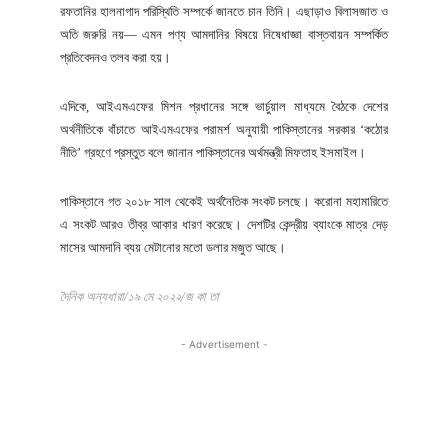
রফতানির হালনাগাদ পরিস্থিতি সম্পর্কে জানতে চান তিনি। এছাড়াও বিলাসজাত ও
অতি জরুরি নয়— এমন পণ্য আমদানির বিষয়ে নিষেধাজ্ঞা বাস্তবায়ন সম্পর্কিত
প্রতিবেদনও তলব করা হয়।
এদিকে, আইএমএফের মিশন প্রধানের সঙ্গে ভার্চুয়াল মাধ্যমে বৈঠকে দেশের
অর্থনীতিকে বাঁচাতে আইএমএফের পরামর্শ অনুযায়ী পাকিস্তানের সরকার ‘কঠোর
নীতি’ গ্রহণে প্রস্তুত বলে জানান পাকিস্তানের অর্থমন্ত্রী মিফতাহ ইসমাইল।
পাকিস্তানে গত ২০১৮ সাল থেকেই অর্থনৈতিক সংকট চলছে। করোনা মহামারিতে
এ সংকট আরও তীব্র আকার ধারণ করেছে। দেশটির কেন্দ্রীয় ব্যাংকে মাত্র দেড়
মাসের আমদানি ব্যয় মেটানোর মতো ডলার মজুত আছে।
দৈনিক অন্যধারা/১৯ মে ২০২২/জ কা তা
- Advertisement -