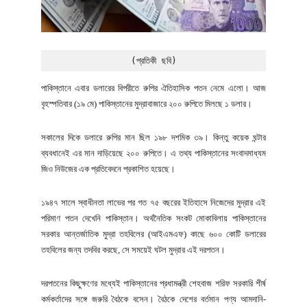
(প্রতিকী ছবি)
পাকিস্তানে এবার ডলারের বিপরীতে রুপির ঐতিহাসিক পতন নেমে এলো। আজ
বৃহস্পতিবার (১৯ মে) পাকিস্তানের মুদ্রাবাজারে ২০০ রুপিতে মিলছে ১ ডলার।
সকালের দিকে ডলারে রুপির মান ছিল ১৯৮ দশমিক ৩৯। কিন্তু কয়েক ঘন্টার
ব্যবধানেই এর মান দাড়িয়েছে ২০০ রুপিতে। এ তথ্য পাকিস্তানের সংবাদমাধ্যম
জিও নিউজের এক প্রতিবেদনে প্রকাশিত হয়েছে।
১৯৪৭ সালে স্বাধীনতা লাভের পর গত ৭৫ বছরের ইতিহাসে নিজেদের মুদ্রার এই
পরিমাণ পতন দেখেনি পাকিস্তান। অর্থনৈতিক সংকট মোকাবিলায় পাকিস্তানের
সরকার আন্তর্জাতিক মুদ্রা তহবিলের (আইএমএফ) কাছে ৬০০ কোটি ডলারের
তহবিলের জন্য তদবির করছে, সে সময়েই ঘটল মুদ্রার এই দরপতন।
দরপতনের কিছুক্ষণের মধ্যেই পাকিস্তানের প্রধামন্ত্রী শেহবাজ শরিফ সরকারি শীর্ষ
কর্মকর্তাদের সঙ্গে জরুরি বৈঠকে বসেন। বৈঠকে দেশের বর্তমান পণ্য আমদানি-