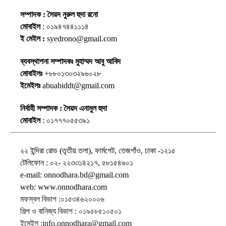
সম্পাদক : সৈয়দ নুরুল হুদা রনো
মোবাইল
: ০১৯৪৭৪৪১১১৪
ই মেইল :
syedrono@gmail.com
ব্যবস্থাপনা সম্পাদকঃ মুহাম্মদ আবু আবিদ
মোবাইলঃ
+৮৮০১৩০৩২৯৬০২৮
ইমেইলঃ
abuabiddt@gmail.com
নির্বাহী সম্পাদক : সৈয়দ এনামুল হুদা
মোবাইল
: ০১৭৭৭০৫৫৩৯১
২২ ইন্দিরা রোড (তৃতীয় তলা), ফার্মগেট, তেজগাঁও, ঢাকা -১২১৫
টেলিফোন : ০২- ২২৩৩১৪২১৭, ৫৮১৫৪৬০১
e-mail: onnodhara.bd@gmail.com
web: www.onnodhara.com
মফস্বল বিভাগ :০১৫৩৪৬২০০০৬
শিল্প ও বানিজ্য বিভাগ : ০১৯৫৮৫১০৫০১
ইমেইল :info.onnodhara@gmail.com