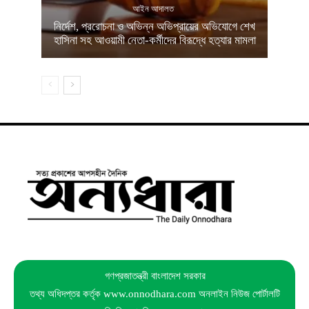
আইন আদালত
নির্দেশ, প্ররোচনা ও অভিন্ন অভিপ্রায়ের অভিযোগে শেখ
হাসিনা সহ আওয়ামী নেতা-কর্মীদের বিরূদ্ধে হত্যার মামলা
গণপ্রজাতন্ত্রী বাংলাদেশ সরকার
তথ্য অধিদপ্তর কর্তৃক www.onnodhara.com অনলাইন নিউজ পোর্টালটি