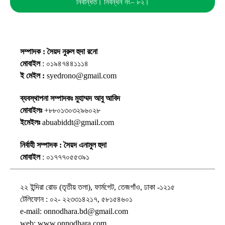
নিবন্ধিত। নিবন্ধন নং– ৮২।
সম্পাদক : সৈয়দ নুরুল হুদা রনো
মোবাইল
: ০১৯৪৭৪৪১১১৪
ই মেইল :
syedrono@gmail.com
ব্যবস্থাপনা সম্পাদকঃ মুহাম্মদ আবু আবিদ
মোবাইলঃ
+৮৮০১৩০৩২৯৬০২৮
ইমেইলঃ
abuabiddt@gmail.com
নির্বাহী সম্পাদক : সৈয়দ এনামুল হুদা
মোবাইল
: ০১৭৭৭০৫৫৩৯১
২২ ইন্দিরা রোড (তৃতীয় তলা), ফার্মগেট, তেজগাঁও, ঢাকা -১২১৫
টেলিফোন : ০২- ২২৩৩১৪২১৭, ৫৮১৫৪৬০১
e-mail: onnodhara.bd@gmail.com
web: www.onnodhara.com