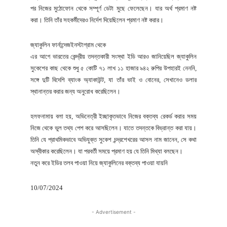
পর নিজের মুঠোফোন থেকে সম্পূর্ণ ডেটা মুছে ফেলেছেন। যার অর্থ প্রমাণ নষ্ট
করা। তিনি তাঁর সহকর্মীদেরও নির্দেশ দিয়েছিলেন প্রমাণ নষ্ট করার।
জ্যাকুলিন ফার্নান্দেজইনস্টাগ্রাম থেকে
এর আগে ভারতের কেন্দ্রীয় তদন্তকারী সংস্থা ইডি আরও জানিয়েছিল জ্যাকুলিন
সুকেশের কাছ থেকে শুধু ৫ কোটি ৭১ লাখ ১১ হাজার ৯৪২ রুপির উপহারই নেননি,
সঙ্গে দুটি বিদেশি ব্যাংক অ্যাকাউন্ট, যা তাঁর ভাই ও বোনের, সেখানেও ডলার
স্থানান্তর করার জন্য অনুরোধ করেছিলেন।
হলফনামায় বলা হয়, অভিনেত্রী ইচ্ছাকৃতভাবে নিজের বক্তব্য রেকর্ড করার সময়
নিজে থেকে ভুল তথ্য পেশ করে আসছিলেন। যাতে তদন্তকে বিভ্রান্ত করা যায়।
তিনি যে প্রাথমিকভাবে অভিযুক্ত সুকেশ চন্দ্রশেখরের আসল নাম জানেন, সে কথা
অস্বীকার করেছিলেন। যা পরবর্তী সময়ে প্রমাণ হয় যে তিনি মিথ্যা বলছেন।
নতুন করে ইডির তলব পাওয়া নিয়ে জ্যাকুলিনের বক্তব্য পাওয়া যায়নি
10/07/2024
- Advertisement -