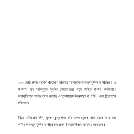
২০০ কোটি রুপির আর্থিক প্রতারণা মামলায় আবার বিপাকে জ্যাকুলিন ফার্নান্দেজ। এ
মামলায় মূল অভিযুক্ত সুকেশ চন্দ্রশেখরের সঙ্গে জড়িত থাকার অভিযোগে
জ্যাকুলিনকে আবার তলব করেছে এনফোর্সমেন্ট ডিরেক্টরেট বা ইডি। খবর হিন্দুস্তান
টাইমসের
ইডির অভিযোগ ছিল, সুকেশ চন্দ্রশেখর তাঁর অপরাধমূলক কাজ থেকে আয় করা
অবৈধ অর্থ জ্যাকুলিন ফার্নান্দেজের জন্য উপহার কিনতে ব্যবহার করেছেন।