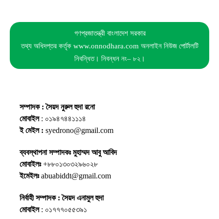
গণপ্রজাতন্ত্রী বাংলাদেশ সরকার
তথ্য অধিদপ্তর কর্তৃক www.onnodhara.com অনলাইন নিউজ পোর্টালটি
নিবন্ধিত। নিবন্ধন নং– ৮২।
সম্পাদক : সৈয়দ নুরুল হুদা রনো
মোবাইল
: ০১৯৪৭৪৪১১১৪
ই মেইল :
syedrono@gmail.com
ব্যবস্থাপনা সম্পাদকঃ মুহাম্মদ আবু আবিদ
মোবাইলঃ
+৮৮০১৩০৩২৯৬০২৮
ইমেইলঃ
abuabiddt@gmail.com
নির্বাহী সম্পাদক : সৈয়দ এনামুল হুদা
মোবাইল
: ০১৭৭৭০৫৫৩৯১