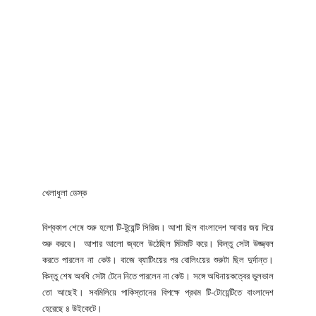
খেলাধুলা ডেস্ক
বিশ্বকাপ শেষে শুরু হলো টি-টুয়েন্টি সিরিজ। আশা ছিল বাংলাদেশ আবার জয় দিয়ে
শুরু করবে। আশার আলো জ্বলে উঠেছিল মিটমটি করে। কিন্তু সেটা উজ্জ্বল
করতে পারলেন না কেউ। বাজে ব্যাটিংয়ের পর বোলিংয়ের শুরুটা ছিল দুর্দান্ত।
কিন্তু শেষ অবধি সেটা টেনে নিতে পারলেন না কেউ। সঙ্গে অধিনায়কত্বের ভুলভাল
তো আছেই। সবমিলিয়ে পাকিস্তানের বিপক্ষে প্রথম টি-টোয়েন্টিতে বাংলাদেশ
হেরেছে ৪ উইকেটে।