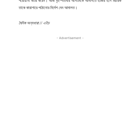
পরোয়ানা জারি করেন। আজ বৃহস্পতিবার আসামিকে আদালতে হাজির হলে বিচারক
তাকে কারাগারে পাঠানোর নির্দেশ দেন আদালত।
দৈনিক অন্যধারা // এইচ
- Advertisement -