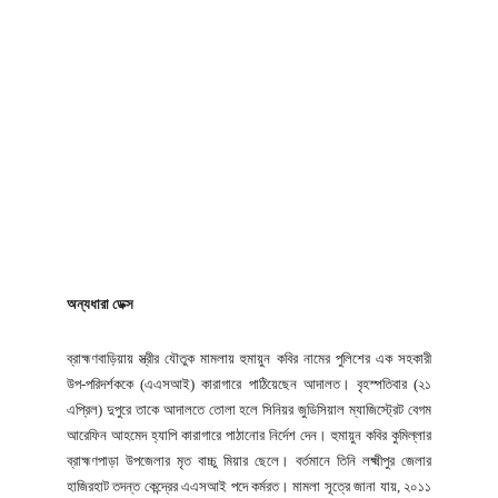
অন্যধারা ডেক্স
ব্রাহ্মণবাড়িয়ায় স্ত্রীর যৌতুক মামলায় হুমায়ুন কবির নামের পুলিশের এক সহকারী
উপ-পরিদর্শককে (এএসআই) কারাগারে পাঠিয়েছেন আদালত। বৃহস্পতিবার (২১
এপ্রিল) দুপুরে তাকে আদালতে তোলা হলে সিনিয়র জুডিসিয়াল ম্যাজিস্ট্রেট বেগম
আরেফিন আহমেদ হ্যাপি কারাগারে পাঠানোর নির্দেশ দেন। হুমায়ুন কবির কুমিল্লার
ব্রাহ্মণপাড়া উপজেলার মৃত বাচ্চু মিয়ার ছেলে। বর্তমানে তিনি লক্ষ্মীপুর জেলার
হাজিরহাট তদন্ত কেন্দ্রের এএসআই পদে কর্মরত। মামলা সূত্রে জানা যায়, ২০১১