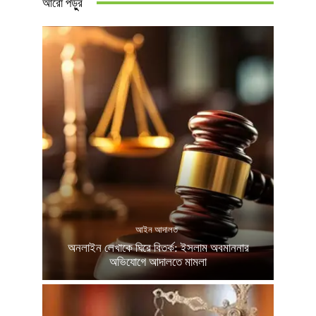
আরো পড়ুুর
আইন আদালত
অনলাইন লেখাকে ঘিরে বিতর্ক: ইসলাম অবমাননার
অভিযোগে আদালতে মামলা