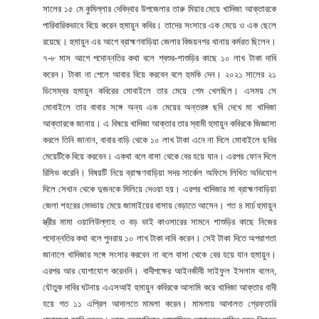
সালের ১৫ মে কুমিল্লার দেবিদ্বার উপজেলার তারু মিয়ার মেয়ে খাদিজা আক্তারকে
পারিবারিকভাবে বিয়ে করেন হুমায়ুন কবির। তাদের সংসারে এক মেয়ে ও এক ছেলে
রয়েছে। হুমায়ুন এর আগে ব্রাহ্মণবাড়িয়া জেলার বিজয়নগর থানায় কর্মরত ছিলেন।
৭-৮ মাস আগে পদোন্নতির কথা বলে শ্বশুর-শাশুড়ির কাছে ১০ লাখ টাকা দাবি
করেন। টাকা না পেলে আবার বিয়ে করবেন বলে হুমকি দেন। ২০২১ সালের ২১
ডিসেম্বর হুমায়ুন কবিরের মোবাইলে তার মেয়ে গেম খেলছিল। এসময় সে
মোবাইলে তার বাবার সঙ্গে অন্য এক মেয়ের অন্তরঙ্গ ছবি দেখে মা খাদিজা
আক্তারকে জানায়। এ বিষয়ে খাদিজা আক্তার তার স্বামী হুমায়ুন কবিরকে জিজ্ঞাসা
করলে তিনি জানান, বাবার বাড়ি থেকে ১০ লাখ টাকা এনে না দিলে মোবাইলে ছবির
মেয়েটিকে বিয়ে করবেন। একথা বলে বাসা থেকে বের হয়ে যান। এরপর ফোন দিলে
রিসিভ করেনি। বিষয়টি নিয়ে ব্রাহ্মণবাড়িয়া সদর সার্কেল অফিসে লিখিত অভিযোগ
দিলে সেখান থেকে দুজনকে মিলিয়ে দেওয়া হয়। এরপর খাদিজার মা ব্রাহ্মণবাড়িয়া
জেলা শহরের মেড্ডায় মেয়ে জামাইয়ের বাসায় বেড়াতে আসেন। গত ৪ মার্চ হুমায়ুন
স্ত্রীর মামা ওয়ালিউল্লাহ ও বড় ভাই কাওসারের সামনে শাশুড়ির কাছে নিজের
পদোন্নতির কথা বলে পুনরায় ১০ লাখ টাকা দাবি করেন। সেই টাকা দিতে অপরাগতা
জানালে খাদিজার সঙ্গে সংসার করবেন না বলে বাসা থেকে বের হয়ে যান হুমায়ুন।
এরপর আর যোগাযোগ করেননি। বাদীপক্ষের আইনজীবী সাইফুল ইসলাম বলেন,
যৌতুক দাবির ঘটনায় এএসআই হুমায়ুন কবিরকে আসামি করে খাদিজা আক্তার বাদী
হয়ে গত ১১ এপ্রিল আদালতে মামলা করেন। মামলায় আদালত গ্রেফতারি