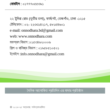
মোবাইল
: ০১৭৭৭০৫৫৩৯১
২২ ইন্দিরা রোড (তৃতীয় তলা), ফার্মগেট, তেজগাঁও, ঢাকা -১২১৫
টেলিফোন : ০২- ২২৩৩১৪২১৭, ৫৮১৫৪৬০১
e-mail: onnodhara.bd@gmail.com
web: www.onnodhara.com
মফস্বল বিভাগ :০১৫৩৪৬২০০০৬
শিল্প ও বানিজ্য বিভাগ : ০১৯৫৮৫১০৫০১
ইমেইল :info.onnodhara@gmail.com
দৈনিক আলোকিত প্রতিদিন এর মাদার প্রতিষ্ঠান
© ২০১৯-২৫ অন্যধারা. সর্বসত্বসংরক্ষিত