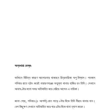
অন্যধারা ডেস্ক:
বর্তমানে বিভিন্ন কারণে আলোচনায় থাকছেন চিত্রনায়িকা অপু বিশ্বাস। গতকাল
শনিবার রাতে হঠাৎ করেই নারায়ণগঞ্জের ফতুল্লা থানায় হাজির হন তিনি। সেখানে
আধাঘণ্টার মতো সময় অতিবাহিত করে বেরিয়ে আসেন এ নায়িকা।
জানা গেছে, শনিবার (৫ আগস্ট) রাত সাড়ে ৮টার দিকে তিনি নীরবে থানায় যান।
বেশ কিছুক্ষণ সেখানে অতিবাহিত করে পরে ৯টার দিকে থানা ত্যাগ করেন।