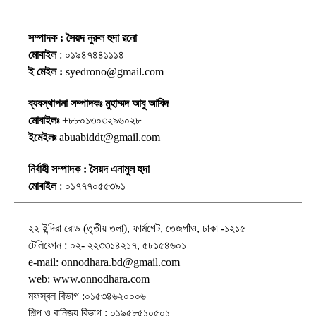
সম্পাদক : সৈয়দ নুরুল হুদা রনো
মোবাইল
: ০১৯৪৭৪৪১১১৪
ই মেইল :
syedrono@gmail.com
ব্যবস্থাপনা সম্পাদকঃ মুহাম্মদ আবু আবিদ
মোবাইলঃ
+৮৮০১৩০৩২৯৬০২৮
ইমেইলঃ
abuabiddt@gmail.com
নির্বাহী সম্পাদক : সৈয়দ এনামুল হুদা
মোবাইল
: ০১৭৭৭০৫৫৩৯১
২২ ইন্দিরা রোড (তৃতীয় তলা), ফার্মগেট, তেজগাঁও, ঢাকা -১২১৫
টেলিফোন : ০২- ২২৩৩১৪২১৭, ৫৮১৫৪৬০১
e-mail: onnodhara.bd@gmail.com
web: www.onnodhara.com
মফস্বল বিভাগ :০১৫৩৪৬২০০০৬
শিল্প ও বানিজ্য বিভাগ : ০১৯৫৮৫১০৫০১