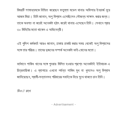
বিষয়টি গণমাধ্যমকে নিশ্চিত করেছেন ফতুল্লা মডেল থানার অফিসার ইনচার্জ নূরে
আজম মিয়া। তিনি জানান, অপু বিশ্বাস এসেছিলেন সৌজন্য সাক্ষাৎ করার জন্য।
তাকে অবগত না করেই অনেকটা হঠাৎ করেই থানায় এসেছেন তিনি। সেখানে প্রায়
৩০ মিনিটের মতো থাকেন এ অভিনেত্রী।
এই পুলিশ কর্মকর্তা আরও জানান, ঢাকায় চাকরি করার সময় থেকেই অপু বিশ্বাসের
সঙ্গে তার পরিচয়। তাদের দুজনের সম্পর্ক অনেকটা ভাই-বোনের মতো।
বর্তমানে শাকিব খানের সঙ্গে পুনরায় মিলিত হওয়ার প্রশ্নে অনেকটাই ইতিবাচক এ
চিত্রনায়িকা। এ ব্যাপারে এখনো পর্যন্ত শাকিব মুখ না খুললেও অপু বিশ্বাস
জানিয়েছেন, স্বামী-সন্তানসহ পরিবারের সবাইকে নিয়ে সুখে থাকতে চান তিনি।
ডিও // রহখ
- Advertisement -