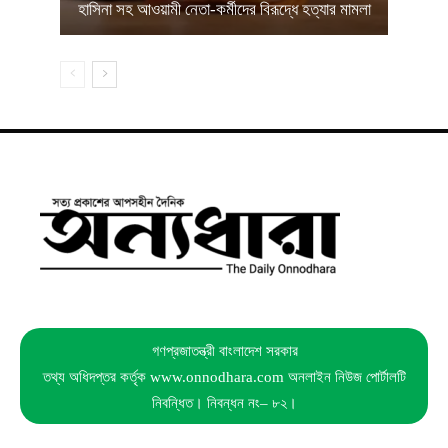
হাসিনা সহ আওয়ামী নেতা-কর্মীদের বিরূদ্ধে হত্যার মামলা
গণপ্রজাতন্ত্রী বাংলাদেশ সরকার
তথ্য অধিদপ্তর কর্তৃক www.onnodhara.com অনলাইন নিউজ পোর্টালটি
নিবন্ধিত। নিবন্ধন নং– ৮২।