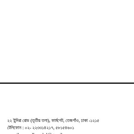
২২ ইন্দিরা রোড (তৃতীয় তলা), ফার্মগেট, তেজগাঁও, ঢাকা -১২১৫
টেলিফোন : ০২- ২২৩৩১৪২১৭, ৫৮১৫৪৬০১