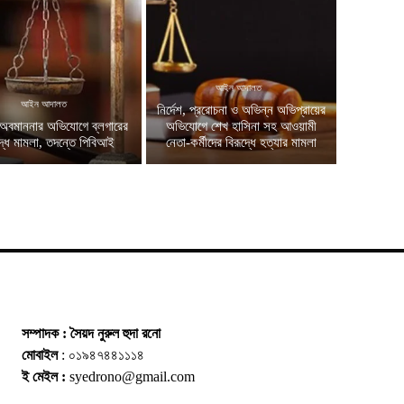
আইন আদালত
আইন আদালত
নির্দেশ, প্ররোচনা ও অভিন্ন অভিপ্রায়ের
অবমাননার অভিযোগে ব্লগারের
অভিযোগে শেখ হাসিনা সহ আওয়ামী
দ্ধে মামলা, তদন্তে পিবিআই
নেতা-কর্মীদের বিরূদ্ধে হত্যার মামলা
সম্পাদক : সৈয়দ নুরুল হুদা রনো
মোবাইল
: ০১৯৪৭৪৪১১১৪
ই মেইল :
syedrono@gmail.com