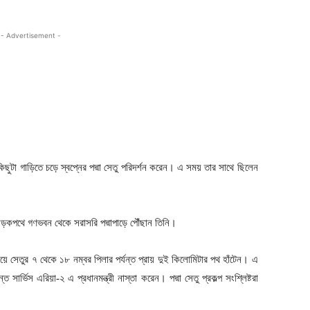
- Advertisement -
বং কিছুটা গাড়িতে চড়ে স্বপ্নের পদ্মা সেতু পরিদর্শন করেন। এ সময় তার সাথে ছিলেন
সড়কপথে গণভবন থেকে সরাসরি পদ্মাপাড়ে পৌঁছান তিনি।
িয়ে সেতুর ৭ থেকে ১৮ নম্বর পিলার পর্যন্ত প্রায় দুই কিলোমিটার পথ হাঁটেন। এ
্ভিস এরিয়া-২ এ প্রধানমন্ত্রী নাস্তা করেন। পদ্মা সেতু প্রকল্প সংশ্লিষ্টরা