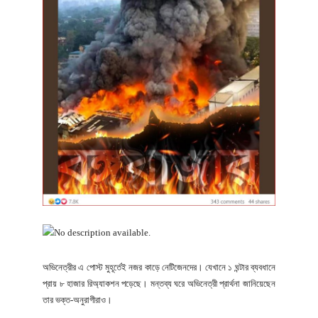
অভিনেত্রীর এ পোস্ট মুহূর্তেই নজর কাড়ে নেটিজেনদের। যেখানে ১ ঘন্টার ব্যবধানে
প্রায় ৮ হাজার রিঅ্যাকশন পড়েছে। মন্তব্য ঘরে অভিনেত্রী প্রার্থনা জানিয়েছেন
তার ভক্ত-অনুরাগীরাও।