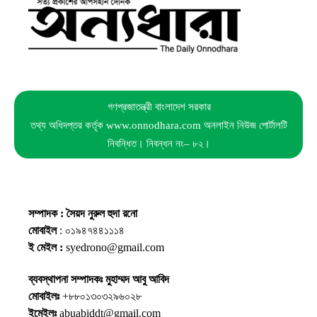
গণপ্রজাতন্ত্রী বাংলাদেশ সরকার
তথ্য অধিদপ্তর কর্তৃক www.onnodhara.com অনলাইন নিউজ পোর্টালটি
নিবন্ধিত। নিবন্ধন নং– ৮২।
সম্পাদক : সৈয়দ নুরুল হুদা রনো
মোবাইল
: ০১৯৪৭৪৪১১১৪
ই মেইল :
syedrono@gmail.com
ব্যবস্থাপনা সম্পাদকঃ মুহাম্মদ আবু আবিদ
মোবাইলঃ
+৮৮০১৩০৩২৯৬০২৮
ইমেইলঃ
abuabiddt@gmail.com