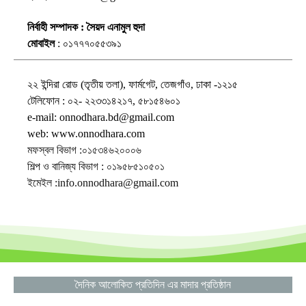
নির্বাহী সম্পাদক : সৈয়দ এনামুল হুদা
মোবাইল
: ০১৭৭৭০৫৫৩৯১
২২ ইন্দিরা রোড (তৃতীয় তলা), ফার্মগেট, তেজগাঁও, ঢাকা -১২১৫
টেলিফোন : ০২- ২২৩৩১৪২১৭, ৫৮১৫৪৬০১
e-mail: onnodhara.bd@gmail.com
web: www.onnodhara.com
মফস্বল বিভাগ :০১৫৩৪৬২০০০৬
শিল্প ও বানিজ্য বিভাগ : ০১৯৫৮৫১০৫০১
ইমেইল :info.onnodhara@gmail.com
দৈনিক আলোকিত প্রতিদিন এর মাদার প্রতিষ্ঠান