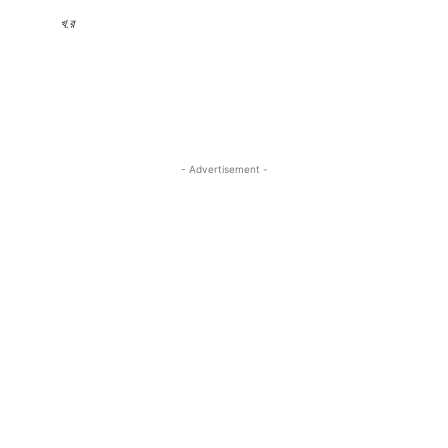
খ.র
- Advertisement -