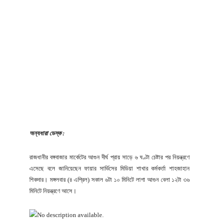
অন্যধারা ডেস্ক :
রাজধানীর বঙ্গবাজার মার্কেটের আগুন দীর্ঘ প্রায় সাড়ে ৬ ঘণ্টা চেষ্টার পর নিয়ন্ত্রণে
এসেছে বলে জানিয়েছেন ফায়ার সার্ভিসের মিডিয়া শাখার কর্মকর্তা শাহজাহান
শিকদার। মঙ্গলবার (৪ এপ্রিল) সকাল ৬টা ১০ মিনিটে লাগা আগুন বেলা ১২টা ৩৬
মিনিটে নিয়ন্ত্রণে আসে।