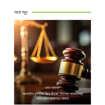
আরো পড়ুুর
আইন আদালত
অনলাইন লেখাকে ঘিরে বিতর্ক: ইসলাম অবমাননার
অভিযোগে আদালতে মামলা