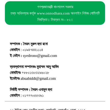
গণপ্রজাতন্ত্রী বাংলাদেশ সরকার
তথ্য অধিদপ্তর কর্তৃক www.onnodhara.com অনলাইন নিউজ পোর্টালটি
নিবন্ধিত। নিবন্ধন নং– ৮২।
সম্পাদক : সৈয়দ নুরুল হুদা রনো
মোবাইল
: ০১৯৪৭৪৪১১১৪
ই মেইল :
syedrono@gmail.com
ব্যবস্থাপনা সম্পাদকঃ মুহাম্মদ আবু আবিদ
মোবাইলঃ
+৮৮০১৩০৩২৯৬০২৮
ইমেইলঃ
abuabiddt@gmail.com
নির্বাহী সম্পাদক : সৈয়দ এনামুল হুদা
মোবাইল
: ০১৭৭৭০৫৫৩৯১