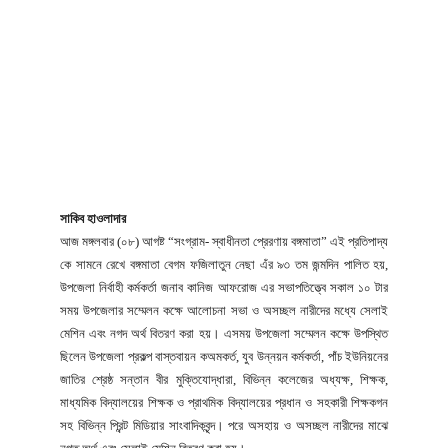
সাকিব হাওলাদার
আজ মঙ্গলবার (০৮) আগষ্ট “সংগ্রাম- স্বাধীনতা প্রেরণায় বঙ্গমাতা” এই প্রতিপাদ্য
কে সামনে রেখে বঙ্গমাতা বেগম ফজিলাতুন নেছা এঁর ৯৩ তম জন্মদিন পালিত হয়,
উপজেলা নির্বাহী কর্মকর্তা জনাব কানিজ আফরোজ এর সভাপতিত্ত্বে সকাল ১০ টার
সময় উপজেলার সম্মেলন কক্ষে আলোচনা সভা ও অসচ্ছল নারীদের মধ্যে সেলাই
মেশিন এবং নগদ অর্থ বিতরণ করা হয়। এসময় উপজেলা সম্মেলন কক্ষে উপস্থিত
ছিলেন উপজেলা প্রকল্প বাস্তবায়ন কঅমকর্ত, যুব উন্নয়ন কর্মকর্তা, পাঁচ ইউনিয়নের
জাতির শ্রেষ্ঠ সন্তান বীর মুক্তিযোদ্ধারা, বিভিন্ন কলেজের অধ্যক্ষ, শিক্ষক,
মাধ্যমিক বিদ্যালয়ের শিক্ষক ও প্রাথমিক বিদ্যালয়ের প্রধান ও সহকারী শিক্ষকগন
সহ বিভিন্ন প্রিন্ট মিডিয়ার সাংবাদিকবৃন্দ। পরে অসহায় ও অসচ্ছল নারীদের মাঝে