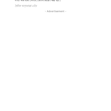
নগত অর্থ এবং সেলাই মেশিন বিতরণ করা হয়।
দৈনিক অন্যধারা/এইচ
- Advertisement -