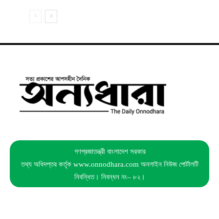
গণপ্রজাতন্ত্রী বাংলাদেশ সরকার
তথ্য অধিদপ্তর কর্তৃক www.onnodhara.com অনলাইন নিউজ পোর্টালটি
নিবন্ধিত। নিবন্ধন নং– ৮২।