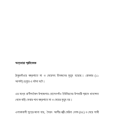
অন্যধারা প্রতিবেদক
ঠাকুরগাঁওয়ে বজ্রপাতে মা ও মেয়েসহ তিনজনের মৃত্যু হয়েছে। রোববার (১১
আগস্ট) দুপুরে এ ঘটনা ঘটে।
এর মধ্যে রাণীশংকৈল উপজেলার হোসেনগাঁও ইউনিয়নের উশধারী গ্রামে ধানক্ষেত
থেকে বাড়ি ফেরার পথে বজ্রপাতে মা ও মেয়ের মৃত্যু হয়।
এলাকাবাসী সূত্রে জানা যায়, সৈয়দ আলীর স্ত্রী মেরিনা বেগম (৪৫) ও মেয়ে সাথী