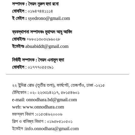
সম্পাদক : সৈয়দ নুরুল হুদা রনো
মোবাইল
: ০১৯৪৭৪৪১১১৪
ই মেইল :
syedrono@gmail.com
ব্যবস্থাপনা সম্পাদকঃ মুহাম্মদ আবু আবিদ
মোবাইলঃ
+৮৮০১৩০৩২৯৬০২৮
ইমেইলঃ
abuabiddt@gmail.com
নির্বাহী সম্পাদক : সৈয়দ এনামুল হুদা
মোবাইল
: ০১৭৭৭০৫৫৩৯১
২২ ইন্দিরা রোড (তৃতীয় তলা), ফার্মগেট, তেজগাঁও, ঢাকা -১২১৫
টেলিফোন : ০২- ২২৩৩১৪২১৭, ৫৮১৫৪৬০১
e-mail: onnodhara.bd@gmail.com
web: www.onnodhara.com
মফস্বল বিভাগ :০১৫৩৪৬২০০০৬
শিল্প ও বানিজ্য বিভাগ : ০১৯৫৮৫১০৫০১
ইমেইল :info.onnodhara@gmail.com