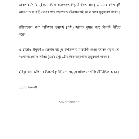
আক্তার (১৪) দুইজনে মিলে ধানক্ষেতে নিড়ানি দিতে যায়। এ সময় হঠাৎ বৃষ্টি
আসলে তারা বাড়ি ফেরার পথে বজ্রপাতে ঘটনাস্থলেই মা ও মেয়ে মৃত্যুবরণ করেন।
রাণীশংকৈল থানা অফিসার ইনচার্জ (ওসি) জয়ন্ত কুমার সাহা বিষয়টি নিশ্চিত
করেন।
এ ছাড়াও ঠাকুরগাঁও জেলার হরিপুর উপজেলার যাদুরাণী পশ্চিম কলেজপাড়ার মো.
ন‌ওসাদের ছেলে আলিম (৩০) দুপুর ১টার দিকে বজ্রপাতে মৃত্যুবরণ করেন।
হরিপুর থানা অফিসার ইনচার্জ (ওসি) মো. আব্দুল লতিফ শেখ বিষয়টি নিশ্চিত করেন।
১১/০৮/২০২৪
- Advertisement -