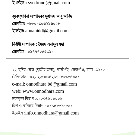
ই মেইল :
syedrono@gmail.com
ব্যবস্থাপনা সম্পাদকঃ মুহাম্মদ আবু আবিদ
মোবাইলঃ
+৮৮০১৩০৩২৯৬০২৮
ইমেইলঃ
abuabiddt@gmail.com
নির্বাহী সম্পাদক : সৈয়দ এনামুল হুদা
মোবাইল
: ০১৭৭৭০৫৫৩৯১
২২ ইন্দিরা রোড (তৃতীয় তলা), ফার্মগেট, তেজগাঁও, ঢাকা -১২১৫
টেলিফোন : ০২- ২২৩৩১৪২১৭, ৫৮১৫৪৬০১
e-mail: onnodhara.bd@gmail.com
web: www.onnodhara.com
মফস্বল বিভাগ :০১৫৩৪৬২০০০৬
শিল্প ও বানিজ্য বিভাগ : ০১৯৫৮৫১০৫০১
ইমেইল :info.onnodhara@gmail.com