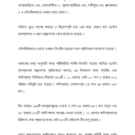
খাগড়াছড়িতে এক, নোয়াখালীতে ৮, ব্রাহ্মণবাড়ীয়ায় এক, লক্ষীপুরে এক, কক্সবাজার
৩ ও মৌলভীবাজারে একজন মারা গেছেন।
পানিতে ডুবে, সাপের কামড়ে ও বিদ্যুৎস্পৃষ্ট হয়ে এরা মারা গেছেন বলে দুর্যোগ
ব্যবস্থাপনা ও ত্রাণ মন্ত্রণালয় থেকে জানানো হয়েছে।
মৌলভীবাজারে এখনো একজন নিখোঁজ রয়েছেন বলে প্রতিবেদনে জানানো হয়েছে।
আজকের তথ্য অনুযায়ী বন্যা পরিস্থিতির সার্বিক উন্নতি হয়েছে জানিয়ে দুর্যোগ
ব্যবস্থাপনা মন্ত্রণালয় প্রতিবেদনে জানায়, ৬৪ উপজেলা বন্যা প্লাবিত এবং
ক্ষতিগ্রস্ত ইউনিয়ন/পৌরসভা ৪৮৬টি। ১১ জেলায় মোট ১০ লাখ ৯ হাজার ৫২২
পরিবার পানিবন্দি হয়ে পড়েছে। ক্ষতিগ্রস্ত লোকসংখ্যা ৫৪ লাখ ৬৪ হাজার ১৬৭
জন।
তিন হাজার ২৬৯টি আশ্রয়কেন্দ্রে এখনো ৪ লাখ ৬৯ হাজার ৬৮৭ জন মানুষ এবং
৩৮ হাজার ১৯২টি গবাদি পশুকে আশ্রয় দেওয়া হয়েছে। ১১ জেলার ক্ষতিগ্রস্তদের
চিকিৎসা সেবা প্রদানের জন্য মোট ৫৬৭টি মেডিকেল টিম চালু রয়েছে।
ত্রাণ মন্ত্রণালয়ের প্রতিবেদনে আরও জানানো হয়, সশস্ত্র বাহিনী বন্যা দুর্গত