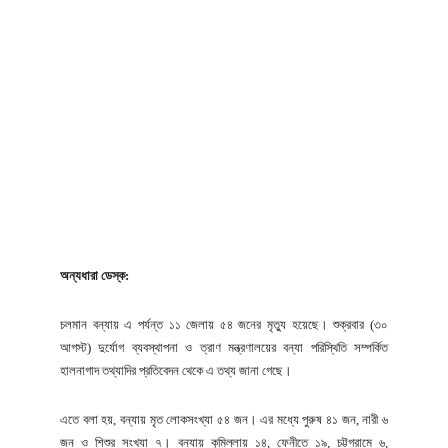
অন্যধারা ডেস্ক:
চলমান বন্যায় এ পর্যন্ত ১১ জেলায় ৫৪ জনের মৃত্যু হয়েছে। শুক্রবার (৩০
আগস্ট) দুর্যোগ ব্যবস্থাপনা ও ত্রাণ মন্ত্রণালয়ের বন্যা পরিস্থিতি সম্পর্কিত
হালনাগাদ তথ্যাদির প্রতিবেদন থেকে এ তথ্য জানা গেছে।
এতে বলা হয়, বন্যায় মৃত লোকসংখ্যা ৫৪ জন। এর মধ্যে পুরুষ ৪১ জন, নারী ৬
জন ও শিশুর সংখ্যা ৭। বন্যায় কুমিল্লা‌য় ১৪, ফেনীতে ১৯, চট্টগ্রামে ৬,