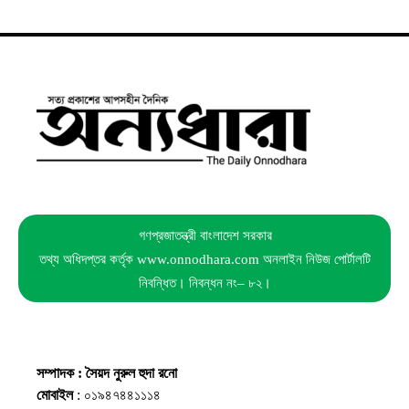
গণপ্রজাতন্ত্রী বাংলাদেশ সরকার
তথ্য অধিদপ্তর কর্তৃক www.onnodhara.com অনলাইন নিউজ পোর্টালটি
নিবন্ধিত। নিবন্ধন নং– ৮২।
সম্পাদক : সৈয়দ নুরুল হুদা রনো
মোবাইল
: ০১৯৪৭৪৪১১১৪