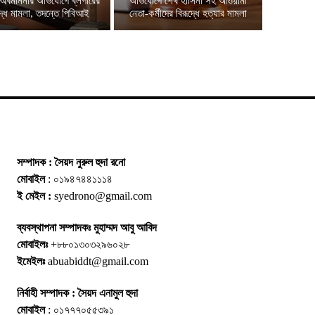
অবমাননার অভিযোগে ব্লগারের
অভিযোগে শেখ হাসিনা সহ আওয়ামী
দ্ধে মামলা, তদন্তে পিবিআই
নেতা-কর্মীদের বিরূদ্ধে হত্যার মামলা
সম্পাদক : সৈয়দ নুরুল হুদা রনো
মোবাইল
: ০১৯৪৭৪৪১১১৪
ই মেইল :
syedrono@gmail.com
ব্যবস্থাপনা সম্পাদকঃ মুহাম্মদ আবু আবিদ
মোবাইলঃ
+৮৮০১৩০৩২৯৬০২৮
ইমেইলঃ
abuabiddt@gmail.com
নির্বাহী সম্পাদক : সৈয়দ এনামুল হুদা
মোবাইল
: ০১৭৭৭০৫৫৩৯১