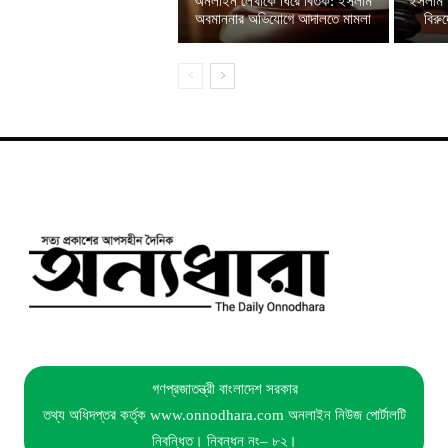
অনলাইন লেখাকে ঘিরে বিতর্ক: ইসলাম
ইসলাম 
অবমাননার অভিযোগে আদালতে মামলা
বিরু
গণপ্রজাতন্ত্রী বাংলাদেশ সরকার
তথ্য অধিদপ্তর কর্তৃক www.onnodhara.com অনলাইন নিউজ পোর্টালটি
নিবন্ধিত। নিবন্ধন নং– ৮২।