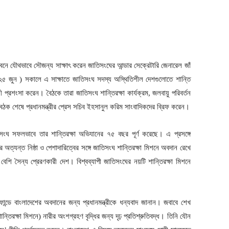
ভবনে যৌথভাবে সৌজন্য সাক্ষাৎ করেন জাতিসংঘের আন্ডার সেক্রেটারি জেনারেল জাঁ
( ২৫ জুন ) সকালে এ সাক্ষাতে জাতিসংঘ সদস্য অস্থিতিশীল দেশগুলোতে শান্তি
সী প্রশংসা করেন। বৈঠকে তারা জাতিসংঘ শান্তিরক্ষা কার্যক্রম, জলবায়ু পরিবর্তন
ক শেষে প্রধানমন্ত্রীর প্রেস সচিব ইহসানুল করিম সাংবাদিকদের ব্রিফ করেন।
সংঘ সফলভাবে তার শান্তিরক্ষা অভিযানের ৭৫ বছর পূর্ণ করেছে। এ প্রসঙ্গে
 অত্যন্ত নিষ্ঠা ও পেশাদারিত্বের সঙ্গে জাতিসংঘ শান্তিরক্ষা মিশনে অবদান রেখে
েশি সৈন্য প্রেরণকারী দেশ। বিশ্বব্যাপী জাতিসংঘের নয়টি শান্তিরক্ষা মিশনে
 ফান্ডে বাংলাদেশের অবদানের জন্য প্রধানমন্ত্রীকে ধন্যবাদ জানান। জবাবে শেখ
ন্তিরক্ষা মিশনে) নারীর অংশগ্রহণ বৃদ্ধির জন্য দৃঢ় প্রতিশ্রুতিবদ্ধ। তিনি যৌন