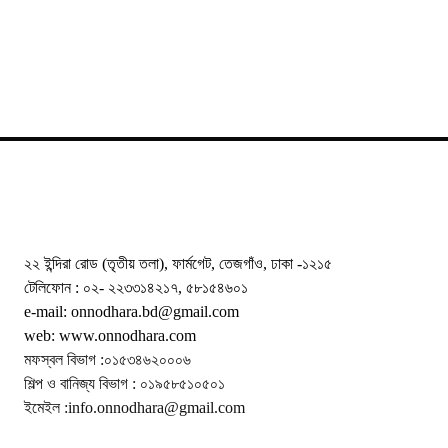
২২ ইন্দিরা রোড (তৃতীয় তলা), ফার্মগেট, তেজগাঁও, ঢাকা -১২১৫
টেলিফোন : ০২- ২২৩৩১৪২১৭, ৫৮১৫৪৬০১
e-mail: onnodhara.bd@gmail.com
web: www.onnodhara.com
মফস্বল বিভাগ :০১৫৩৪৬২০০০৬
শিল্প ও বানিজ্য বিভাগ : ০১৯৫৮৫১০৫০১
ইমেইল :info.onnodhara@gmail.com