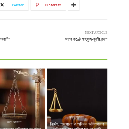
Twitter
Pinterest
NEXT ARTICLE
োরবানি’
জয়ার কণ্ঠে মাহফুজ-বুবলী বন্দনা
আইন আদালত
আইন আদালত
নির্দেশ, প্ররোচনা ও অভিন্ন অভিপ্রায়ের