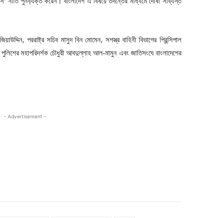
ন্স’ নীতি পুনর্ব্যক্ত করেন। বাংলাদেশ এ বিষয়ে তদন্তের মাধ্যমে দোষী সাব্যস্ত
িয়াউদ্দিন, পররাষ্ট্র সচিব মাসুদ বিন মোমেন, সশস্ত্র বাহিনী বিভাগের প্রিন্সিপাল
 পুলিশের মহাপরিদর্শক চৌধুরী আবদুল্লাহ আল-মামুন এবং জাতিসংঘে বাংলাদেশের
- Advertisement -