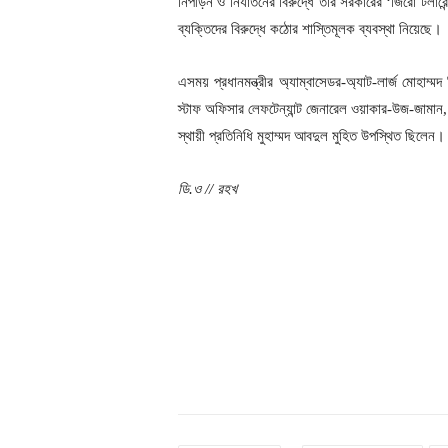
নিপীড়ন ও নির্যাতনের বিরুদ্ধে তার সরকারের ‘জিরো টলারে
ব্যক্তিদের বিরুদ্ধে কঠোর শাস্তিমূলক ব্যবস্থা নিয়েছে।
এসময় প্রধানমন্ত্রীর অ্যাম্বাসেডর-অ্যাট-লার্জ মোহাম্মদ জ
স্টাফ অফিসার লেফটেন্যান্ট জেনারেল ওয়াকার-উজ-জামান,
স্থায়ী প্রতিনিধি মুহাম্মদ আবদুল মুহিত উপস্থিত ছিলেন।
ডি.ও // রহখ