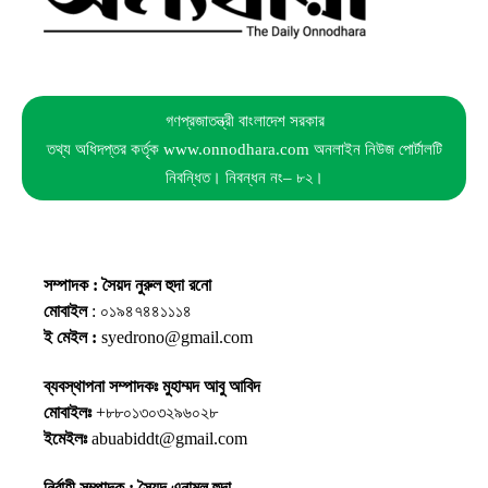
গণপ্রজাতন্ত্রী বাংলাদেশ সরকার
তথ্য অধিদপ্তর কর্তৃক www.onnodhara.com অনলাইন নিউজ পোর্টালটি
নিবন্ধিত। নিবন্ধন নং– ৮২।
সম্পাদক : সৈয়দ নুরুল হুদা রনো
মোবাইল
: ০১৯৪৭৪৪১১১৪
ই মেইল :
syedrono@gmail.com
ব্যবস্থাপনা সম্পাদকঃ মুহাম্মদ আবু আবিদ
মোবাইলঃ
+৮৮০১৩০৩২৯৬০২৮
ইমেইলঃ
abuabiddt@gmail.com
নির্বাহী সম্পাদক : সৈয়দ এনামুল হুদা