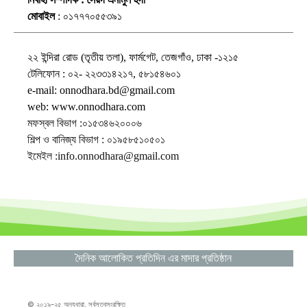
মোবাইল
: ০১৭৭৭০৫৫৩৯১
২২ ইন্দিরা রোড (তৃতীয় তলা), ফার্মগেট, তেজগাঁও, ঢাকা -১২১৫
টেলিফোন : ০২- ২২৩৩১৪২১৭, ৫৮১৫৪৬০১
e-mail: onnodhara.bd@gmail.com
web: www.onnodhara.com
মফস্বল বিভাগ :০১৫৩৪৬২০০০৬
শিল্প ও বানিজ্য বিভাগ : ০১৯৫৮৫১০৫০১
ইমেইল :info.onnodhara@gmail.com
দৈনিক আলোকিত প্রতিদিন এর মাদার প্রতিষ্ঠান
© ২০১৯-২৫ অন্যধারা. সর্বসত্বসংরক্ষিত