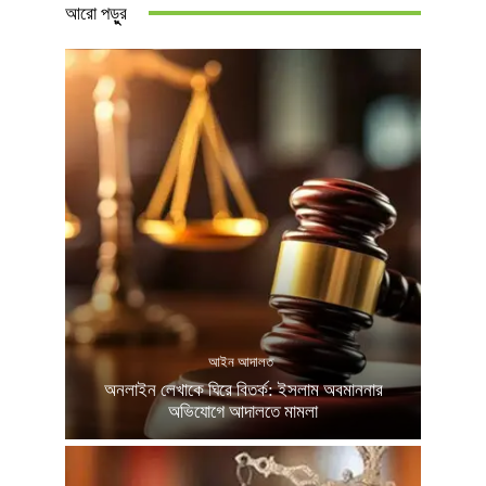
আরো পড়ুুর
আইন আদালত
অনলাইন লেখাকে ঘিরে বিতর্ক: ইসলাম অবমাননার
অভিযোগে আদালতে মামলা