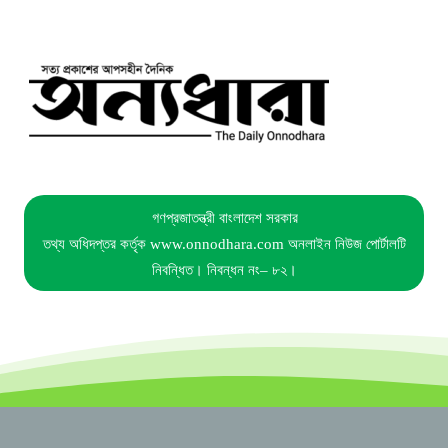
গণপ্রজাতন্ত্রী বাংলাদেশ সরকার
তথ্য অধিদপ্তর কর্তৃক www.onnodhara.com অনলাইন নিউজ পোর্টালটি
নিবন্ধিত। নিবন্ধন নং– ৮২।