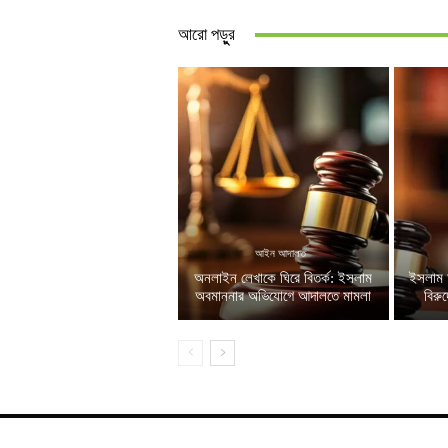
আরো পড়ুুর
আইন আদালত
অনলাইন লেখাকে ঘিরে বিতর্ক: ইসলাম
ইসলাম 
অবমাননার অভিযোগে আদালতে মামলা
বিরু