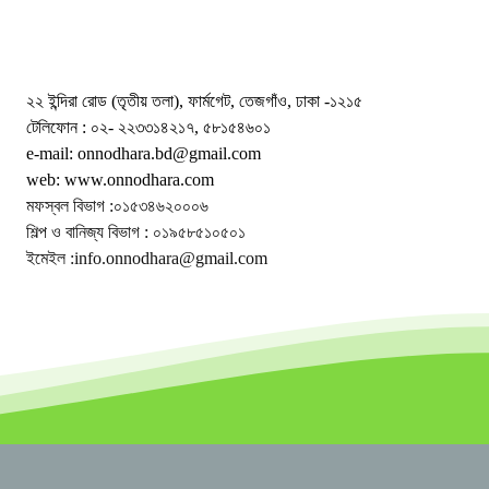
২২ ইন্দিরা রোড (তৃতীয় তলা), ফার্মগেট, তেজগাঁও, ঢাকা -১২১৫
টেলিফোন : ০২- ২২৩৩১৪২১৭, ৫৮১৫৪৬০১
e-mail: onnodhara.bd@gmail.com
web: www.onnodhara.com
মফস্বল বিভাগ :০১৫৩৪৬২০০০৬
শিল্প ও বানিজ্য বিভাগ : ০১৯৫৮৫১০৫০১
ইমেইল :info.onnodhara@gmail.com