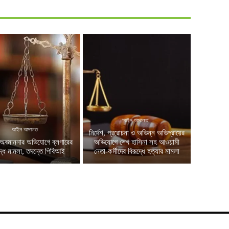
আইন আদালত
আইন আদালত
নির্দেশ, প্ররোচনা ও অভিন্ন অভিপ্রায়ের
অবমাননার অভিযোগে ব্লগারের
অভিযোগে শেখ হাসিনা সহ আওয়ামী
দ্ধে মামলা, তদন্তে পিবিআই
নেতা-কর্মীদের বিরূদ্ধে হত্যার মামলা