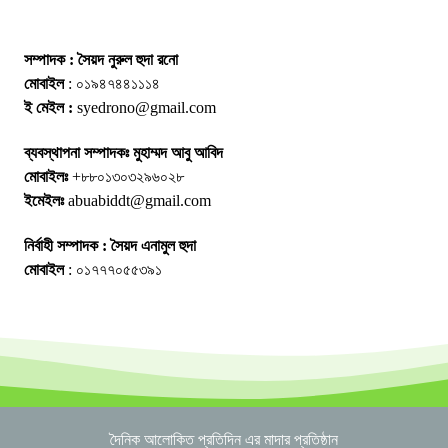
সম্পাদক : সৈয়দ নুরুল হুদা রনো
মোবাইল
: ০১৯৪৭৪৪১১১৪
ই মেইল :
syedrono@gmail.com
ব্যবস্থাপনা সম্পাদকঃ মুহাম্মদ আবু আবিদ
মোবাইলঃ
+৮৮০১৩০৩২৯৬০২৮
ইমেইলঃ
abuabiddt@gmail.com
নির্বাহী সম্পাদক : সৈয়দ এনামুল হুদা
মোবাইল
: ০১৭৭৭০৫৫৩৯১
দৈনিক আলোকিত প্রতিদিন এর মাদার প্রতিষ্ঠান