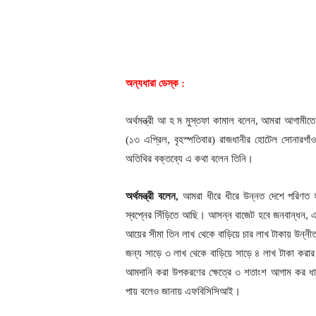
অন্যধারা ডেস্ক :
অর্থমন্ত্রী আ হ ম মুস্তফা কামাল বলেন, আমরা আগাম
(১৩ এপ্রিল, বৃহস্পতিবার) রাজধানীর হোটেল সোনারগাঁ
অতিথির বক্তব্যে এ কথা বলেন তিনি।
অর্থমন্ত্রী বলেন,
আমরা ধীরে ধীরে উন্নত দেশে পরিণত হ
স্বপ্নের সিঁড়িতে আছি। আসন্ন বাজেট হবে জনবান্ধন, এ 
আয়ের সীমা তিন লাখ থেকে বাড়িয়ে চার লাখ টাকায় উন্ন
জন্য সাড়ে ৩ লাখ থেকে বাড়িয়ে সাড়ে ৪ লাখ টাকা করার প
আমদানি করা উপকরণের ক্ষেত্রে ৩ শতাংশ আগাম কর ধাপে
পায় বলেও জানায় এফবিসিসিআই।