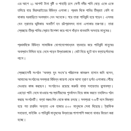
এর আগে ২১ আগস্ট টানা বৃষ্টি ও পাহাড়ি ঢলে ফেনী নদীর পানি বেড়ে একে একে
তলিয়ে যায় মিরসরাইয়ের বিভিন্ন এলাকা। প্রথম দিকে পানির তীব্রতা বেশি না
থাকায় ঘরবাড়িতে অবস্থান নেন অনেকে। পরে তারা পানিবন্দি হয়ে পড়েন। এসময়
যেন ত্রাতার ভূমিকায় অবতীর্ণ হন চট্টগ্রামসহ নানা এলাকার তরুণরা। তারা
স্বেচ্ছায় তীব্র পানির স্রোত উপেক্ষা করে পাশে দাঁড়ান বানভাসি অসহায় মানুষের।
প্রথমদিকে বিভিন্ন সামাজিক যোগাযোগমাধ্যম ব্যবহার করে পানিবন্দি মানুষের
অবস্থান নিশ্চিত হয়ে নেমে পড়েন উদ্ধারকাজে। বোট নিয়ে ছুটে যান বন্যাদুর্গতদের
পাশে।
স্বেচ্ছাসেবী সংগঠন ‘অদম্য যুব সংঘে’র পরিচালক কামরুল হাসান জনি বলেন,
আমাদের সংগঠনের সদস্যরা বিভিন্ন জায়গা থেকে আসা ত্রাণ দুর্গত এলাকায় পৌঁছে
দেওয়ার কাজ করছেন। সংগঠনেও রয়েছে জরুরি খাদ্য সহায়তার বন্দোবস্ত।
এছাড়া পানি নেমে যাওয়ার পর স্থানীয়দের পুনর্বাসন নিয়ে কাজ করতে তহবিলও গঠন
করছে সংগঠনটি। বন্যা শুরুর দিন থেকে কাজ চলছে। সদস্যরা ৭-৮টি দলে বিভক্ত
হয়ে গত চারদিন অন্তত এক হাজার ৫০০ মানুষকে সেবা দিয়েছে। ট্রাফিক
সহায়তা, মাইকিং ও পানিবন্দি মানুষদের উদ্ধারের পাশাপাশি শুকনো খাবার বিতরণ করা
হচ্ছে।