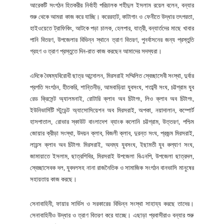
আরেকটি সংগঠন হিতকরীর নির্বাহী পরিচালক শহীদুল ইসলাম রয়েল বলেন, বন্যার
শুরু থেকে আমরা কাজ করে যাচ্ছি। করেরহাট, কাটাগাং ও ফেনীতে উদ্ধার তৎপরতা,
হাইওয়েতে ট্রাফিকিং, আটকে পড়া চালক, হেলপার, যাত্রী, বন্যার্তদের মাছে খাবার
পানি বিতরণ, উপজেলার বিভিন্ন স্থানে ত্রাণ বিতরণ, পুনর্বাসনের জন্য প্রস্তুতি
গ্রহণ ও ত্রাণ প্রস্তুতে দিন-রাত কাজ করছেন আমাদের সদস্যরা।
এদিকে বৈষম্যবিরোধী ছাত্র আন্দোলন, মিরসরাই সম্মিলিত স্বেচ্ছাসেবী সংস্থা, দুর্বার
প্রগতি সংগঠন, হীতকরি, শান্তিনীড়, আমবাড়িয়া যুবসংঘ, শতাব্দী সংঘ, চট্টগ্রাম যুব
রেড ক্রিসেন্ট অ্যালমনাই, রোটারি ক্লাব অব চিটাগং, লিও ক্লাব অব চিটাগং,
ইউনিভার্সিটি স্টুডেন্ট অ্যাসোসিয়েশন অব মিরসরাই, অপকা, নয়াদালান, কম্পোর্ট
হাসপাতাল, রোভার স্কাউট বাংলাদেশ ব্যাংক কলোনি চট্টগ্রাম, উত্তরণ, পশ্চিম
জোয়ার ক্রীড়া সংস্থা, উদয়ন ক্লাব, বিজলী ক্লাব, দুরন্ত সংঘ, প্রজন্ম মিরসরাই,
লায়ন্স ক্লাব অব চিটাগং মিরসরাই, অদম্য যুবসংঘ, ইছামতী যুব কল্যাণ সংঘ,
জামায়াতে ইসলাম, ছাত্রশিবির, মিরসরাই উপজেলা বিএনপি, উপজেলা ছাত্রদল,
স্বেচ্ছাসেবক দল, যুবদলসহ নানা রাজনৈতিক ও সামাজিক সংগঠন বানভাসি মানুষের
সহায়তায় কাজ করছে।
সেনাবাহিনী, ফায়ার সার্ভিস ও সরকারের বিভিন্ন সংস্থা সাহায্য করছে তাদের।
সেনাবাহিনীও উদ্ধার ও ত্রাণ বিতরণ করে যাচ্ছে। এছাড়া প্রবাসীরাও বন্যার শুরু