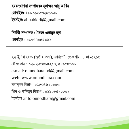
ব্যবস্থাপনা সম্পাদকঃ মুহাম্মদ আবু আবিদ
মোবাইলঃ
+৮৮০১৩০৩২৯৬০২৮
ইমেইলঃ
abuabiddt@gmail.com
নির্বাহী সম্পাদক : সৈয়দ এনামুল হুদা
মোবাইল
: ০১৭৭৭০৫৫৩৯১
২২ ইন্দিরা রোড (তৃতীয় তলা), ফার্মগেট, তেজগাঁও, ঢাকা -১২১৫
টেলিফোন : ০২- ২২৩৩১৪২১৭, ৫৮১৫৪৬০১
e-mail: onnodhara.bd@gmail.com
web: www.onnodhara.com
মফস্বল বিভাগ :০১৫৩৪৬২০০০৬
শিল্প ও বানিজ্য বিভাগ : ০১৯৫৮৫১০৫০১
ইমেইল :info.onnodhara@gmail.com