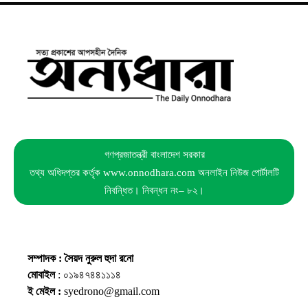
গণপ্রজাতন্ত্রী বাংলাদেশ সরকার
তথ্য অধিদপ্তর কর্তৃক www.onnodhara.com অনলাইন নিউজ পোর্টালটি
নিবন্ধিত। নিবন্ধন নং– ৮২।
সম্পাদক : সৈয়দ নুরুল হুদা রনো
মোবাইল
: ০১৯৪৭৪৪১১১৪
ই মেইল :
syedrono@gmail.com