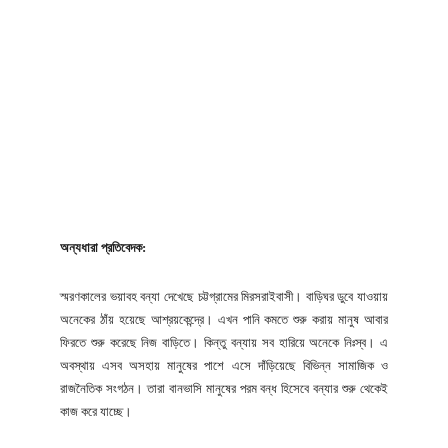
অন্যধারা প্রতিবেদক:
স্মরণকালের ভয়াবহ বন্যা দেখেছে চট্টগ্রামের মিরসরাইবাসী। বাড়িঘর ডুবে যাওয়ায়
অনেকের ঠাঁয় হয়েছে আশ্রয়কেন্দ্রে। এখন পানি কমতে শুরু করায় মানুষ আবার
ফিরতে শুরু করেছে নিজ বাড়িতে। কিন্তু বন্যায় সব হারিয়ে অনেকে নিঃস্ব। এ
অবস্থায় এসব অসহায় মানুষের পাশে এসে দাঁড়িয়েছে বিভিন্ন সামাজিক ও
রাজনৈতিক সংগঠন। তারা বানভাসি মানুষের পরম বন্ধ হিসেবে বন্যার শুরু থেকেই
কাজ করে যাচ্ছে।