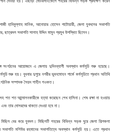
্লোগান দেওয়া হয়। এছাড়া মোটরসাইকেলে শহরের বিভিন্ন সড়ক প্রদক্ষিণ করেন
, গাজী হাবিবুল্লাহ মানিক, আনোয়ার হোসেন পাটোয়ারী, জেলা যুবদলের সভাপতি
ার, ছাত্রদল সভাপতি সালাহ উদ্দিন মামুন প্রমুখ উপস্থিত ছিলেন।
ঙ্গ সংগঠনের আয়োজনে এ জেলায় দুদিনব্যাপী অবস্থান কর্মসূচি শুরু হয়েছে।
ূচি শুরু হয়। বুধবার দুপুরে নগরীর ভুবনমোহন পার্কে কর্মসূচিতে প্রধান অতিথি
 সাংগঠনিক সম্পাদক সৈয়দ শাহীন শওকত।
র্থীসহ শত শত আন্দোলনকারীকে হত্যা করেছেন শেখ হাসিনা। শেষ রক্ষা না হওয়ায়
কে এবং তার দোসরদের থাকতে দেওয়া হবে না।
োভ মিছিল বের করে যুবদল। মিছিলটি শহরের বিভিন্ন সড়ক ঘুরে জেলা শিল্পকলা
 সভাপতি মশিউর রহমানের সভাপতিত্বে অবস্থান কর্মসূচি হয়। এতে প্রধান