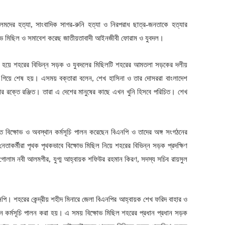
আলমদের হত্যা, সাংবাদিক সাগর-রুনি হত্যা ও নিরপরাধ ছাত্র-জনতাকে হত্যার
্ষোভ মিছিল ও সমাবেশ করেছ জাতীয়তাবাদী আইনজীবী ফোরাম ও যুবদল।
র হয়ে শহরের বিভিন্ন সড়ক ও যুবদলের মিছিলটি শহরের আমতলা সড়কের দলীয়
নে গিয়ে শেষ হয়। এসময় বক্তারা বলেন, শেখ হাসিনা ও তার দোসররা বাংলাদেশ
ার রক্তে রঞ্জিত। তারা এ দেশের মানুষের কাছে এখন খুনি হিসবে পরিচিত। শেখ
ে বিক্ষোভ ও অবস্থান কর্মসূচি পালন করেছেন বিএনপি ও তাদের অঙ্গ সংগঠনের
েতাকর্মীরা পৃথক পৃথকভাবে বিক্ষোভ মিছিল নিয়ে শহরের বিভিন্ন সড়ক প্রদক্ষিণ
গোলাম নবী আলমগীর, যুগ্ম আহ্বায়ক শফিউর রহমান কিরণ, সদস্য সচিব রায়সুল
পি। শহরের কেন্দ্রীয় শহীদ মিনারে জেলা বিএনপির আহ্বায়ক শেখ ফরিদ বাহার ও
ন কর্মসূচি পালন করা হয়। এ সময় বিক্ষোভ মিছিল শহরের প্রধান প্রধান সড়ক