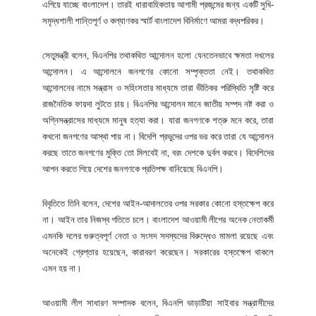
এগিয়ে যাচ্ছে বাংলাদেশ। তারই ধারাবাহিকতায় আগামী প্রজন্মের জন্য একটি সুখি-
সমৃদ্ধশালী শান্তিপূর্ণ ও কল্যাণকর স্মার্ট বাংলাদেশ বিনির্মাণে আমরা বদ্ধপরিকর।
সেতুমন্ত্রী বলেন, বিএনপির তথাকথিত আন্দোলন হলো যেনতেনভাবে ক্ষমতা দখলের
আন্দোলন। এ আন্দোলনে জনগণের কোনো সম্পৃক্ততা নেই। তথাকথিত
আন্দোলনের নামে সন্ত্রাস ও সহিংসতার মাধ্যমে তারা ভীতিকর পরিস্থিতি সৃষ্টি করে
রাজনৈতিক ফায়দা লুটতে চায়। বিএনপির আন্দোলন মানে জাতীয় সম্পদ নষ্ট করা ও
অগ্নিসন্ত্রাসের মাধ্যমে মানুষ হত্যা করা। যারা জনগণকে শত্রু মনে করে, তারা
কখনো জনগণের আস্থা পায় না। বিদেশি প্রভুদের ওপর ভর করে তারা যে আন্দোলন
করছে তাতে জনগণের মুক্তি তো মিলবেই না, বরং দেশকে দুর্বল করবে। বিদেশিদের
আপন করতে গিয়ে দেশের জনগণকে প্রতিপক্ষ বানিয়েছে বিএনপি।
বিবৃতিতে তিনি বলেন, দেশের আইন-আদালতের ওপর সরকার কোনো হস্তক্ষেপ করে
না। আইন তার নিজস্ব গতিতে চলে। বাংলাদেশ আওয়ামী লীগের অনেক নেতাকর্মী
এমনকি দলের গুরুত্বপূর্ণ নেতা ও সংসদ সদস্যদের বিরুদ্ধেও মামলা রয়েছে এবং
অনেকেই গ্রেপ্তার হয়েছেন, কারাবরণ করেছেন। সরকারের হস্তক্ষেপ থাকলে
এমন হয় না।
আওয়ামী লীগ সাধারণ সম্পাদক বলেন, বিএনপি ভাড়াটিয়া সাইবার সন্ত্রাসীদের