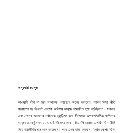
অন্যধারা ডেস্ক:
আওয়ামী লীগ সাধারণ সম্পাদক ওবায়দুল কাদের বলেছেন, মার্কিন ভিসা নীতি
প্রকাশের পর বিএনপি নেতারা অতিশয় আনন্দে উদ্বেলিত হয়ে উঠেছিলেন। সরকার
এবং দেশের জনগণের মর্যাদাকে ভূলুণ্ঠিত করে নিজেদের অপরাজনৈতিক অভিলাষ
বাস্তবায়নের উন্মাদনায় মেতে উঠেছিলেন তারা। বিএনপি নেতারা এতদিন ভিসা নীতি
নিয়ে রাজনীতির মাঠ গরম করেছেন। আর এখন তারা বলছেন- ‘কোন দেশের ভিসা