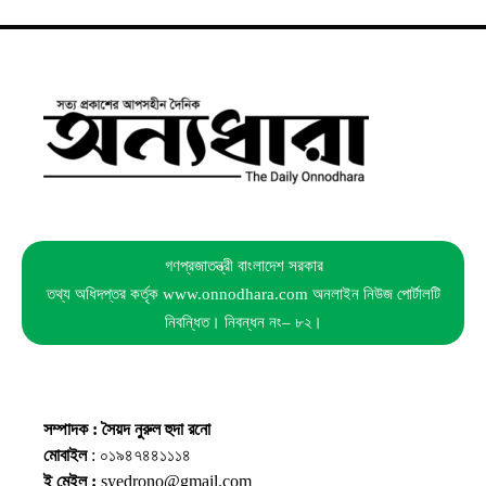
গণপ্রজাতন্ত্রী বাংলাদেশ সরকার
তথ্য অধিদপ্তর কর্তৃক www.onnodhara.com অনলাইন নিউজ পোর্টালটি
নিবন্ধিত। নিবন্ধন নং– ৮২।
সম্পাদক : সৈয়দ নুরুল হুদা রনো
মোবাইল
: ০১৯৪৭৪৪১১১৪
ই মেইল :
syedrono@gmail.com