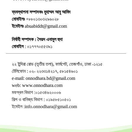
ব্যবস্থাপনা সম্পাদকঃ মুহাম্মদ আবু আবিদ
মোবাইলঃ
+৮৮০১৩০৩২৯৬০২৮
ইমেইলঃ
abuabiddt@gmail.com
নির্বাহী সম্পাদক : সৈয়দ এনামুল হুদা
মোবাইল
: ০১৭৭৭০৫৫৩৯১
২২ ইন্দিরা রোড (তৃতীয় তলা), ফার্মগেট, তেজগাঁও, ঢাকা -১২১৫
টেলিফোন : ০২- ২২৩৩১৪২১৭, ৫৮১৫৪৬০১
e-mail: onnodhara.bd@gmail.com
web: www.onnodhara.com
মফস্বল বিভাগ :০১৫৩৪৬২০০০৬
শিল্প ও বানিজ্য বিভাগ : ০১৯৫৮৫১০৫০১
ইমেইল :info.onnodhara@gmail.com