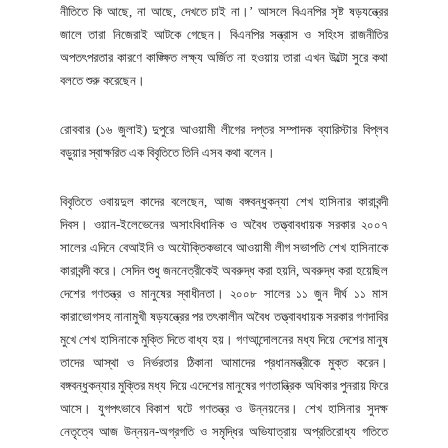
নীতিতে কি আছে, না আছে, দেখতে চাই না।’ আসলে বিএনপির সৃষ্ট ষড়যন্ত্রের
জালে তারা নিজেরাই আটকে গেছেন। বিএনপির সন্ত্রাস ও সহিংস রাজনীতির
অপতৎপরতার কারণে কাঙ্ক্ষিত লক্ষ্য অর্জিত না হওয়ায় তারা এখন উল্টো সুরে কথা
বলতে শুরু করেছেন।
রোববার (১৬ জুলাই) দুপুরে আওয়ামী লীগের দপ্তর সম্পাদক ব্যারিস্টার বিপ্লব
বড়ুয়ার স্বাক্ষরিত এক বিবৃতিতে তিনি এসব কথা বলেন।
বিবৃতিতে ওবায়দুল কাদের বলেছেন, আজ বঙ্গবন্ধুকন্যা শেখ হাসিনার কারাবন্দী
দিবস। ওয়ান-ইলেভেনের অসাংবিধানিক ও অবৈধ তত্ত্বাবধায়ক সরকার ২০০৭
সালের এদিনে বেআইনি ও অযৌক্তিকভাবে আওয়ামী লীগ সভাপতি শেখ হাসিনাকে
কারাবন্দী করে। সেদিন শুধু জননেত্রীকেই অবরুদ্ধ করা হয়নি, অবরুদ্ধ করা হয়েছিল
দেশের গণতন্ত্র ও মানুষের স্বাধীনতা। ২০০৮ সালের ১১ জুন দীর্ঘ ১১ মাস
কারাভোগসহ নানামুখী ষড়যন্ত্রের পর তৎকালীন অবৈধ তত্ত্বাবধায়ক সরকার গণদাবির
মুখে শেখ হাসিনাকে মুক্তি দিতে বাধ্য হয়। গণআন্দোলনের মধ্য দিয়ে দেশের মানুষ
তাদের আস্থা ও নির্ভরতার ঠিকানা আমাদের প্রধানমন্ত্রীকে মুক্ত করেন।
বঙ্গবন্ধুকন্যার মুক্তির মধ্য দিয়ে এদেশের মানুষের গণতান্ত্রিক অধিকার পুনরায় ফিরে
আসে। যুগপৎভাবে বিকাশ ঘটে গণতন্ত্র ও উন্নয়নের। শেখ হাসিনার সুদক্ষ
নেতৃত্বে আজ উন্নয়ন-অগ্রগতি ও সমৃদ্ধির অভিযাত্রায় অপ্রতিরোধ্য গতিতে