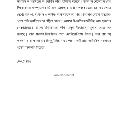
মাধ্যমে অপপ্রচারের অপকৌশল আরও তীব্রতর করেছে। জন্মলগ্ন থেকেই বিএনপি
মিথ্যাচার ও অপপ্রচারের চর্চা করে আসছে। তারা সত্যকে যেমন ভয় পায় তেমন
দেশের জনগণ, সংবিধান ও আইন- আদালতকে ভয় পায়। বিএনপি নেতারা বলছেন-
‘দেশ নাকি ক্রান্তিলগ্নে দাঁড়িয়ে আছে!’ আসলে বিএনপির রাজনীতিই আজ ধ্বংসের
শেষপ্রান্তে। তাদের মিথ্যাচারের ফাঁপা বেলুন ইতোমধ্যে চুপসে যেতে শুরু
করেছে। তারা সরকার বিরোধিতার নামে দেশবিরোধিতায় লিপ্ত। তারা চায় শুধু
ক্ষমতা! তারা ক্ষমতা চায় কিন্তু নির্বাচনে ভয় পায়। তাই তারা অনির্বাচিত সরকারের
পক্ষেই অবস্থান নিয়েছে।
ডিও // রহখ
- Advertisement -