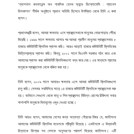
‘ন্যাশনাল কনফারেন্স অন পাবলিক হেলথ অ্যান্ড ডিপ্লোমেসি : প্যানেল
ডিসকাশন‘ শীর্ষক অনুষ্ঠানে প্রধান অতিথি হিসেবে উপস্থিত থেকে তিনি এ কথা
বলেন।
প্রধানমন্ত্রী বলেন, আমরা ক্ষমতায় এসে স্বাস্থ্যসেবাকে মানুষের দোরগোড়ায় পৌঁছে
দিয়েছি। ১৯৯৬ সালে ক্ষমতায় আসার পর আমরা গ্রামীণ মানুষের স্বাস্থ্যসেবায় ৮
হাজার কমিউনিটি ক্লিনিক স্থাপন করি। আরও আড়াই হাজার কমিউনিটি ক্লিনিকের
ভিত্তিপ্রস্তর স্থাপন করি। কিন্তু ২০০১ সালে বিএনপি সরকার গঠন করে এবং
আমাদের স্থাপন করা কমিউনিটি ক্লিনিকগুলো বন্ধ করে দেয়। এর মাধ্যমে গ্রামের
মানুষকে স্বাস্থ্যসেবা থেকে বঞ্চিত করা হয়।
তিনি বলেন, ২০০৯ সালে আবারও ক্ষমতায় এসে আমরা কমিউনিটি ক্লিনিকগুলো
চালু করি। সেসময় সবমিলিয়ে সাড়ে ১৪ হাজার কমিউনিটি ক্লিনিকে স্বাস্থ্যসেবা শুরু
হয়। বর্তমানে সেগুলো থেকে মাতৃ ও শিশু স্বাস্থ্যসহ বিভিন্ন রোগের চিকিৎসা সবার
পাশাপাশি মানুষকে বিনামূল্যে ওষুধ দেওয়া হচ্ছে।
তিনি আরও বলেন, আমাদের দেশের জন্য অত্যন্ত গৌরবের বিষয় যে, জাতিসংঘ
আমাদের কমিউনিটি ক্লিনিক মডেলকে স্বীকৃতি দিয়েছে। একইসঙ্গে এ উদ্ভাবনী
চিন্তাকে বিশ্বের সব দেশকে অনুসরণের পরামর্শ দিয়েছে জাতিসংঘ। এটি