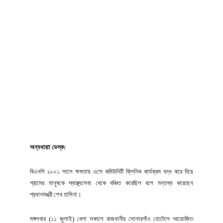
অন্যধারাা ডেস্ক:
বিএনপি ২০০১ সালে ক্ষমতায় এসে কমিউনিটি ক্লিনিক কার্যক্রম বন্ধ করে দিয়ে
গ্রামের মানুষকে স্বাস্থ্যসেবা থেকে বঞ্চিত করেছিল বলে মন্তব্য করেছেন
প্রধানমন্ত্রী শেখ হাসিনা।
মঙ্গলবার (১১ জুলাই) বেলা সকালে রাজধানীর সোনারগাঁও হোটেলে আয়োজিত