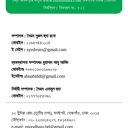
তথ্য অধিদপ্তর কর্তৃক www.onnodhara.com অনলাইন নিউজ পোর্টালটি
নিবন্ধিত। নিবন্ধন নং– ৮২।
সম্পাদক : সৈয়দ নুরুল হুদা রনো
মোবাইল
: ০১৯৪৭৪৪১১১৪
ই মেইল :
syedrono@gmail.com
ব্যবস্থাপনা সম্পাদকঃ মুহাম্মদ আবু আবিদ
মোবাইলঃ
+৮৮০১৩০৩২৯৬০২৮
ইমেইলঃ
abuabiddt@gmail.com
নির্বাহী সম্পাদক : সৈয়দ এনামুল হুদা
মোবাইল
: ০১৭৭৭০৫৫৩৯১
২২ ইন্দিরা রোড (তৃতীয় তলা), ফার্মগেট, তেজগাঁও, ঢাকা -১২১৫
টেলিফোন : ০২- ২২৩৩১৪২১৭, ৫৮১৫৪৬০১
e-mail: onnodhara.bd@gmail.com