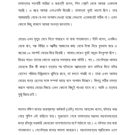
তামান্নার সহপাঠী মারিয়া ও জয়ন্তী বলেন, শিশু শ্রেণি থেকে আমরা একসঙ্গে
পড়ছি। এ বছর আমরা এসএসসি দিয়েছি। তামান্না খুবই ভালো ছিল। তার
শ্বশুরবাড়ি থেকে যে-সব অপবাদ দেওয়া হচ্ছে সেগুলো একেবারেই সঠিক না। এমন
কোনো কিছু থাকলে আমরা অনন্ত জানতাম।
মেয়ের এমন মৃত্যু মেনে নিতে পারছেন না বাবা শাহজাহান। তিনি বলেন, এনজিও
থেকে ঋণ, গরু বিক্রি ও আত্মীয় স্বজনের কাছ থেকে টাকা নিয়ে ধুমধাম করে এ
বছরের ১৯ আগস্ট মেয়ের বিয়ে দিয়েছি। আমার মেয়েও খুবই আনন্দ উৎফুল্ল ছিল।
বিয়ের পরেও তাদের কোনো ধরনের সমস্যার কথা শুনিনি। গত ১ সেপ্টেম্বর আমার
মেয়েকে ঠিক কী কারণে হত্যার পর ঘটনাকে আত্মহত্যা বলে চালিয়ে দিতে মনির
হোসেন পরিবার নিষ্ঠুরভাবে ঝুলিয়ে রাখে, তা বলতে পারছি না। তারা এখন আমার
মেয়ের অন্য ছেলের সঙ্গে সম্পর্ক আছে বলে অপবাদ দিচ্ছেন। কিন্তু সঠিক তদন্ত
করলে আমার মেয়ের বিষয়ে এমন কোনো কিছুই পাওয়া যাবে না। আমি এ হত্যার
সুষ্ঠু বিচার চাই।
মতলব দক্ষিণ থানার ভারপ্রাপ্ত কর্মকর্তা (ওসি) সালেহ আহমেদ বলেন, ঘটনার খবর
পেয়ে পুলিশ ওই বাড়িতে যায়। সুরতহাল শেষে তামান্নার মরদেহ ময়নাতদন্তের
জন্য চাঁদপুর সরকারি জেনারেল হাসপাতালের মর্গে পাঠানো হয়। এ ঘটনায় তার বারা
শাহজাহান ২ সেপ্টেম্বর থানায় মামলা করেছেন। ময়নাতদন্তের প্রতিবেদন এলে