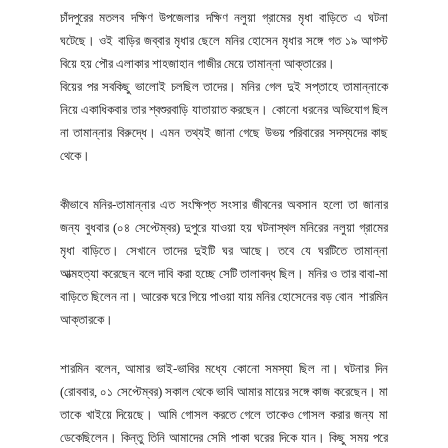
চাঁদপুরের মতলব দক্ষিণ উপজেলার দক্ষিণ নলুয়া গ্রামের মৃধা বাড়িতে এ ঘটনা
ঘটেছে। ওই বাড়ির জব্বার মৃধার ছেলে মনির হোসেন মৃধার সঙ্গে গত ১৯ আগস্ট
বিয়ে হয় পৌর এলাকার শাহজাহান গাজীর মেয়ে তামান্না আক্তারের।
বিয়ের পর সবকিছু ভালোই চলছিল তাদের। মনির গেল দুই সপ্তাহে তামান্নাকে
নিয়ে একাধিকবার তার শ্বশুরবাড়ি যাতায়াত করছেন। কোনো ধরনের অভিযোগ ছিল
না তামান্নার বিরুদ্ধে। এমন তথ্যই জানা গেছে উভয় পরিবারের সদস্যদের কাছ
থেকে।
কীভাবে মনির-তামান্নার এত সংক্ষিপ্ত সংসার জীবনের অবসান হলো তা জানার
জন্য বুধবার (০৪ সেপ্টেম্বর) দুপুরে যাওয়া হয় ঘটনাস্থল মনিরের নলুয়া গ্রামের
মৃধা বাড়িতে। সেখানে তাদের দুইটি ঘর আছে। তবে যে ঘরটিতে তামান্না
আত্মহত্যা করেছেন বলে দাবি করা হচ্ছে সেটি তালাবদ্ধ ছিল। মনির ও তার বাবা-মা
বাড়িতে ছিলেন না। আরেক ঘরে গিয়ে পাওয়া যায় মনির হোসেনের বড় বোন শারমিন
আক্তারকে।
শারমিন বলেন, আমার ভাই-ভাবির মধ্যে কোনো সমস্যা ছিল না। ঘটনার দিন
(রোববার, ০১ সেপ্টেম্বর) সকাল থেকে ভাবি আমার মায়ের সঙ্গে কাজ করেছেন। মা
তাকে খাইয়ে দিয়েছে। আমি গোসল করতে গেলে তাকেও গোসল করার জন্য মা
ডেকেছিলেন। কিন্তু তিনি আমাদের সেমি পাকা ঘরের দিকে যান। কিছু সময় পরে