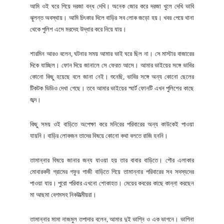
আমি ওই ঘরে গিয়ে দরজা বন্ধ দেখি। অনেক জোর করে দরজা খুলে দেখি ভাবি
ঝুলন্ত অবস্থায়। আমি চিৎকার দিলে বাড়ির সব লোক জড়ো হয়। খবর পেয়ে থানা
থেকে পুলিশ এসে মরদেহ উদ্ধার করে নিয়ে যায়।
শারমিন আরও বলেন, ঘটনার সময় আমার ভাই ঘরে ছিল না। সে মাস্টার বাজারের
দিকে যাচ্ছিল। ফোন দিয়ে জানালে সে ফেরত আসে। আমার ভাইয়ের সঙ্গে ভাবির
কোনো কিছু হয়েছে বলে জানা নেই। শুনেছি, ভাবির সঙ্গে অন্য কোনো ছেলের
টিকটক ভিডিও দেখা গেছে। তবে আমার ভাইয়ের স্মার্ট ফোনটি এখন পুলিশের কাছে
জব্দ।
কিছু সময় ওই বাড়িতে অপেক্ষা করে মনিরের পরিবারের অন্য কাউকেই পাওয়া
যায়নি। বাড়ির লোকজন তাদের বিষয়ে কোনো কথা বলতে রাজি হননি।
তামান্নার বিষয়ে জানার জন্য যাওয়া হয় তার বাবার বাড়িতে। পৌর এলাকার
মোবারকদী গ্রামের গফুর গাজী বাড়িতে গিয়ে তামান্নার পরিবারের সব সদস্যদের
পাওয়া যায়। পুরো পরিবার এখনো শোকাহত। মেয়ের কবরের কাছে কান্না করছেন
মা আছমা বেগমসহ নিকটাত্মীয়রা।
তামান্নার মামা নাজমুল তপাদার বলেন, আমার দুই ভাগ্নি ও এক ভাগনে। ভাগিনা