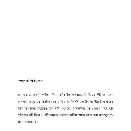
অন্যধারা প্রতিবেদক:
এ বছর এসএসসি পরীক্ষা দিয়ে পারিবারিক আয়োজনেই বিয়ের পিঁড়িতে বসেন
তামান্না আক্তার। স্বামীর সংসারে গিয়ে ১৩ দিনেই তার জীবনের ইতি টানা পড়ে।
তিনি আত্মহত্যা করেছেন বলে দাবি এসেছে শ্বশুরবাড়ির পক্ষ থেকে। তবে তার
পরিবারের দাবি ভিন্ন। অতি আদরের মেয়েকে হারিয়ে শোকে কাতর হয়ে পড়েছেন মা-
বাবাসহ স্বজনরা।