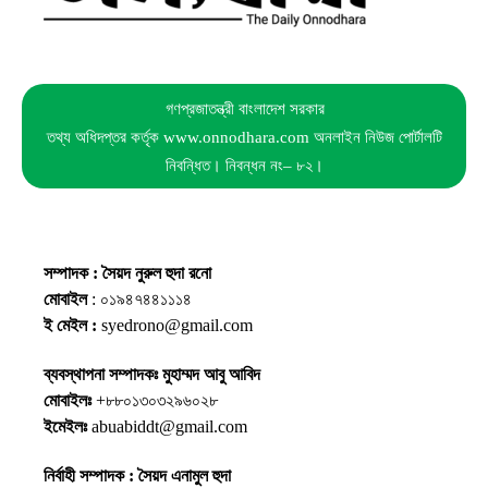
গণপ্রজাতন্ত্রী বাংলাদেশ সরকার
তথ্য অধিদপ্তর কর্তৃক www.onnodhara.com অনলাইন নিউজ পোর্টালটি
নিবন্ধিত। নিবন্ধন নং– ৮২।
সম্পাদক : সৈয়দ নুরুল হুদা রনো
মোবাইল
: ০১৯৪৭৪৪১১১৪
ই মেইল :
syedrono@gmail.com
ব্যবস্থাপনা সম্পাদকঃ মুহাম্মদ আবু আবিদ
মোবাইলঃ
+৮৮০১৩০৩২৯৬০২৮
ইমেইলঃ
abuabiddt@gmail.com
নির্বাহী সম্পাদক : সৈয়দ এনামুল হুদা