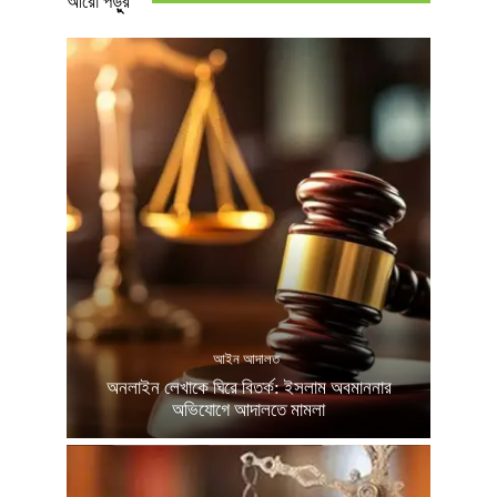
আরো পড়ুুর
আইন আদালত
অনলাইন লেখাকে ঘিরে বিতর্ক: ইসলাম অবমাননার
অভিযোগে আদালতে মামলা