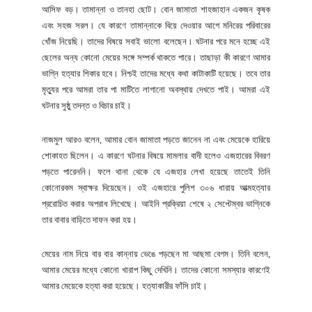
আসিফ বড়। তামান্না ও তানহা ছোট। বোন জামাতা শাহজাহান একজন কৃষক
এবং সহজ সরল। যে কারণে তামান্নাকে বিয়ে দেওয়ার আগে মনিরের পরিবারের
খোঁজ নিয়েছি। তাদের বিষয়ে সবাই ভালো বলেছেন। ঘটনার পরে মনে হচ্ছে এই
ছেলের অন্য কোনো মেয়ের সঙ্গে সম্পর্ক থাকতে পারে। তাছাড়া কী কারণে আমার
ভাগ্নি হত্যার শিকার হবে। নিশ্চই তাদের মধ্যে কথা কাটাকাটি হয়েছে। তবে তার
মৃত্যুর পরে আমরা তার পা মাটিতে লাগানো অবস্থায় দেখতে পাই। আমরা এই
ঘটনার সুষ্ঠু তদন্ত ও বিচার চাই।
নাজমুল আরও বলেন, আমার বোন জামাতা পড়তে জানেন না এবং মেয়েকে হারিয়ে
শোকাহত ছিলেন। এ কারণে ঘটনার বিষয়ে মামলার বাদী হলেও এজহারের বিবরণ
পড়তে পারেননি। ফলে থানা থেকে যে এজহার লেখা হয়েছে তাতেই তিনি
কোনোরকম স্বাক্ষর দিয়েছেন। ওই এজহারে পুলিশ ৩০৬ ধারায় আত্মহত্যার
প্ররোচিত করার অপরাধ লিখেছে। আইনি প্রক্রিয়া শেষে ২ সেপ্টেম্বর ভাগ্নিকে
তার বাবার বাড়িতে দাফন করা হয়।
মেয়ের নাম নিয়ে বার বার কান্নায় ভেঙে পড়ছেন মা আছমা বেগম। তিনি বলেন,
আমার মেয়ের মধ্যে কোনো খারাপ কিছু দেখিনি। তাদের কোনো সমস্যার কারণেই
আমার মেয়েকে হত্যা করা হয়েছে। হত্যাকারীর ফাঁসি চাই।