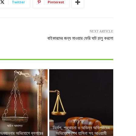
Twitter
Pinterest
NEXT ARTICLE
বাইকারদের জন্য মাওয়ার ফেরি ঘাট চালু করলো
আইন আদালত
আইন আদালত
নির্দেশ, প্ররোচনা ও অভিন্ন অভিপ্রায়ের
অবমাননার অভিযোগে ব্লগারের
অভিযোগে শেখ হাসিনা সহ আওয়ামী