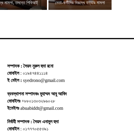
দ্ধে মামলা, তদন্তে পিবিআই
নেতা-কর্মীদের বিরূদ্ধে হত্যার মামলা
সম্পাদক : সৈয়দ নুরুল হুদা রনো
মোবাইল
: ০১৯৪৭৪৪১১১৪
ই মেইল :
syedrono@gmail.com
ব্যবস্থাপনা সম্পাদকঃ মুহাম্মদ আবু আবিদ
মোবাইলঃ
+৮৮০১৩০৩২৯৬০২৮
ইমেইলঃ
abuabiddt@gmail.com
নির্বাহী সম্পাদক : সৈয়দ এনামুল হুদা
মোবাইল
: ০১৭৭৭০৫৫৩৯১