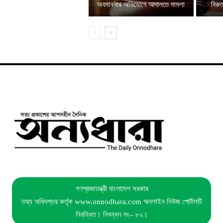
অবমাননার অভিযোগে আদালতে মামলা
বিরু
গণপ্রজাতন্ত্রী বাংলাদেশ সরকার
তথ্য অধিদপ্তর কর্তৃক www.onnodhara.com অনলাইন নিউজ পোর্টালটি
নিবন্ধিত। নিবন্ধন নং– ৮২।