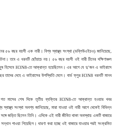
নের ৫৬ বছর বয়সী এক নারী। বিশ্ব স্বাস্থ্য সংস্থা (ডব্লিউএইচও) জানিয়েছে,
র ঘটনা। তবে এ ধরনটি ছোঁয়াচে নয়। ৫৬ বছর বয়সী ওই নারী চীনের দক্ষিণাঞ্চল
ীয় মানুষ হিসেবে H3N8-তে আক্রান্ত হয়েছিলেন। এর আগে যে দু’জন এ ভাইরাসে
ছর তাদের দেহে এ ভাইরাসের উপস্থিতি মেলে। বার্ড ফ্লুর H3N8 ধরনটি মানব
্দ্র গত মাসের শেষ দিকে তৃতীয় ব্যক্তির H3N8-তে আক্রান্ত হওয়ার খবর
্ব স্বাস্থ্য সংস্থা অবশ্য জানিয়েছে, মারা যাওয়া ওই নারী আগে থেকেই বিভিন্ন
ের সঙ্গে জড়িত ছিলেন তিনি। এদিকে এই নারী জীবিত থাকা অবস্থায় একটি বাজারে
সন্ধান পাওয়া গিয়েছিল। ধারণা করা হচ্ছে ওই বাজারে যাওয়ার পরই সংক্রমিত