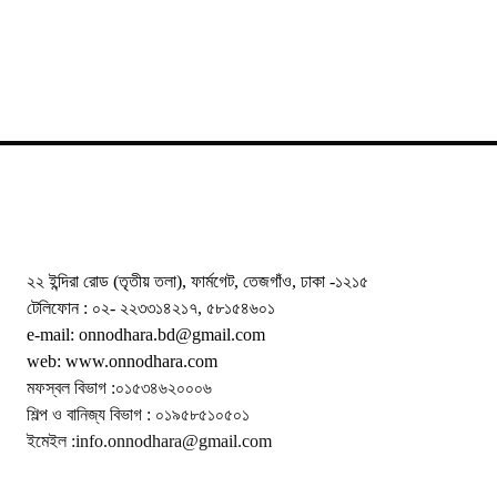
২২ ইন্দিরা রোড (তৃতীয় তলা), ফার্মগেট, তেজগাঁও, ঢাকা -১২১৫
টেলিফোন : ০২- ২২৩৩১৪২১৭, ৫৮১৫৪৬০১
e-mail: onnodhara.bd@gmail.com
web: www.onnodhara.com
মফস্বল বিভাগ :০১৫৩৪৬২০০০৬
শিল্প ও বানিজ্য বিভাগ : ০১৯৫৮৫১০৫০১
ইমেইল :info.onnodhara@gmail.com