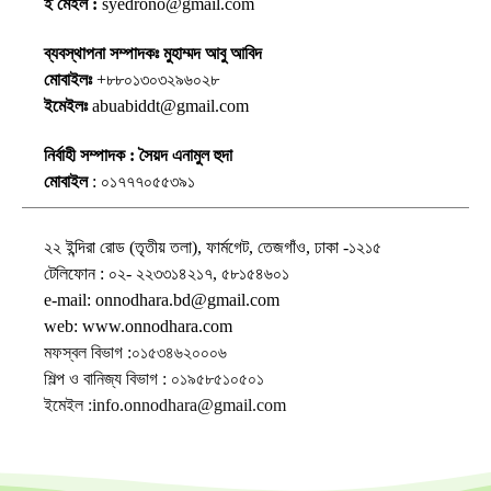
ই মেইল :
syedrono@gmail.com
ব্যবস্থাপনা সম্পাদকঃ মুহাম্মদ আবু আবিদ
মোবাইলঃ
+৮৮০১৩০৩২৯৬০২৮
ইমেইলঃ
abuabiddt@gmail.com
নির্বাহী সম্পাদক : সৈয়দ এনামুল হুদা
মোবাইল
: ০১৭৭৭০৫৫৩৯১
২২ ইন্দিরা রোড (তৃতীয় তলা), ফার্মগেট, তেজগাঁও, ঢাকা -১২১৫
টেলিফোন : ০২- ২২৩৩১৪২১৭, ৫৮১৫৪৬০১
e-mail: onnodhara.bd@gmail.com
web: www.onnodhara.com
মফস্বল বিভাগ :০১৫৩৪৬২০০০৬
শিল্প ও বানিজ্য বিভাগ : ০১৯৫৮৫১০৫০১
ইমেইল :info.onnodhara@gmail.com