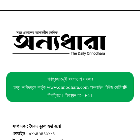
গণপ্রজাতন্ত্রী বাংলাদেশ সরকার
তথ্য অধিদপ্তর কর্তৃক www.onnodhara.com অনলাইন নিউজ পোর্টালটি
নিবন্ধিত। নিবন্ধন নং– ৮২।
সম্পাদক : সৈয়দ নুরুল হুদা রনো
মোবাইল
: ০১৯৪৭৪৪১১১৪