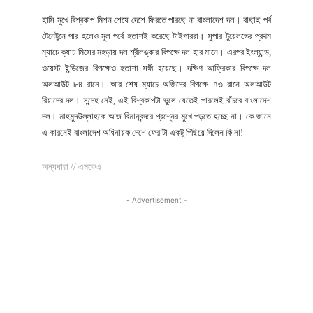
হাসি মুখে বিশ্বকাপ মিশন শেষে দেশে ফিরতে পারছে না বাংলাদেশ দল। বাছাই পর্ব
টেনেটুনে পার হলেও মূল পর্বে হতাশই করেছে টাইগাররা। সুপার টুয়েলভের প্রথম
ম্যাচে ক্যাচ মিসের মহড়ায় দল শ্রীলঙ্কার বিপক্ষে দল হার মানে। এরপর ইংল্যান্ড,
ওয়েস্ট ইন্ডিজের বিপক্ষেও হতাশা সঙ্গী হয়েছে। দক্ষিণ আফ্রিকার বিপক্ষে দল
অলআউট ৮৪ রানে। আর শেষ ম্যাচে অজিদের বিপক্ষে ৭৩ রানে অলআউট
রিয়াদের দল। সন্দেহ নেই, এই বিশ্বকাপটা ভুলে যেতেই পারলেই বাঁচবে বাংলাদেশ
দল। মাহমুদউল্লাহকে আজ বিমানবন্দরে প্রশ্নের মুখে পড়তে হচ্ছে না। কে জানে
এ কারনেই বাংলাদেশ অধিনায়ক দেশে ফেরাটা একটু পিছিয়ে দিলেন কি না!
অন্যধারা // এমকেএ
- Advertisement -