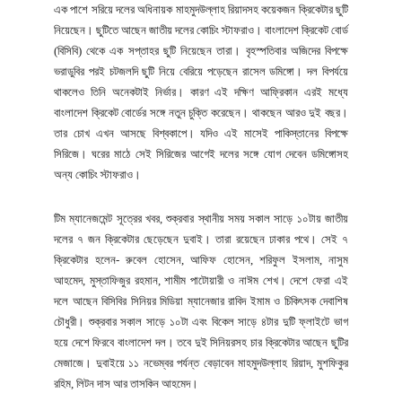
এক পাশে সরিয়ে দলের অধিনায়ক মাহমুদউল্লাহ রিয়াদসহ কয়েকজন ক্রিকেটার ছুটি
নিয়েছেন। ছুটিতে আছেন জাতীয় দলের কোচিং স্টাফরাও। বাংলাদেশ ক্রিকেট বোর্ড
(বিসিবি) থেকে এক সপ্তাহর ছুটি নিয়েছেন তারা। বৃহস্পতিবার অজিদের বিপক্ষে
ভরাডুবির পরই চটজলদি ছুটি নিয়ে বেরিয়ে পড়েছেন রাসেল ডমিঙ্গো। দল বিপর্যয়ে
থাকলেও তিনি অনেকটাই নির্ভার। কারণ এই দক্ষিণ আফ্রিকান এরই মধ্যে
বাংলাদেশ ক্রিকেট বোর্ডের সঙ্গে নতুন চুক্তি করেছেন। থাকছেন আরও দুই বছর।
তার চোখ এখন আসছে বিশ্বকাপে। যদিও এই মাসেই পাকিস্তানের বিপক্ষে
সিরিজে। ঘরের মাঠে সেই সিরিজের আগেই দলের সঙ্গে যোগ দেবেন ডমিঙ্গোসহ
অন্য কোচিং স্টাফরাও।
টিম ম্যানেজমেন্ট সূত্রের খবর, শুক্রবার স্থানীয় সময় সকাল সাড়ে ১০টায় জাতীয়
দলের ৭ জন ক্রিকেটার ছেড়েছেন দুবাই। তারা রয়েছেন ঢাকার পথে। সেই ৭
ক্রিকেটার হলেন- রুবেল হোসেন, আফিফ হোসেন, শরিফুল ইসলাম, নাসুম
আহমেদ, মুস্তাফিজুর রহমান, শামীম পাটোয়ারী ও নাঈম শেখ। দেশে ফেরা এই
দলে আছেন বিসিবির সিনিয়র মিডিয়া ম্যানেজার রাবিদ ইমাম ও চিকিৎসক দেবাশিষ
চৌধুরী। শুক্রবার সকাল সাড়ে ১০টা এবং বিকেল সাড়ে ৪টার দুটি ফ্লাইটে ভাগ
হয়ে দেশে ফিরবে বাংলাদেশ দল। তবে দুই সিনিয়রসহ চার ক্রিকেটার আছেন ছুটির
মেজাজে। দুবাইয়ে ১১ নভেম্বর পর্যন্ত বেড়াবেন মাহমুদউল্লাহ রিয়াদ, মুশফিকুর
রহিম, লিটন দাস আর তাসকিন আহমেদ।