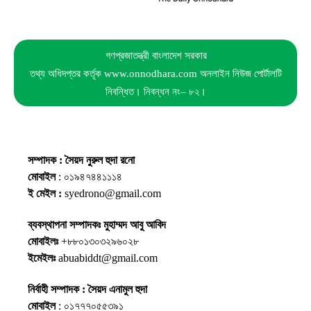
গণপ্রজাতন্ত্রী বাংলাদেশ সরকার
তথ্য অধিদপ্তর কর্তৃক www.onnodhara.com অনলাইন নিউজ পোর্টালটি
নিবন্ধিত। নিবন্ধন নং– ৮২।
সম্পাদক : সৈয়দ নুরুল হুদা রনো
মোবাইল
: ০১৯৪৭৪৪১১১৪
ই মেইল :
syedrono@gmail.com
ব্যবস্থাপনা সম্পাদকঃ মুহাম্মদ আবু আবিদ
মোবাইলঃ
+৮৮০১৩০৩২৯৬০২৮
ইমেইলঃ
abuabiddt@gmail.com
নির্বাহী সম্পাদক : সৈয়দ এনামুল হুদা
মোবাইল
: ০১৭৭৭০৫৫৩৯১