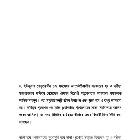
ড. ইউনূ‌সের নেতৃত্বাধীন ১৭ সদস্যের অন্তর্বর্তীকালীন সরকারের যুব ও ক্রীড়া
মন্ত্রণালয়ের দায়িত্ব পেয়েছেন বৈষম্য বিরোধী আন্দোলনের অন্যতম সমন্বয়ক
আসিফ মাহমুদ। গত শুক্রবার মন্ত্রীপরিষদ বিভাগের এক প্রজ্ঞাপনে এ তথ্য জানানো
হয়। দায়িত্ব গ্রহণের পর আজ (রোববার) প্রথমবারের মতো সচিবালয়ে অফিস
করেন আসিফ। এ সময় বিসিবির কার্যক্রম কীভাবে চলবে বিষয়টি নিয়ে তিনি কথা
বলেছেন।
সচিবালয়ে গণমাধ্যমের মুখোমুখি হয়ে নানা প্রশ্নের উত্তর দিয়েছেন যুব ও ক্রীড়া