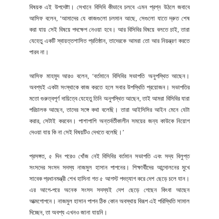
বিষয়ক এই উপদেষ্টা। সেখানে বিসিবি কীভাবে চলবে এমন প্রশ্ন উঠলে জবাবে
আসিফ বলেন, ‘আমাদের যে কাজগুলো চলমান আছে, সেগুলো যাতে দ্রুত শেষ
করা যায় সেই বিষয়ে পদক্ষেপ নেওয়া হবে। আর বিসিবির বিষয়ে বলতে চাই, তারা
যেহেতু একটি স্বায়ত্তশাসিত প্রতিষ্ঠান, তাদেরকে আমরা তো আর নিয়ন্ত্রণ করতে
পারব না।
আসিফ মাহমুদ আরও বলেন, ‘বর্তমানে বিসিবির সভাপতি অনুপস্থিত আছেন।
অবশ্যই একটা সংস্থাকে কাজ করতে হলে সবার উপস্থিতি প্রয়োজন। সভাপতির
মতো গুরুত্বপূর্ণ দায়িত্বে যেহেতু তিনি অনুপস্থিত আছেন, তাই আমরা বিসিবির যারা
পরিচালক আছেন, তাদের সঙ্গে কথা বলেছি। তারা আইসিসির আইন মেনে যেটা
করার, সেটাই করবেন। পাশাপাশি অন্তর্বর্তীকালীন সময়ের জন্য কাউকে নিয়োগ
দেওয়া যায় কি না সেই বিষয়টিও দেখতে বলেছি।’
প্রসঙ্গত, ৫ দিন পরেও খোঁজ নেই বিসিবির বর্তমান সভাপতি এবং সদ্য বিলুপ্ত
সংসদের সংসদ সদস্য নাজমুল হাসান পাপনের। শিক্ষার্থীদের আন্দোলনের মুখে
সাবেক প্রধানমন্ত্রী শেখ হাসিনা গত ৫ আগস্ট পদত্যাগ করে দেশ ছেড়ে চলে যান।
এর আগে-পরে অনেক সংসদ সদস্যই দেশ ছেড়ে গেছেন কিংবা আছেন
আত্মগোপনে। নাজমুল হাসান পাপন ঠিক কোন অবস্থায় বিরূপ এই পরিস্থিতি সামাল
দিচ্ছেন, তা অবশ্য এখনও জানা যায়নি।