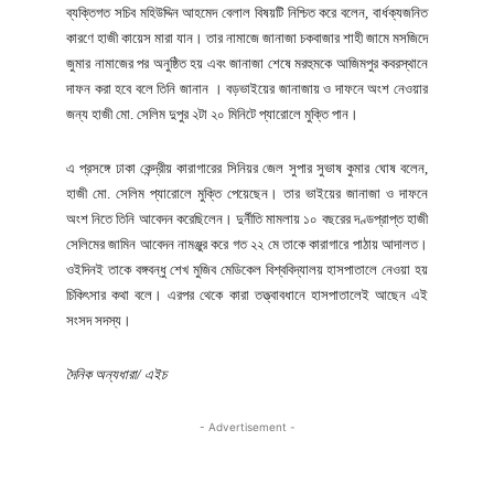
ব্যক্তিগত সচিব মহিউদ্দিন আহমেদ বেলাল বিষয়টি নিশ্চিত করে বলেন, বার্ধক্যজনিত
কারণে হাজী কায়েস মারা যান। তার নামাজে জানাজা চকবাজার শাহী জামে মসজিদে
জুমার নামাজের পর অনুষ্ঠিত হয় এবং জানাজা শেষে মরহুমকে আজিমপুর কবরস্থানে
দাফন করা হবে বলে তিনি জানান । বড়ভাইয়ের জানাজায় ও দাফনে অংশ নেওয়ার
জন্য হাজী মো. সেলিম দুপুর ২টা ২০ মিনিটে প্যারোলে মুক্তি পান।
এ প্রসঙ্গে ঢাকা কেন্দ্রীয় কারাগারের সিনিয়র জেল সুপার সুভাষ কুমার ঘোষ বলেন,
হাজী মো. সেলিম প্যারোলে মুক্তি পেয়েছেন। তার ভাইয়ের জানাজা ও দাফনে
অংশ নিতে তিনি আবেদন করেছিলেন। দুর্নীতি মামলায় ১০ বছরের দণ্ডপ্রাপ্ত হাজী
সেলিমের জামিন আবেদন নামঞ্জুর করে গত ২২ মে তাকে কারাগারে পাঠায় আদালত।
ওইদিনই তাকে বঙ্গবন্ধু শেখ মুজিব মেডিকেল বিশ্ববিদ্যালয় হাসপাতালে নেওয়া হয়
চিকিৎসার কথা বলে। এরপর থেকে কারা তত্ত্বাবধানে হাসপাতালেই আছেন এই
সংসদ সদস্য।
দৈনিক অন্যধারা/ এইচ
- Advertisement -