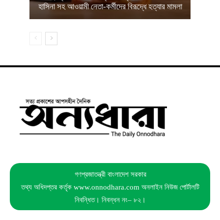
হাসিনা সহ আওয়ামী নেতা-কর্মীদের বিরূদ্ধে হত্যার মামলা
গণপ্রজাতন্ত্রী বাংলাদেশ সরকার
তথ্য অধিদপ্তর কর্তৃক www.onnodhara.com অনলাইন নিউজ পোর্টালটি
নিবন্ধিত। নিবন্ধন নং– ৮২।