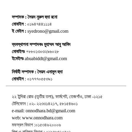
সম্পাদক : সৈয়দ নুরুল হুদা রনো
মোবাইল
: ০১৯৪৭৪৪১১১৪
ই মেইল :
syedrono@gmail.com
ব্যবস্থাপনা সম্পাদকঃ মুহাম্মদ আবু আবিদ
মোবাইলঃ
+৮৮০১৩০৩২৯৬০২৮
ইমেইলঃ
abuabiddt@gmail.com
নির্বাহী সম্পাদক : সৈয়দ এনামুল হুদা
মোবাইল
: ০১৭৭৭০৫৫৩৯১
২২ ইন্দিরা রোড (তৃতীয় তলা), ফার্মগেট, তেজগাঁও, ঢাকা -১২১৫
টেলিফোন : ০২- ২২৩৩১৪২১৭, ৫৮১৫৪৬০১
e-mail: onnodhara.bd@gmail.com
web: www.onnodhara.com
মফস্বল বিভাগ :০১৫৩৪৬২০০০৬
শিল্প ও বানিজ্য বিভাগ : ০১৯৫৮৫১০৫০১