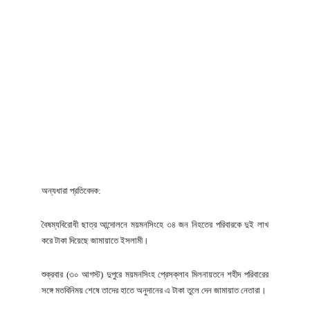
অন্যধারা প্রতিবেদক:
বৈষম্যবিরোধী ছাত্র আন্দোলনে ময়মনসিংহে ৩৪ জন নিহতের পরিবারকে দুই লাখ
করে টাকা দিয়েছে জামায়াতে ইসলামী।
শুক্রবার (৩০ আগস্ট) দুপুরে ময়মনসিংহ প্রেসক্লাব মিলনায়তনে শহীদ পরিবারের
সঙ্গে মতবিনিময় শেষে তাদের হাতে অনুদানের এ টাকা তুলে দেন জামায়াত নেতারা।