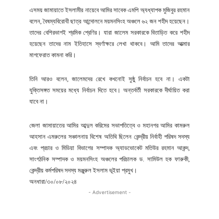
এসময় জামায়াতে ইসলামীর নায়েবে আমির সাবেক এমপি অ্যধ্যাপক মুজিবুর রহমান
বলেন, বৈষম্যবিরোধী ছাত্র আন্দোলনে ময়মনসিংহ অঞ্চলে ৬২ জন শহীদ হয়েছেন।
তাদের বেশিরভাগই শ্রমিক শ্রেণির। যারা জালেম সরকারকে বিতাড়িত করে শহীদ
হয়েছেন তাদের নাম ইতিহাসে স্বর্ণাক্ষরে লেখা থাকবে। আমি তাদের আত্মার
মাগফেরাত কামনা করি।
তিনি আরও বলেন, জালেমদের রেখে কখনোই সুষ্ঠু নির্বাচন হবে না। একটা
যুক্তিসঙ্গত সময়ের মধ্যে নির্বাচন দিতে হবে। অন্তর্বর্তী সরকারকে দীর্ঘায়িত করা
যাবে না।
জেলা জামায়াতের আমির আব্দুল করিমের সভাপতিত্বে ও মহানগর আমির কামরুল
আহসান এমরুলের সঞ্চালনায় বিশেষ অতিথি ছিলেন কেন্দ্রীয় নির্বাহী পরিষদ সদস্য
এবং প্রচার ও মিডিয়া বিভাগের সম্পাদক অ্যাডভোকেট মতিউর রহমান আকন্দ,
সাংগঠনিক সম্পাদক ও ময়মনসিংহ অঞ্চলের পরিচালক ড. সামিউল হক ফারুকী,
কেন্দ্রীয় কর্মপরিষদ সদস্য মঞ্জুরুল ইসলাম ভূইয়া প্রমুখ।
অনধারা/৩০/০৮/২০২৪
- Advertisement -