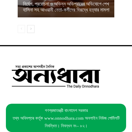
নির্দেশ, প্ররোচনা ও অভিন্ন অভিপ্রায়ের অভিযোগে শেখ
হাসিনা সহ আওয়ামী নেতা-কর্মীদের বিরূদ্ধে হত্যার মামলা
গণপ্রজাতন্ত্রী বাংলাদেশ সরকার
তথ্য অধিদপ্তর কর্তৃক www.onnodhara.com অনলাইন নিউজ পোর্টালটি
নিবন্ধিত। নিবন্ধন নং– ৮২।