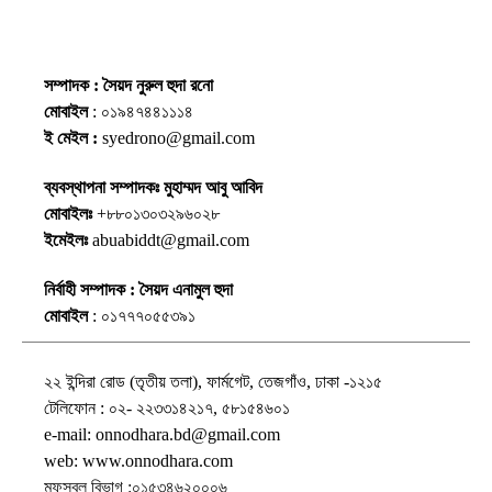
সম্পাদক : সৈয়দ নুরুল হুদা রনো
মোবাইল
: ০১৯৪৭৪৪১১১৪
ই মেইল :
syedrono@gmail.com
ব্যবস্থাপনা সম্পাদকঃ মুহাম্মদ আবু আবিদ
মোবাইলঃ
+৮৮০১৩০৩২৯৬০২৮
ইমেইলঃ
abuabiddt@gmail.com
নির্বাহী সম্পাদক : সৈয়দ এনামুল হুদা
মোবাইল
: ০১৭৭৭০৫৫৩৯১
২২ ইন্দিরা রোড (তৃতীয় তলা), ফার্মগেট, তেজগাঁও, ঢাকা -১২১৫
টেলিফোন : ০২- ২২৩৩১৪২১৭, ৫৮১৫৪৬০১
e-mail: onnodhara.bd@gmail.com
web: www.onnodhara.com
মফস্বল বিভাগ :০১৫৩৪৬২০০০৬