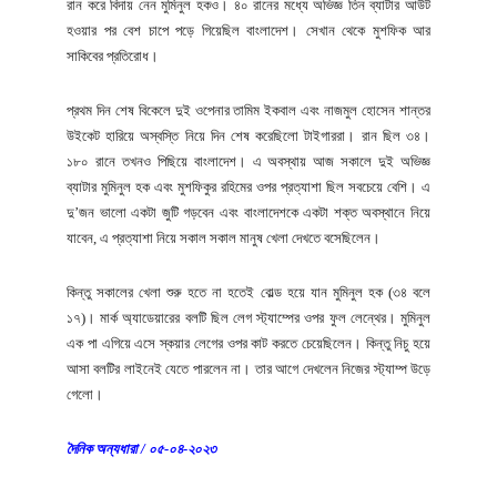
রান করে বিদায় নেন মুমিনুল হকও। ৪০ রানের মধ্যে অভিজ্ঞ তিন ব্যাটার আউট
হওয়ার পর বেশ চাপে পড়ে গিয়েছিল বাংলাদেশ। সেখান থেকে মুশফিক আর
সাকিবের প্রতিরোধ।
প্রথম দিন শেষ বিকেলে দুই ওপেনার তামিম ইকবাল এবং নাজমুল হোসেন শান্তর
উইকেট হারিয়ে অস্বস্তি নিয়ে দিন শেষ করেছিলো টাইগাররা। রান ছিল ৩৪।
১৮০ রানে তখনও পিছিয়ে বাংলাদেশ। এ অবস্থায় আজ সকালে দুই অভিজ্ঞ
ব্যাটার মুমিনুল হক এবং মুশফিকুর রহিমের ওপর প্রত্যাশা ছিল সবচেয়ে বেশি। এ
দু’জন ভালো একটা জুটি গড়বেন এবং বাংলাদেশকে একটা শক্ত অবস্থানে নিয়ে
যাবেন, এ প্রত্যাশা নিয়ে সকাল সকাল মানুষ খেলা দেখতে বসেছিলেন।
কিন্তু সকালের খেলা শুরু হতে না হতেই বোল্ড হয়ে যান মুমিনুল হক (৩৪ বলে
১৭)। মার্ক অ্যাডেয়ারের বলটি ছিল লেগ স্ট্যাম্পের ওপর ফুল লেন্থের। মুমিনুল
এক পা এগিয়ে এসে স্কয়ার লেগের ওপর কাট করতে চেয়েছিলেন। কিন্তু নিচু হয়ে
আসা বলটির লাইনেই যেতে পারলেন না। তার আগে দেখলেন নিজের স্ট্যাম্প উড়ে
গেলো।
দৈনিক অন্যধারা / ০৫-০৪-২০২৩