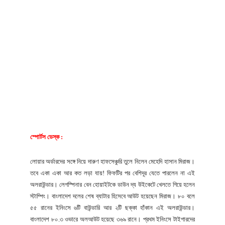
স্পোর্টস ডেস্ক :
লোয়ার অর্ডারদের সঙ্গে নিয়ে দারুণ হাফসেঞ্চুরি তুলে নিলেন মেহেদি হাসান মিরাজ।
তবে একা একা আর কত লড়া যায়! ফিফটির পর বেশিদূর যেতে পারলেন না এই
অলরাউন্ডার। লেগস্পিনার বেন হোয়াইটকে ডাউন দ্য উইকেটে খেলতে গিয়ে হলেন
স্টাম্পিং। বাংলাদেশ দলের শেষ ব্যাটার হিসেবে আউট হয়েছেন মিরাজ। ৮০ বলে
৫৫ রানের ইনিংসে ৬টি বাউন্ডারি আর ২টি ছক্কা হাঁকান এই অলরাউন্ডার।
বাংলাদেশ ৮০.৩ ওভারে অলআউট হয়েছে ৩৬৯ রানে। প্রথম ইনিংসে টাইগারদের