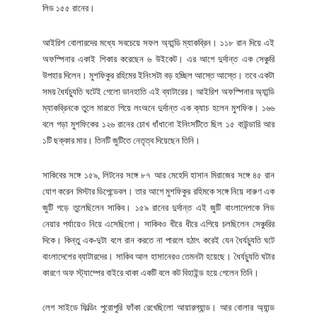
লিড ১৫৫ রানের।
আইরিশ বোলারদের মধ্যে সবচেয়ে সফল অ্যান্ডি ম্যাকব্রিন। ১১৮ রান দিয়ে এই
অফস্পিনার একাই শিকার করেছেন ৬ উইকেট। এর আগে দুর্দান্ত এক সেঞ্চুরি
উপহার দিলেন। মুশফিকুর রহিমের ইনিংসটা বড় হচ্ছিল আস্তে আস্তে। তবে একটা
সময় ধৈর্যচ্যুতি ঘটেই গেলো ডানহাতি এই ব্যাটারের। আইরিশ অফস্পিনার অ্যান্ডি
ম্যাকব্রিনকে তুলে মারতে গিয়ে লংঅনে দুর্দান্ত এক ক্যাচ হলেন মুশফিক। ১৬৬
বলে গড়া মুশফিকের ১২৬ রানের চোখ ধাঁধানো ইনিংসটিতে ছিল ১৫ বাউন্ডারি আর
১টি ছক্কার মার। তিনটি জুটিতে নেতৃত্ব দিয়েছেন তিনি।
সাকিবের সঙ্গে ১৫৯, লিটনের সঙ্গে ৮৭ আর মেহেদি হাসান মিরাজের সঙ্গে ৪৫ রান
যোগ করেন মিস্টার ডিপেন্ডেবল। তার আগে মুশফিকুর রহিমকে সঙ্গে নিয়ে দারুণ এক
জুটি গড়ে তুলেছিলেন সাকিব। ১৫৯ রানের দুর্দান্ত এই জুটি বাংলাদেশকে লিড
নেয়ার পর্যায়েও নিয়ে এসেছিলো। সাকিবও ধীরে ধীরে এগিয়ে চলছিলেন সেঞ্চুরির
দিকে। কিন্তু এক-দুটা বলে রান করতে না পারলে হঠাৎ করেই যেন ধৈর্যচ্যুতি ঘটে
বাংলাদেশের ব্যাটারদের। সাকিব আল হাসানেরও তেমনটা হয়েছে। ধৈর্যচ্যুতি ঘটার
কারণে অফ স্ট্যাম্পের বাইরে থাকা একটি বলে কট বিহাইন্ড হয়ে গেলেন তিনি।
লেগ সাইডে ফিল্ডিং পুরোপুরি ফাঁকা রেখেছিলো আয়ারল্যান্ড। আর বোলার অ্যান্ড