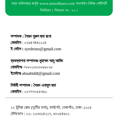
তথ্য অধিদপ্তর কর্তৃক www.onnodhara.com অনলাইন নিউজ পোর্টালটি
নিবন্ধিত। নিবন্ধন নং– ৮২।
সম্পাদক : সৈয়দ নুরুল হুদা রনো
মোবাইল
: ০১৯৪৭৪৪১১১৪
ই মেইল :
syedrono@gmail.com
ব্যবস্থাপনা সম্পাদকঃ মুহাম্মদ আবু আবিদ
মোবাইলঃ
+৮৮০১৩০৩২৯৬০২৮
ইমেইলঃ
abuabiddt@gmail.com
নির্বাহী সম্পাদক : সৈয়দ এনামুল হুদা
মোবাইল
: ০১৭৭৭০৫৫৩৯১
২২ ইন্দিরা রোড (তৃতীয় তলা), ফার্মগেট, তেজগাঁও, ঢাকা -১২১৫
টেলিফোন : ০২- ২২৩৩১৪২১৭, ৫৮১৫৪৬০১