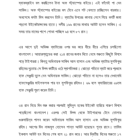
ম্যাকব্রাইন বল করছিলেন টানা অফ স্ট্যাম্পের বাইরে। এই ফাঁদেই পা দেন
সাকিব। অফ স্ট্যাম্পের বাইরের বল টেনে এনে শট খেলতে চাচ্ছিলেন বারবার।
অবশেষে বলটা মিস করলেন তিনি। ব্যাটের উপরের কানায় লেগে গিয়ে বলটি জমা
পড়লো উইকেটরক্ষকের হাতে। দলীয় ১৯৯ রানের মাথায় আউট হলেন সাকিব। এ
সময় তার নামের পাশে শোভা পাচ্ছিল ৯৪ বলে ৮৭ রান।
এর আগে দুই অভিজ্ঞ ব্যাটারের ওপর ভর করে ধীরে ধীরে এগিয়ে চলছিলো
বাংলাদেশ। আয়ারল্যান্ডের করা ২১৪ রানের জবাব দিতে নেমে শুরুতে কিছুটা বিপদে
পড়ে টাইগাররা। কিন্তু অধিনায়ক সাকিব আল হাসান এবং অভিজ্ঞ ব্যাটার মুশফিকুর
রহিমের দৃঢ়তায় সে বিপদ কাটিয়ে ওঠে স্বাগতিকরা। ঝোড়ো গতিতে ব্যাট করে প্রথমে
হাফ সেঞ্চুরি তুলে নেন অধিনায়ক সাকিব। ঝোড়ো গতিতে না হলেও তার দেখাদেখি
হাফসেঞ্চুরির মাইলফলক পার হন মুশফিকুর রহিমও। ৬৯ বলে ক্যারিয়ারের ২৬তম
হাফ সেঞ্চুরি পূরণ করেন তিনি।
৩৪ রান নিয়ে দিন শুরু করার পরপরই মুমিনুল হকের উইকেট হারিয়ে দারুণ বিপদে
পড়েছিলো বাংলাদেশ। এরপর সেই বিপদ থেকে টাইগারদের টেনে তোলার
গুরুদায়িত্ব পালন করেন অধিনায়ক সাকিব আল হাসান এবং অভিজ্ঞ মুশফিকুর
রহিম। আগের দিন নাজমুল হোসেন শান্ত আউট হয়েছেন শূন্য রানে। তামিম
ইকবাল আউট হন দিনের শেষ বলে ২১ রান করে। আর দ্বিতীয় দিনের শুরুতে ১৭