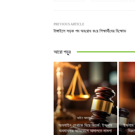
PREVIOUS ARTICLE
টাঙ্গাইলে সড়ক পদ অব‌রোধ ক‌রে শিক্ষার্থী‌দের বি‌ক্ষোভ
আরো পড়ুুর
আইন আদালত
অনলাইন লেখাকে ঘিরে বিতর্ক: ইসলাম
ইসলাম 
অবমাননার অভিযোগে আদালতে মামলা
বিরু