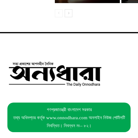
গণপ্রজাতন্ত্রী বাংলাদেশ সরকার
তথ্য অধিদপ্তর কর্তৃক www.onnodhara.com অনলাইন নিউজ পোর্টালটি
নিবন্ধিত। নিবন্ধন নং– ৮২।