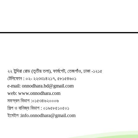
২২ ইন্দিরা রোড (তৃতীয় তলা), ফার্মগেট, তেজগাঁও, ঢাকা -১২১৫
টেলিফোন : ০২- ২২৩৩১৪২১৭, ৫৮১৫৪৬০১
e-mail: onnodhara.bd@gmail.com
web: www.onnodhara.com
মফস্বল বিভাগ :০১৫৩৪৬২০০০৬
শিল্প ও বানিজ্য বিভাগ : ০১৯৫৮৫১০৫০১
ইমেইল :info.onnodhara@gmail.com