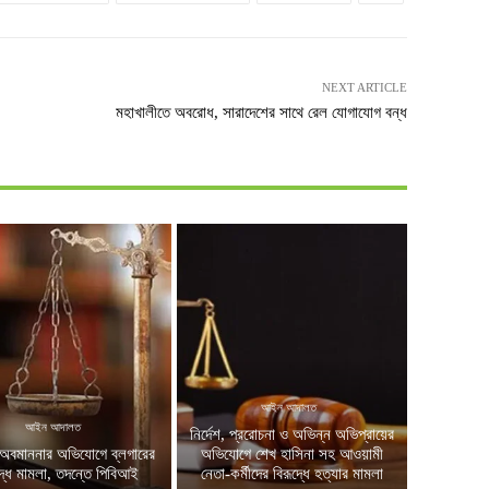
NEXT ARTICLE
মহাখালীতে অবরোধ, সারাদেশের সাথে রেল যোগাযোগ বন্ধ
আইন আদালত
আইন আদালত
নির্দেশ, প্ররোচনা ও অভিন্ন অভিপ্রায়ের
অবমাননার অভিযোগে ব্লগারের
অভিযোগে শেখ হাসিনা সহ আওয়ামী
দ্ধে মামলা, তদন্তে পিবিআই
নেতা-কর্মীদের বিরূদ্ধে হত্যার মামলা