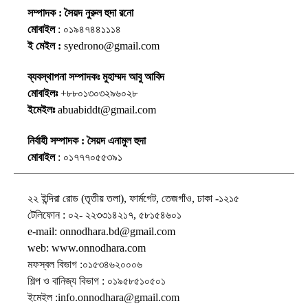
সম্পাদক : সৈয়দ নুরুল হুদা রনো
মোবাইল
: ০১৯৪৭৪৪১১১৪
ই মেইল :
syedrono@gmail.com
ব্যবস্থাপনা সম্পাদকঃ মুহাম্মদ আবু আবিদ
মোবাইলঃ
+৮৮০১৩০৩২৯৬০২৮
ইমেইলঃ
abuabiddt@gmail.com
নির্বাহী সম্পাদক : সৈয়দ এনামুল হুদা
মোবাইল
: ০১৭৭৭০৫৫৩৯১
২২ ইন্দিরা রোড (তৃতীয় তলা), ফার্মগেট, তেজগাঁও, ঢাকা -১২১৫
টেলিফোন : ০২- ২২৩৩১৪২১৭, ৫৮১৫৪৬০১
e-mail: onnodhara.bd@gmail.com
web: www.onnodhara.com
মফস্বল বিভাগ :০১৫৩৪৬২০০০৬
শিল্প ও বানিজ্য বিভাগ : ০১৯৫৮৫১০৫০১
ইমেইল :info.onnodhara@gmail.com