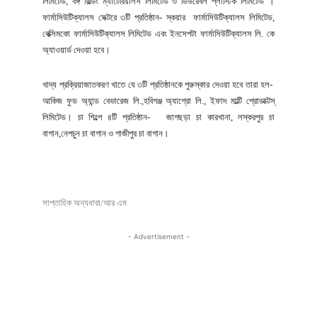
লিমিটেড, বঙ্গ বিল্ডিং ম্যাটেরিয়ালস লিমিটেড ও ডিউরেবল প্লাস্টিক লিমিটেড ।
ফার্মাসিউটিক্যালস সেক্টরে ৩টি প্রতিষ্ঠান- স্কয়ার ফার্মাসিউটিক্যালস লিমিটেড,
বেক্সিমকো ফার্মাসিউটিক্যালস লিমিটেড এবং ইনসেপটা ফার্মাসিউটিক্যালস লি. কে
অ্যাওয়ার্ড দেওয়া হবে।
খাদ্য প্রক্রিয়াজাতকরণ খাতে যে ৩টি প্রতিষ্ঠানকে পুরুস্কার দেওয়া হবে তারা হল-
আকিজ ফুড অ্যান্ড বেভারেজ লি.,হবিগঞ্জ অ্যাগ্রো লি., ইফাদ মাল্টি প্রোডাক্টস্
লিমিটেড। চা শিল্পে ৪টি প্রতিষ্ঠান- জাগছড়া চা কারখানা, লস্করপুর চা
বাগান,নেপচুন চা বাগান ও গাজীপুর চা বাগান।
সাপ্তাহিক অন্যধারা/আর এম
- Advertisement -