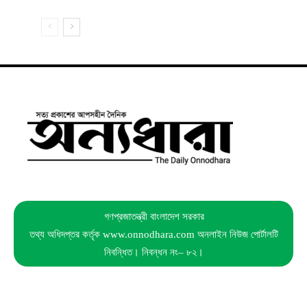
গণপ্রজাতন্ত্রী বাংলাদেশ সরকার
তথ্য অধিদপ্তর কর্তৃক www.onnodhara.com অনলাইন নিউজ পোর্টালটি
নিবন্ধিত। নিবন্ধন নং– ৮২।