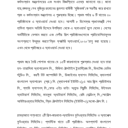
কর্মসংস্থান মন্ত্রণালয়ের এক সংবাদ বিজ্ঞপ্তিতে এতথ্য জানানো হয়। জানা
যায়,বঙ্গবন্ধু শেখ মুজিবুর রহমানের জন্মশত বার্ষিকী ‘মুজিববর্ষ’কে স্মরণীয় করে রাখতে
শ্রম ও কর্মসংস্থান মন্ত্রণালয় এ পুরুষ্কার দিচ্ছে। প্রথম পর্যায় ৬ টি খাতের ৩০
প্রতিষ্ঠানকে এ অ্যাওয়ার্ড দেওয়া হবে। আগামী ৮ ডিসেম্বর প্রধানমন্ত্রী শেখ
হাসিনা প্রধান অতিথি হিসেবে উপস্থিত থেকে এ অ্যাওয়ার্ড তুলে দেবেন। দেশের
অর্থনীতিকে বেগবান করতে এবং দেশীয় শিল্প প্রতিষ্ঠানগুলোকে প্রতিযোগিতামূলক
অংশগ্রহণে উদ্বুদ্ধ করতে‘গ্রিন ফ্যাক্টরি অ্যাওয়ার্ড,২০২০’চালু করা হয়েছে।
এখন থেকে প্রতিবছর এ অ্যাওয়ার্ড দেওয়া হবে।
প্রথম বছর তৈরি পোশাক খাতের যে ১৫টি কারখানাকে পুরুস্কার দেওয়া হবে তারা
হল- তারাসিমা অ্যাপারেলস লি., মিথিলা টেক্সটাইল ইন্ডাস্ট্রিজ লি., ভিনটেজ ডেনিম
স্টুডিও লি., করণী নিট কম্পোজিট লি., ডিজাইনার ফ্যাশন লিমিটেড, ক্যানপার্ক
বাংলাদেশ অ্যাপারেল (প্রা.) লি. (ক্যানপার্ক ইউনিট-২),এ আর জিন্স প্রডিউসার
লি., প্লামি ফ্যাশনস্ লি.,ফোর এইচ ডাইং অ্যান্ড প্রিন্টিং লিমিটেড, উইসডম
অ্যাটায়ার্স লিমিটেড, মাহমুদা অ্যাটায়ার্স লিমিটেড, রেমি হোল্ডিংস্ লি.,স্মোটেক্স
আউটারওয়্যার লিমিটেড, গ্রিন টেক্সটাইল লিমিটেড (ইউনিট-৩),অকো-টেক্স লি.।
চামড়াজাত পণ্যখাতে ২টি শিল্প-কারখানা-অ্যাডিসন ফুটওয়্যার লিমিটেড ও অ্যাপেক্স
ফুটওয়্যার লিমিটেড। প্লাস্টিক খাতে ৩টি প্রতিষ্ঠান- অলপ্লাস্ট বাংলাদেশ