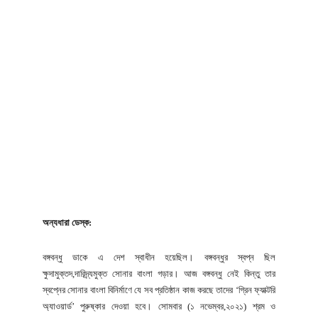
অন্যধারা ডেস্ক:
বঙ্গবন্ধু ডাকে এ দেশ স্বাধীন হয়েছিল। বঙ্গবন্ধুর স্বপ্ন ছিল
ক্ষুদামুক্তদ,দারিদ্র্যমুক্ত সোনার বাংলা গড়ার। আজ বঙ্গবন্ধু নেই কিন্তু তার
স্বপ্নের সোনার বাংলা বিনির্মাণে যে সব প্রতিষ্ঠান কাজ করছে তাদের ‘গ্রিন ফ্যাক্টরি
অ্যাওয়ার্ড’ পুরুষ্কার দেওয়া হবে। সোমবার (১ নভেম্বর,২০২১) শ্রম ও