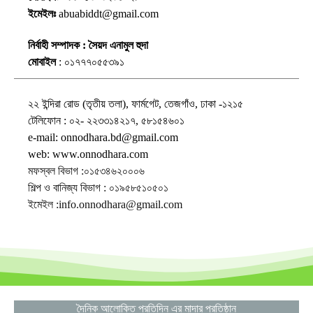
ইমেইলঃ
abuabiddt@gmail.com
নির্বাহী সম্পাদক : সৈয়দ এনামুল হুদা
মোবাইল
: ০১৭৭৭০৫৫৩৯১
২২ ইন্দিরা রোড (তৃতীয় তলা), ফার্মগেট, তেজগাঁও, ঢাকা -১২১৫
টেলিফোন : ০২- ২২৩৩১৪২১৭, ৫৮১৫৪৬০১
e-mail: onnodhara.bd@gmail.com
web: www.onnodhara.com
মফস্বল বিভাগ :০১৫৩৪৬২০০০৬
শিল্প ও বানিজ্য বিভাগ : ০১৯৫৮৫১০৫০১
ইমেইল :info.onnodhara@gmail.com
দৈনিক আলোকিত প্রতিদিন এর মাদার প্রতিষ্ঠান