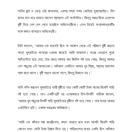
সানির জন্ম ও বেড়ে ওঠা কানাডায়, এরপর লম্বা সময় কেটেছে যুক্তরাষ্ট্রে। বিগ
বসের হাত ধরে ভারতে আসেন প্রাক্তন এই পর্নোস্টার। কিন্তু শুরুর দিকে এদেশের
বৃষ্টি নিয়ে বেশ বেগ পেতে হয়েছিল অভিনেত্রীকে। এসব নিয়েই সংবাদমাধ্যমটির
সঙ্গে কথাও বলেছেন অভিনেত্রী।
তিনি বললেন, ‘আমার তো ধারণাই ছিল না আকাশ থেকে এই পরিমাণ বৃষ্টি ঝড়তে
পারে! মুম্বাইয়ে সাগরের একদম কাছেই আমি থাকতাম। ঘরের দেওয়াল পুরো
স্যাঁতসেঁতে হয়ে যেত, তার জেরে আমার কত জিনিস নষ্ট হয়ে গেছে, কিন্তু আমার
বেশ পছন্দের এই আবহাওয়া। বর্ষাকাল এমনিতে আমার খুব প্রিয়, গরমের ভ্যাপসা
গরম কমে আসে। বৃষ্টি পড়লে ভালো লাগে, কিন্তু ভিজতে নয়।’
সানি ফাঁস করলেন মুম্বাইয়ে ভারী বৃষ্টিতে তার কোটি কোটি টাকা দামের বিদেশি গাড়ি
নষ্ট হয়ে গেছে। তাও একটি-দুটি নয় এক্কেবারে তিন-তিনটি! নায়িকা জানান,
‘আমার খুব পছন্দের তিনটি গাড়ি মুম্বাইয়ের বৃষ্টিতে নষ্ট হয়ে গেছে। তার মধ্যে আবার
একইদিনে দুটা। একদম ভয়ঙ্কর অভিজ্ঞতা।
‘আমি তো কাঁদতে শুরু করেছিলাম, কারণ ভারতে বসে যখন আপনি বিদেশি গাড়ি
কেনেন তখন মোটা টাকা ট্যাক্স দিতে হয়। গাড়িগুলোর মধ্যে একটা ছিল আটজন