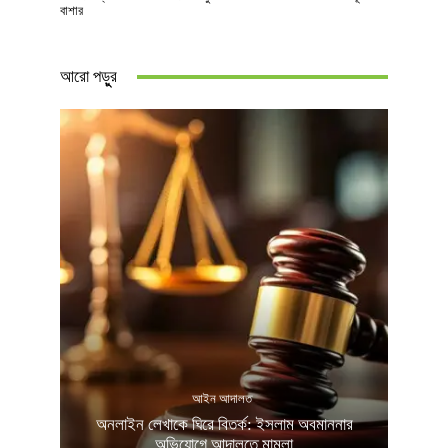
বাশার
আরো পড়ুুর
আইন আদালত
অনলাইন লেখাকে ঘিরে বিতর্ক: ইসলাম অবমাননার
অভিযোগে আদালতে মামলা