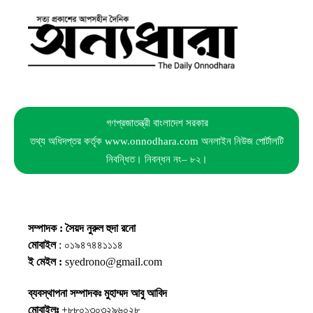
গণপ্রজাতন্ত্রী বাংলাদেশ সরকার
তথ্য অধিদপ্তর কর্তৃক www.onnodhara.com অনলাইন নিউজ পোর্টালটি
নিবন্ধিত। নিবন্ধন নং– ৮২।
সম্পাদক : সৈয়দ নুরুল হুদা রনো
মোবাইল
: ০১৯৪৭৪৪১১১৪
ই মেইল :
syedrono@gmail.com
ব্যবস্থাপনা সম্পাদকঃ মুহাম্মদ আবু আবিদ
মোবাইলঃ
+৮৮০১৩০৩২৯৬০২৮