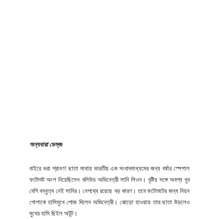
অন্যধারা ডেস্ক:
বাইরে ভরা শ্রাবণ! ছাতা মাথায় ভারতীয় এক সংবাদমাধ্যমের জন্য বর্ষার স্পেশাল
ফটোশুট অংশ নিয়েছিলেন বলিউড অভিনেত্রী সানি লিওন। বৃষ্টির সঙ্গে অবশ্য খুব
বেশি বন্ধুত্ব নেই সানির। নেপথ্যে রয়েছে বড় কারণ। তবে ফটোশুটের জন্য নিয়ন
পোশাকে হাসিমুখে পোজ দিলেন অভিনেত্রী। ঝোড়ো হাওয়ায় তার ছাতা উড়লেও
মুখের হাসি ছিইল অটুট।