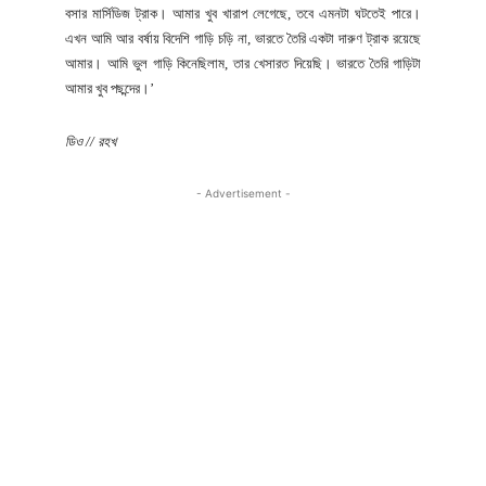
বসার মার্সিডিজ ট্রাক। আমার খুব খারাপ লেগেছে, তবে এমনটা ঘটতেই পারে।
এখন আমি আর বর্ষায় বিদেশি গাড়ি চড়ি না, ভারতে তৈরি একটা দারুণ ট্রাক রয়েছে
আমার। আমি ভুল গাড়ি কিনেছিলাম, তার খেসারত দিয়েছি। ভারতে তৈরি গাড়িটা
আমার খুব পছন্দের।’
ডিও // রহখ
- Advertisement -