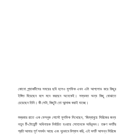
কোনো প্র্যাকটিসের সময়ের ছবি হলেও মুশফিক এখন এটা আপলোড করে কিছুর
ইঙ্গিত দিয়েছেন বলে মনে করছেন অনেকেই। সম্ভবত অন্য কিছু বোঝাতে
চেয়েছেন তিনি। কী সেটা, কিছুটা তো আন্দাজ করাই যাচ্ছে।
শুক্রবার রাতে এক ফেসবুক পোস্টে মুশফিক লিখেছেন, ‘জিম্বাবুয়ে সিরিজের জন্য
নতুন টি-টোয়েন্টি অধিনায়ক নির্বাচিত হওয়ায় সোহানকে অভিনন্দন। তরুণ দলটির
প্রতি আমার পূর্ণ সমর্থন আছে এবং দৃঢ়ভাবে বিশ্বাস করি, এই দলটি আসন্ন সিরিজে