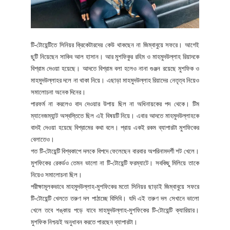
টি-টোয়েন্টিতে সিনিয়র ক্রিকেটারদের কেউ থাকছেন না জিম্বাবুয়ে সফরে। আগেই
ছুটি নিয়েছেন সাকিব আল হাসান। আর মুশফিকুর রহিম ও মাহমুদউল্লাহ রিয়াদকে
বিশ্রাম দেওয়া হয়েছে। আদতে বিশ্রাম বলা হলেও নানা গুঞ্জন রয়েছে মুশফিক ও
মাহমুদউল্লাহর দলে না থাকা নিয়ে। এছাড়া মাহমুদউল্লাহ রিয়াদের নেতৃত্ব নিয়েও
সমালোচনা অনেক দিনের।
পারফর্ম না করলেও বাদ দেওয়ার উপায় ছিল না অধিনায়কের পদ থেকে। টিম
ম্যানেজম্যান্ট অস্বস্তিতে ছিল এই বিষয়টি নিয়ে। এবার আদতে মাহমুদউল্লাহকে
বাদই দেওয়া হয়েছে বিশ্রামের কথা বলে। প্রায় একই রকম ব্যাপারটা মুশফিকের
বেলাতেও।
গত টি-টোয়েন্টি বিশ্বকাপে দলকে বিপদে ফেলেছেন বারবার অপরিনামদর্শী শট খেলে।
মুশফিকের রেকর্ডও তেমন ভালো না টি-টোয়েন্টি ফরম্যাটে। সবকিছু মিলিয়ে তাকে
নিয়েও সমালোচনা ছিল।
পরীক্ষামূলকভাবে মাহমুদউল্লাহ-মুশফিকের মতো সিনিয়র ছাড়াই জিম্বাবুয়ে সফরে
টি-টোয়েন্টি খেলতে তরুণ দল পাঠাচ্ছে বিসিবি। যদি এই তরুণ দল সেখানে ভালো
খেলে তবে শঙ্কায় পড়ে যাবে মাহমুদউল্লাহ-মুশফিকের টি-টোয়েন্টি ক্যারিয়ার।
মুশফিক নিশ্চয়ই অনুধাবন করতে পারছেন ব্যাপারটা।