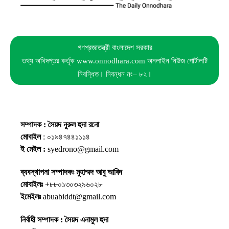
গণপ্রজাতন্ত্রী বাংলাদেশ সরকার
তথ্য অধিদপ্তর কর্তৃক www.onnodhara.com অনলাইন নিউজ পোর্টালটি
নিবন্ধিত। নিবন্ধন নং– ৮২।
সম্পাদক : সৈয়দ নুরুল হুদা রনো
মোবাইল
: ০১৯৪৭৪৪১১১৪
ই মেইল :
syedrono@gmail.com
ব্যবস্থাপনা সম্পাদকঃ মুহাম্মদ আবু আবিদ
মোবাইলঃ
+৮৮০১৩০৩২৯৬০২৮
ইমেইলঃ
abuabiddt@gmail.com
নির্বাহী সম্পাদক : সৈয়দ এনামুল হুদা