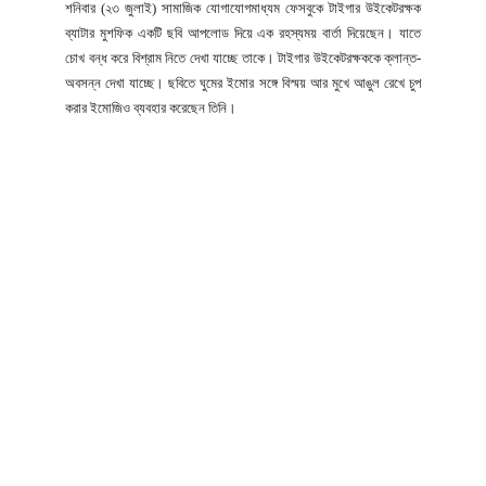
শনিবার (২৩ জুলাই) সামাজিক যোগাযোগমাধ্যম ফেসবুকে টাইগার উইকেটরক্ষক
ব্যাটার মুশফিক একটি ছবি আপলোড দিয়ে এক রহস্যময় বার্তা দিয়েছেন। যাতে
চোখ বন্ধ করে বিশ্রাম নিতে দেখা যাচ্ছে তাকে। টাইগার উইকেটরক্ষককে ক্লান্ত-
অবসন্ন দেখা যাচ্ছে। ছবিতে ঘুমের ইমোর সঙ্গে বিস্ময় আর মুখে আঙুল রেখে চুপ
করার ইমোজিও ব্যবহার করেছেন তিনি।