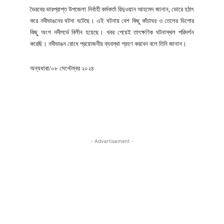
ভৈরবের ভারপ্রাপ্ত উপজেলা নির্বাহী কর্মকর্তা রিদুওয়ান আহমেদ জানান, ভোরে হঠাৎ
করে নদীভাঙনের ঘটনা ঘটেছে। এই ঘটনায় বেশ কিছু কাঁচাঘর ও তেলের ডিপোর
কিছু অংশ নদীগর্ভে বিলীন হয়েছে। খবর পেয়েই তাৎক্ষণিক ঘটনাস্থল পরিদর্শন
করেছি। নদীভাঙন রোধে প্রয়োজনীয় ব্যবস্থা গ্রহণ করবেন বলে তিনি জানান।
অন্যধারা/০৮ সেপ্টেম্বর ২০২৪
- Advertisement -