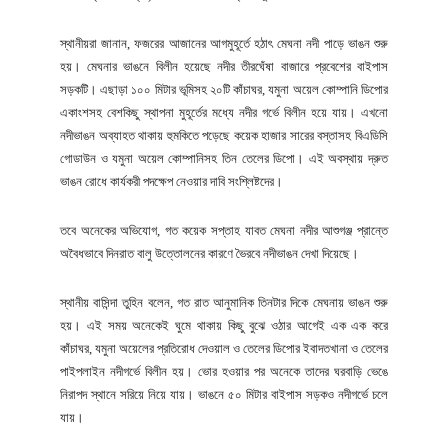
স্থানীয়রা জানান, ফজরের আজানের আগমুহূর্তে হঠাৎ মেঘনা নদী পাড়ে ভাঙন শুরু
হয়। মেঘনার ভাঙনে বিলীন হয়েছে নদীর তীরঘেঁষা বাজারে প্রবেশের বাইপাস
সড়কটি। এছাড়া ১০০ মিটার ভূমিসহ ২০টি কাঁচাঘর, যমুনা অয়েল কোম্পানি ডিপোর
একাংশসহ বেশকিছু স্থাপনা মুহূর্তের মধ্যে নদীর গর্ভে বিলীন হয়ে যায়। এখনো
নদীভাঙন অব্যাহত থাকায় হুমকিতে পড়েছে কয়েক হাজার সারের বস্তাসহ বিএডিসি
গোডাউন ও যমুনা অয়েল কোম্পানিসহ তিন তেলের ডিপো। এই অবস্থায় দ্রুত
ভাঙন রোধে কার্যকরী পদক্ষেপ নেওয়ার দাবি সংশ্লিষ্টদের।
তবে অনেকের অভিযোগ, গত কয়েক সপ্তাহ যাবত মেঘনা নদীর আশুগঞ্জ প্রান্তে
অবৈধভাবে দিনরাত বালু উত্তোলনের কারণে ভৈরবে নদীভাঙন দেখা দিয়েছে।
স্থানীয় বাসিন্দা তুহিন বলেন, গত রাত আনুমানিক তিনটার দিকে মেঘনায় ভাঙন শুরু
হয়। এই সময় অনেকেই ঘুমে থাকায় কিছু বুঝে ওঠার আগেই এক এক করে
কাঁচাঘর, যমুনা অয়েলের প্রতিরোধ দেওয়াল ও তেলের ডিপোর ইবাদতখানা ও তেলের
পাইপলাইন নদীগর্ভে বিলীন হয়। ভোর হওয়ার পর অনেকে তাদের ঘরবাড়ি ভেঙে
নিরাপদ স্থানে সরিয়ে নিয়ে যায়। ভাঙনে ৫০ মিটার বাইপাস সড়কও নদীগর্ভে চলে
যায়।