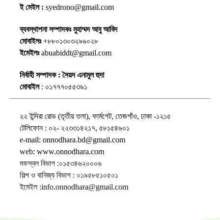
ই মেইল :
syedrono@gmail.com
ব্যবস্থাপনা সম্পাদকঃ মুহাম্মদ আবু আবিদ
মোবাইলঃ
+৮৮০১৩০৩২৯৬০২৮
ইমেইলঃ
abuabiddt@gmail.com
নির্বাহী সম্পাদক : সৈয়দ এনামুল হুদা
মোবাইল
: ০১৭৭৭০৫৫৩৯১
২২ ইন্দিরা রোড (তৃতীয় তলা), ফার্মগেট, তেজগাঁও, ঢাকা -১২১৫
টেলিফোন : ০২- ২২৩৩১৪২১৭, ৫৮১৫৪৬০১
e-mail: onnodhara.bd@gmail.com
web: www.onnodhara.com
মফস্বল বিভাগ :০১৫৩৪৬২০০০৬
শিল্প ও বানিজ্য বিভাগ : ০১৯৫৮৫১০৫০১
ইমেইল :info.onnodhara@gmail.com