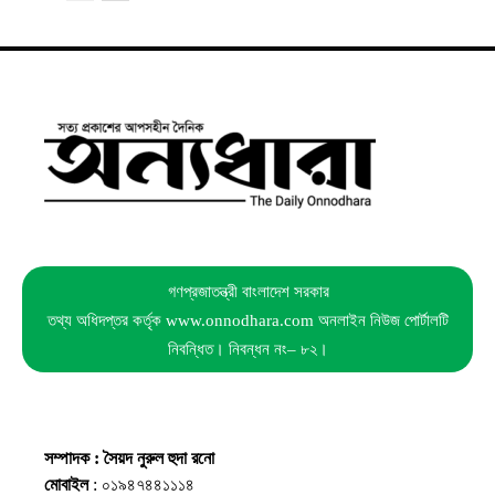
গণপ্রজাতন্ত্রী বাংলাদেশ সরকার
তথ্য অধিদপ্তর কর্তৃক www.onnodhara.com অনলাইন নিউজ পোর্টালটি
নিবন্ধিত। নিবন্ধন নং– ৮২।
সম্পাদক : সৈয়দ নুরুল হুদা রনো
মোবাইল
: ০১৯৪৭৪৪১১১৪