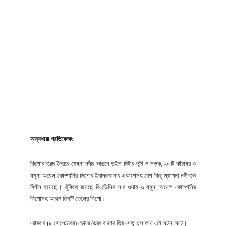
অন্যধারা প্রতিবেদক:
কিশোরগঞ্জের ভৈরবে মেঘনা নদীর ভাঙনে দুইশ মিটার ভূমি ও সড়ক, ২০টি কাঁচাঘর ও
যমুনা অয়েল কোম্পানির ডিপোর ইবাদতখানার একাংশসহ বেশ কিছু স্থাপনা নদীগর্ভে
বিলীন হয়েছে। ঝুঁকিতে রয়েছে বিএডিসির সার গুদাম ও যমুনা অয়েল কোম্পানির
ডিপোসহ আরও তিনটি তেলের ডিপো।
রোববার (৮ সেপ্টেম্বর) ভোরে ভৈরব বাজার ত্রি সেতু এলাকায় এই ঘটনা ঘটে।