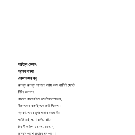
সাহিত্য ডেস্ক:
শ্রাবণ সন্ধ্যা
মোজাফফর বাবু
রুমঝুম রুমঝুম আষাঢ়ে বর্ষায় কদম কামিনী ফোটে
দিঘির জলসায়,
কাতলা কালাবাউশ করে উথালপাথাল,
বীজ তলায় রুয়াই ভরে জমি জিরাত ।
শ্রাবণ মেঘের মুখর ধারায় বাদল দিন
আজি এই ক্ষণে বাগিচা রঙিন
বিবাগী আঙ্গিনায় সেতারের তান,
রুমঝুম পরশে জুড়াবে মন প্রাণ।