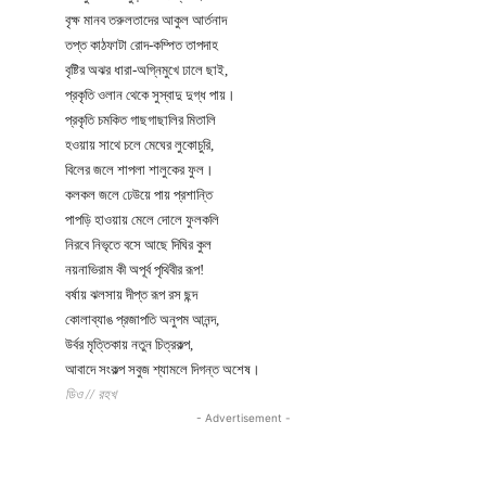
বৃক্ষ মানব তরুলতাদের আকুল আর্তনাদ
তপ্ত কাঠফাটা রোদ-কম্পিত তাপদাহ
বৃষ্টির অঝর ধারা-অগ্নিমুখে ঢালে ছাই,
প্রকৃতি ওলান থেকে সুস্বাদু দুগ্ধ পায়।
প্রকৃতি চমকিত গাছগাছালির মিতালি
হওয়ায় সাথে চলে মেঘের লুকোচুরি,
বিলের জলে শাপলা শালুকের ফুল।
কলকল জলে ঢেউয়ে পায় প্রশান্তি
পাপড়ি হাওয়ায় মেলে দোলে ফুলকলি
নিরবে নিভৃতে বসে আছে দিঘির কুল
নয়নাভিরাম কী অপূর্ব পৃথিবীর রূপ!
বর্ষায় ঝলসায় দীপ্ত রূপ রস ছন্দ
কোলাব্যাঙ প্রজাপতি অনুপম আনন্দ,
উর্বর মৃত্তিকায় নতুন চিত্রকল্প,
আবাদে সংকল্প সবুজ শ্যামলে দিগন্ত অশেষ।
ডিও // রহখ
- Advertisement -