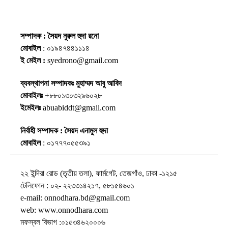
সম্পাদক : সৈয়দ নুরুল হুদা রনো
মোবাইল
: ০১৯৪৭৪৪১১১৪
ই মেইল :
syedrono@gmail.com
ব্যবস্থাপনা সম্পাদকঃ মুহাম্মদ আবু আবিদ
মোবাইলঃ
+৮৮০১৩০৩২৯৬০২৮
ইমেইলঃ
abuabiddt@gmail.com
নির্বাহী সম্পাদক : সৈয়দ এনামুল হুদা
মোবাইল
: ০১৭৭৭০৫৫৩৯১
২২ ইন্দিরা রোড (তৃতীয় তলা), ফার্মগেট, তেজগাঁও, ঢাকা -১২১৫
টেলিফোন : ০২- ২২৩৩১৪২১৭, ৫৮১৫৪৬০১
e-mail: onnodhara.bd@gmail.com
web: www.onnodhara.com
মফস্বল বিভাগ :০১৫৩৪৬২০০০৬