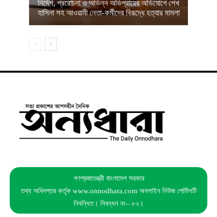
নির্দেশ, প্ররোচনা ও অভিন্ন অভিপ্রায়ের অভিযোগে শেখ
হাসিনা সহ আওয়ামী নেতা-কর্মীদের বিরূদ্ধে হত্যার মামলা
গণপ্রজাতন্ত্রী বাংলাদেশ সরকার
তথ্য অধিদপ্তর কর্তৃক www.onnodhara.com অনলাইন নিউজ পোর্টালটি
নিবন্ধিত। নিবন্ধন নং– ৮২।