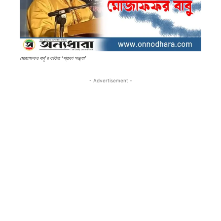
মোজাফফর বাবু’র কবিতা ‘শ্রাবণ সন্ধ্যা’
- Advertisement -