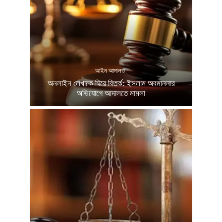
আইন আদালত
অনলাইন লেখাকে ঘিরে বিতর্ক: ইসলাম অবমাননার
অভিযোগে আদালতে মামলা