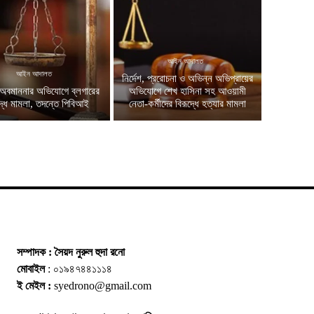
আইন আদালত
আইন আদালত
নির্দেশ, প্ররোচনা ও অভিন্ন অভিপ্রায়ের
অবমাননার অভিযোগে ব্লগারের
অভিযোগে শেখ হাসিনা সহ আওয়ামী
দ্ধে মামলা, তদন্তে পিবিআই
নেতা-কর্মীদের বিরূদ্ধে হত্যার মামলা
সম্পাদক : সৈয়দ নুরুল হুদা রনো
মোবাইল
: ০১৯৪৭৪৪১১১৪
ই মেইল :
syedrono@gmail.com