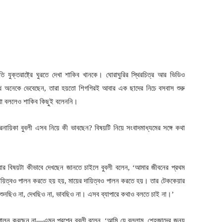
রতি যুক্তরাষ্ট্রে ঘুরতে দেখা শাকিব খানকে। ঘোরাঘুরির স্থিরচিত্র আর ভিডিও
 অনেকে ভেবেছেন, তারা হয়তো শিগগিরই আবার এক ছাদের নিচে বসবাস শুরু
কথা বললেও শাকিব কিছুই বলেননি।
রনায়িকা বুবলী এসব নিয়ে কী ভাবছেন? বিষয়টি নিয়ে সংবাদমাধ্যমের সঙ্গে কথা
ার বিষয়টা কীভাবে দেখছেন জানতে চাইলে বুবলী বলেন, ‘আমার জীবনের প্রথম
দায়িত্বও পালন করতে হয় হয়, মায়ের দায়িত্বও পালন করতে হয়। তার টেককেয়ার
ুনছিও না, দেখছিও না, ভাবছিও না। এসব ব্যাপারে কথাও বলতে চাই না।’
ব পালন করছেন না—এমন প্রশ্নে বুবলী বলেন, ‘আমি যে বললাম, শেহজাদের জন্য