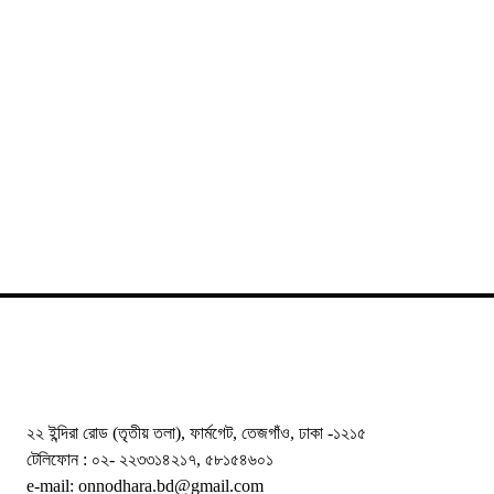
২২ ইন্দিরা রোড (তৃতীয় তলা), ফার্মগেট, তেজগাঁও, ঢাকা -১২১৫
টেলিফোন : ০২- ২২৩৩১৪২১৭, ৫৮১৫৪৬০১
e-mail: onnodhara.bd@gmail.com