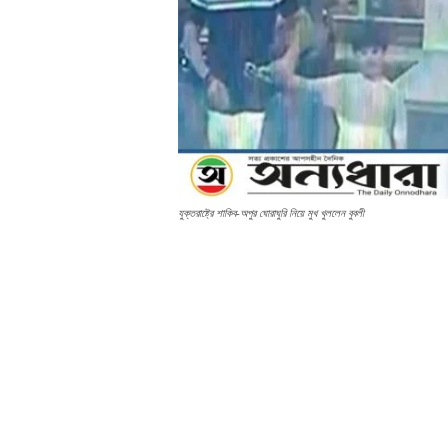
যুক্তরাষ্ট্রে শাকিব-অপুর ঘোরাঘুরি নিয়ে মুখ খুললেন বুবলী