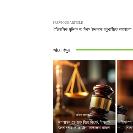
PREVIOUS ARTICLE
ঐতিহাসিক মুজিবনগর দিবস উপলক্ষে মধুখালীতে আলোচনা
আরো পড়ুুর
আইন আদালত
অনলাইন লেখাকে ঘিরে বিতর্ক: ইসলাম
ইসলাম 
অবমাননার অভিযোগে আদালতে মামলা
বিরু