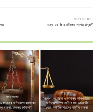
NEXT ARTICLE
 সভা
অন্যায়ের বিচার চাইলেন গোলাম রাব্বানী
আইন আদালত
আইন আদালত
নির্দেশ, প্ররোচনা ও অভিন্ন অভিপ্রায়ের
অবমাননার অভিযোগে ব্লগারের
অভিযোগে শেখ হাসিনা সহ আওয়ামী
দ্ধে মামলা, তদন্তে পিবিআই
নেতা-কর্মীদের বিরূদ্ধে হত্যার মামলা