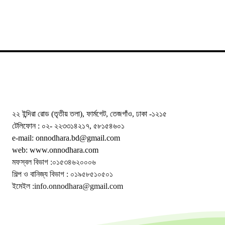
২২ ইন্দিরা রোড (তৃতীয় তলা), ফার্মগেট, তেজগাঁও, ঢাকা -১২১৫
টেলিফোন : ০২- ২২৩৩১৪২১৭, ৫৮১৫৪৬০১
e-mail: onnodhara.bd@gmail.com
web: www.onnodhara.com
মফস্বল বিভাগ :০১৫৩৪৬২০০০৬
শিল্প ও বানিজ্য বিভাগ : ০১৯৫৮৫১০৫০১
ইমেইল :info.onnodhara@gmail.com