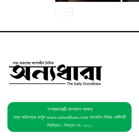
গণপ্রজাতন্ত্রী বাংলাদেশ সরকার
তথ্য অধিদপ্তর কর্তৃক www.onnodhara.com অনলাইন নিউজ পোর্টালটি
নিবন্ধিত। নিবন্ধন নং– ৮২।