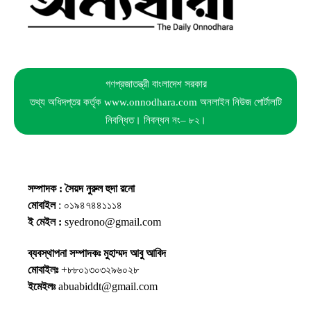
গণপ্রজাতন্ত্রী বাংলাদেশ সরকার
তথ্য অধিদপ্তর কর্তৃক www.onnodhara.com অনলাইন নিউজ পোর্টালটি
নিবন্ধিত। নিবন্ধন নং– ৮২।
সম্পাদক : সৈয়দ নুরুল হুদা রনো
মোবাইল
: ০১৯৪৭৪৪১১১৪
ই মেইল :
syedrono@gmail.com
ব্যবস্থাপনা সম্পাদকঃ মুহাম্মদ আবু আবিদ
মোবাইলঃ
+৮৮০১৩০৩২৯৬০২৮
ইমেইলঃ
abuabiddt@gmail.com