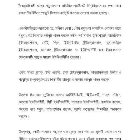
বৈষম্যবিরোধী ছাত্র আন্দোলনের সম্মিলিত প্রাইভেট বিশ্ববিদ্যালয়ের পক্ষ থেকে
রাজধানীর বিভিন্ন পয়েন্টে বিক্ষোভ কর্মসূচি পালনের ঘোষণা দেওয়া হয়েছে।
এক বিজ্ঞপ্তিতে জানানো হয়, শনিবার বেলা ১১টায় বসুন্ধরা আবাসিক এলাকার পাশে
যমুনা গেটে বিক্ষোভ কর্মসূচি পালন করবেন নর্দান, নর্থ সাউথ, ইন্ডিপেন্ডেন্ট, আমেরিকান
ইন্টারন্যাশনাল, স্টেট, গ্রিন, ইউনাইটেড ইন্টারন্যাশনাল, ড্যাফোডিল
ইন্টারন্যাশনাল, মানারাত ইন্টারন্যাশনাল ও ইউনিভার্সিটি অব ইনফরমেশন
টেকনোলজি অ্যান্ড সায়েন্স ইউনিভার্সিটির ছাত্ররা।
একই সময়ে ব্র্যাক, ইস্ট ওয়েস্ট, ঢাকা ইন্টারন্যাশনাল, আহছানউল্লা বিজ্ঞান ও
প্রযুক্তি বিশ্ববিদ্যালয়ের শিক্ষার্থীরা রামপুরা এলাকায় কর্মসূচি পালন করবেন।
উত্তরা বিএনএস সেন্টারের সামনে আইইউবিএটি, বিইউএফটি, শান্তা মরিয়ম,
উত্তরা ইউনিভার্সিটি, সিটি ইউনিভার্সিটি, মানারাত ইউনিভার্সিটি, রাজউক কলেজ,
উত্তরা হাই স্কুল, মাইলস্টোন কলেজ, ট্রাস্ট কলেজের শিক্ষার্থীরা অবস্থান
করবেন।
উল্লেখ্য, কোটা সংস্কার আন্দোলনকে কেন্দ্র করে গত ১৬ জুলাই থেকে দেশের
বিভিন্ন স্থানে সহিংসতার ঘটনা ঘটতে থাকে। এসব ঘটনায় সরকারের পক্ষ থেকে