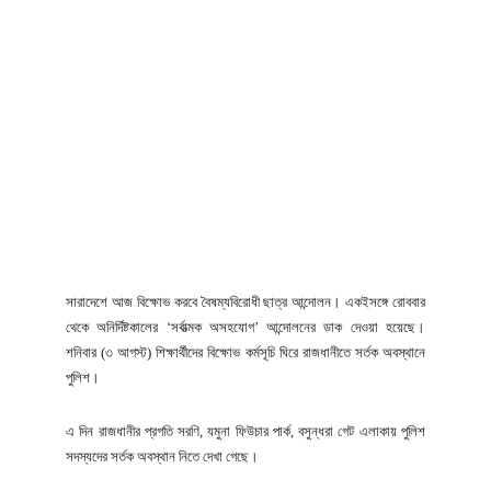
সারাদেশে আজ বিক্ষোভ করবে বৈষম্যবিরোধী ছাত্র আন্দোলন। একইসঙ্গে রোববার
থেকে অনির্দিষ্টকালের ‘সর্বাত্মক অসহযোগ’ আন্দোলনের ডাক দেওয়া হয়েছে।
শনিবার (৩ আগস্ট) শিক্ষার্থীদের বিক্ষোভ কর্মসূচি ঘিরে রাজধানীতে সর্তক অবস্থানে
পুলিশ।
এ দিন রাজধানীর প্রগতি সরণি, যমুনা ফিউচার পার্ক, বসুন্ধরা গেট এলাকায় পুলিশ
সদস্যদের সর্তক অবস্থান নিতে দেখা গেছে।