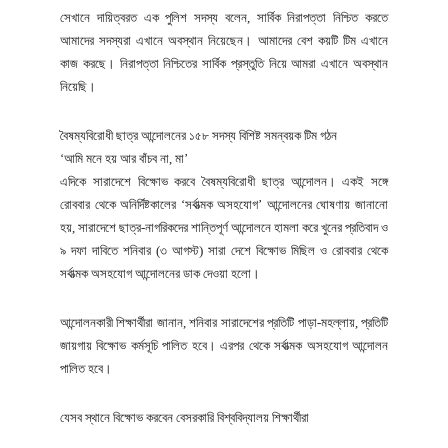
সেখানে দায়িত্বরত এক পুলিশ সদস্য বলেন, সার্বিক নিরাপত্তা নিশ্চিত করতে
আমাদের সদস্যরা এখানে অবস্থান নিয়েছেন। আমাদের বেশ কয়টি টিম এখানে
কাজ করছে। নিরাপত্তা নিশ্চিতের সার্বিক প্রস্তুতি নিয়ে আমরা এখানে অবস্থান
নিয়েছি।
বৈষম্যবিরোধী ছাত্র আন্দোলনের ১৫৮ সদস্য বিশিষ্ট সমন্বয়ক টিম গঠন
‘আমি মনে হয় আর বাঁচব না, মা’
এদিকে সারাদেশে বিক্ষোভ করবে বৈষম্যবিরোধী ছাত্র আন্দোলন। একই সঙ্গে
রোববার থেকে অনির্দিষ্টকালের ‘সর্বাত্মক অসহযোগ’ আন্দোলনের ঘোষণায় জানানো
হয়, সারাদেশে ছাত্র-নাগরিকদের শান্তিপূর্ণ আন্দোলনে হামলা করে খুনের প্রতিবাদ ও
৯ দফা দাবিতে শনিবার (৩ আগস্ট) সারা দেশে বিক্ষোভ মিছিল ও রোববার থেকে
সর্বাত্মক অসহযোগ আন্দোলনের ডাক দেওয়া হলো।
আন্দোলনকারী শিক্ষার্থীরা জানান, শনিবার সারাদেশের প্রতিটি পাড়া-মহল্লায়, প্রতিটি
জায়গায় বিক্ষোভ কর্মসূচি পালিত হবে। এরপর থেকে সর্বাত্মক অসহযোগ আন্দোলন
পালিত হবে।
যেসব স্থানে বিক্ষোভ করবেন বেসরকারি বিশ্ববিদ্যালয় শিক্ষার্থীরা