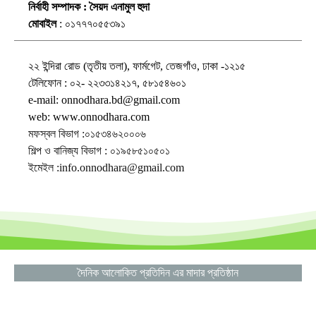
নির্বাহী সম্পাদক : সৈয়দ এনামুল হুদা
মোবাইল
: ০১৭৭৭০৫৫৩৯১
২২ ইন্দিরা রোড (তৃতীয় তলা), ফার্মগেট, তেজগাঁও, ঢাকা -১২১৫
টেলিফোন : ০২- ২২৩৩১৪২১৭, ৫৮১৫৪৬০১
e-mail: onnodhara.bd@gmail.com
web: www.onnodhara.com
মফস্বল বিভাগ :০১৫৩৪৬২০০০৬
শিল্প ও বানিজ্য বিভাগ : ০১৯৫৮৫১০৫০১
ইমেইল :info.onnodhara@gmail.com
দৈনিক আলোকিত প্রতিদিন এর মাদার প্রতিষ্ঠান