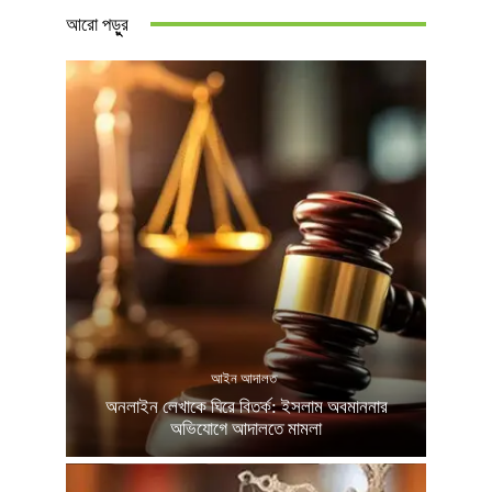
আরো পড়ুুর
আইন আদালত
অনলাইন লেখাকে ঘিরে বিতর্ক: ইসলাম অবমাননার
অভিযোগে আদালতে মামলা