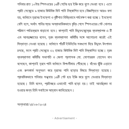
শনিবার রাত ১০টায় স্পিলওয়ের ১৬টি গেটের ছয় ইঞ্চি করে খুলে দেওয়া হবে। এতে
প্রতি সেকেন্ডে ৯ হাজার কিউবিক ফিট পানি নিষ্কাশিত হবে।বিজ্ঞপ্তিতে আরও বলা
হয়, বর্তমানে হ্রদের ইনফ্লো ও বৃষ্টিপাত নিবিড়ভাবে পর্যবেক্ষণ করা হচ্ছে। ইনফ্লো
বেশি হলে, অর্থাৎ পানির স্তর অস্বাভাবিকভাবে বৃদ্ধি পেলে স্পিলওয়ের গেট খোলার
পরিমাণ পর্যায়ক্রমে বাড়ানো হবে। কাপ্তাই পানি বিদ্যুৎকেন্দ্রের ব্যবস্থাপক এ টি
এম আবদুজ্জাহের বলেন, হ্রদ ব্যবস্থাপনা কমিটির সঙ্গে আলোচনা করেই এই
সিদ্ধান্ত নেওয়া হয়েছে। বর্তমানে পাঁচটি ইউনিটের সবগুলো দিয়ে বিদ্যুৎ উৎপাদন
চলছে, ফলে প্রতি সেকেন্ডে ৩২ হাজার কিউবিক ফিট পানি নিষ্কাশিত হচ্ছে। হ্রদ
ব্যবস্থাপনা কমিটির সভাপতি ও জেলা প্রশাসক মো. মোশাররফ হোসেন খান
বলেছেন, কাপ্তাই হ্রদে পানি বর্তমানে বিপৎসীমায় পৌঁছেছে। বাঁধের ঝুঁকি এড়াতে
এবং রুলকার্ভ অনুসরণ করে হ্রদের পানি ছাড়ার বিষয়ে সিদ্ধান্ত হয়েছে।
প্রাথমিকভাবে শনিবার সন্ধ্যায় ১৬টি গেট ছয় ইঞ্চি করে খুলে দেওয়ার সিদ্ধান্ত
হয়েছে। তিনি বলেন, প্রতিবছর এভাবেই পানি ছাড়া হয়। তাই আতঙ্কিত না
হওয়ার জন্য তিনি সবাইকে আহ্বান জানিয়েছেন।
অন্যধারা/২৪/০৮/২০২৪
- Advertisement -