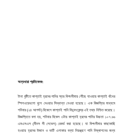
অন্যধারা প্রতিবেদক:
টানা বৃষ্টিতে কাপ্তাই হ্রদের পানির স্তর বিপৎসীমায় পৌঁছে যাওয়ায় কাপ্তাই বাঁধের
স্পিলওয়েগুলো খুলে দেওয়ার সিদ্ধান্ত নেওয়া হয়েছে। এক বিজ্ঞপ্তির মাধ্যমে
শনিবার (২৪ আগস্ট) বিকেলে কাপ্তাই পানি বিদ্যুৎকেন্দ্র এই তথ্য নিশ্চিত করেছে।
বিজ্ঞপ্তিতে বলা হয়, শনিবার বিকেল ৩টায় কাপ্তাই হ্রদের পানির উচ্চতা ১০৭.৬৬
এমএসএল (মীনস সী লেভেল) রেকর্ড করা হয়েছে। যা বিপৎসীমার কাছাকাছি
হওয়ায় হ্রদের উজান ও ভাটি এলাকার বন্যা নিয়ন্ত্রণে পানি নিষ্কাশনের জন্য