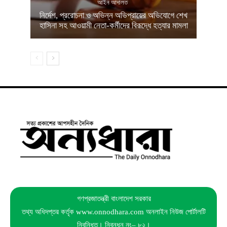
আইন আদালত
নির্দেশ, প্ররোচনা ও অভিন্ন অভিপ্রায়ের অভিযোগে শেখ
হাসিনা সহ আওয়ামী নেতা-কর্মীদের বিরূদ্ধে হত্যার মামলা
গণপ্রজাতন্ত্রী বাংলাদেশ সরকার
তথ্য অধিদপ্তর কর্তৃক www.onnodhara.com অনলাইন নিউজ পোর্টালটি
নিবন্ধিত। নিবন্ধন নং– ৮২।