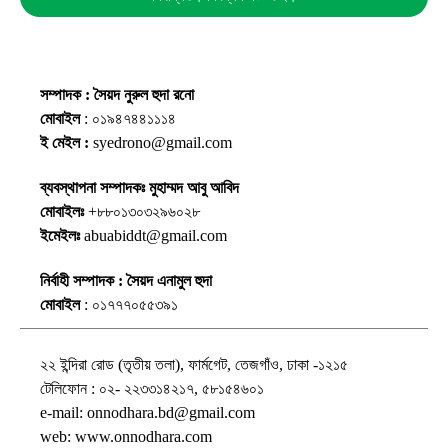
সম্পাদক : সৈয়দ নুরুল হুদা রনো
মোবাইল
: ০১৯৪৭৪৪১১১৪
ই মেইল :
syedrono@gmail.com
ব্যবস্থাপনা সম্পাদকঃ মুহাম্মদ আবু আবিদ
মোবাইলঃ
+৮৮০১৩০৩২৯৬০২৮
ইমেইলঃ
abuabiddt@gmail.com
নির্বাহী সম্পাদক : সৈয়দ এনামুল হুদা
মোবাইল
: ০১৭৭৭০৫৫৩৯১
২২ ইন্দিরা রোড (তৃতীয় তলা), ফার্মগেট, তেজগাঁও, ঢাকা -১২১৫
টেলিফোন : ০২- ২২৩৩১৪২১৭, ৫৮১৫৪৬০১
e-mail: onnodhara.bd@gmail.com
web: www.onnodhara.com