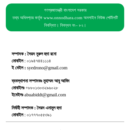
গণপ্রজাতন্ত্রী বাংলাদেশ সরকার
তথ্য অধিদপ্তর কর্তৃক www.onnodhara.com অনলাইন নিউজ পোর্টালটি
নিবন্ধিত। নিবন্ধন নং– ৮২।
সম্পাদক : সৈয়দ নুরুল হুদা রনো
মোবাইল
: ০১৯৪৭৪৪১১১৪
ই মেইল :
syedrono@gmail.com
ব্যবস্থাপনা সম্পাদকঃ মুহাম্মদ আবু আবিদ
মোবাইলঃ
+৮৮০১৩০৩২৯৬০২৮
ইমেইলঃ
abuabiddt@gmail.com
নির্বাহী সম্পাদক : সৈয়দ এনামুল হুদা
মোবাইল
: ০১৭৭৭০৫৫৩৯১