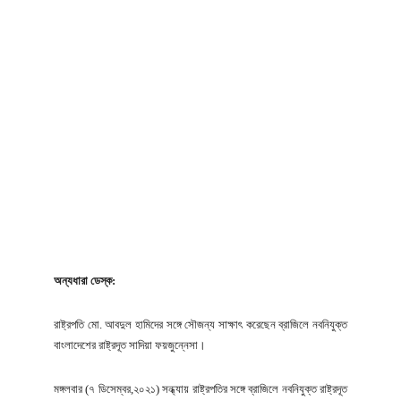
অন্যধারা ডেস্ক:
রাষ্ট্রপতি মো. আবদুল হামিদের সঙ্গে সৌজন্য সাক্ষাৎ করেছেন ব্রাজিলে নবনিযুক্ত
বাংলাদেশের রাষ্ট্রদূত সাদিয়া ফয়জুন্নেসা।
মঙ্গলবার (৭ ডিসেম্বর,২০২১) সন্ধ্যায় রাষ্ট্রপতির সঙ্গে ব্রাজিলে নবনিযুক্ত রাষ্ট্রদূত