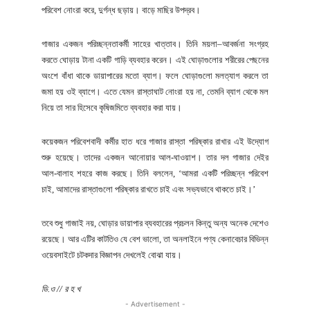
পরিবেশ নোংরা করে, দুর্গন্ধ ছড়ায়। বাড়ে মাছির উপদ্রব।
গাজার একজন পরিচ্ছন্নতাকর্মী সাহের খাত্তাব। তিনি ময়লা–আবর্জনা সংগ্রহ
করতে ঘোড়ায় টানা একটি গাড়ি ব্যবহার করেন। এই ঘোড়াগুলোর শরীরের পেছনের
অংশে বাঁধা থাকে ডায়াপারের মতো ব্যাগ। ফলে ঘোড়াগুলো মলত্যাগ করলে তা
জমা হয় ওই ব্যাগে। এতে যেমন রাস্তাঘাট নোংরা হয় না, তেমনি ব্যাগ থেকে মল
নিয়ে তা সার হিসেবে কৃষিজমিতে ব্যবহার করা যায়।
কয়েকজন পরিবেশবাদী কর্মীর হাত ধরে গাজার রাস্তা পরিষ্কার রাখার এই উদ্যোগ
শুরু হয়েছে। তাদের একজন আনোয়ার আল-ঘাওয়াশ। তার দল গাজার দেইর
আল-বালাহ শহরে কাজ করছে। তিনি বললেন, ‘আমরা একটি পরিচ্ছন্ন পরিবেশ
চাই, আমাদের রাস্তাগুলো পরিষ্কার রাখতে চাই এবং সভ্যভাবে থাকতে চাই।’
তবে শুধু গাজাই নয়, ঘোড়ার ডায়াপার ব্যবহারের প্রচলন কিন্তু অন্য অনেক দেশেও
রয়েছে। আর এটির কাটতিও যে বেশ ভালো, তা অনলাইনে পণ্য কেনাবেচার বিভিন্ন
ওয়েবসাইটে চটকদার বিজ্ঞাপন দেখলেই বোঝা যায়।
ডি.ও // র হ খ
- Advertisement -