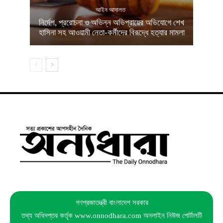
আইন আদালত
নির্দেশ, প্ররোচনা ও অভিন্ন অভিপ্রায়ের অভিযোগে শেখ
হাসিনা সহ আওয়ামী নেতা-কর্মীদের বিরূদ্ধে হত্যার মামলা
গণপ্রজাতন্ত্রী বাংলাদেশ সরকার
তথ্য অধিদপ্তর কর্তৃক www.onnodhara.com অনলাইন নিউজ পোর্টালটি