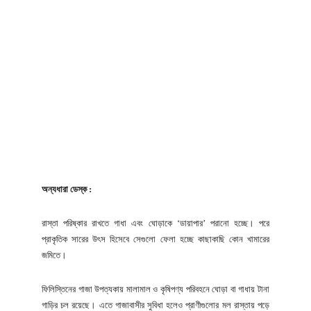
অন্যধারা ডেস্ক :
রাস্তা পরিষ্কার রাখতে গাধা এবং ঘোড়াকে ‘ডায়াপার’ পরানো হচ্ছে। পরে
প্রাকৃতিক সারের উৎস হিসেবে সেগুলো ফেলা হচ্ছে কাছাকাছি কোন খামারের
জমিতে।
ফিলিস্তিনের গাজা উপত্যকায় মালামাল ও কৃষিপণ্য পরিবহনে ঘোড়া বা গাধায় টানা
গাড়ির চল রয়েছে। এতে গাজাবাসীর সুবিধা হলেও প্রাণীগুলোর মল রাস্তায় পড়ে