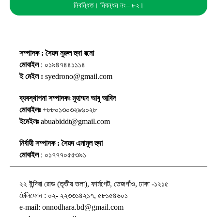
নিবন্ধিত। নিবন্ধন নং– ৮২।
সম্পাদক : সৈয়দ নুরুল হুদা রনো
মোবাইল
: ০১৯৪৭৪৪১১১৪
ই মেইল :
syedrono@gmail.com
ব্যবস্থাপনা সম্পাদকঃ মুহাম্মদ আবু আবিদ
মোবাইলঃ
+৮৮০১৩০৩২৯৬০২৮
ইমেইলঃ
abuabiddt@gmail.com
নির্বাহী সম্পাদক : সৈয়দ এনামুল হুদা
মোবাইল
: ০১৭৭৭০৫৫৩৯১
২২ ইন্দিরা রোড (তৃতীয় তলা), ফার্মগেট, তেজগাঁও, ঢাকা -১২১৫
টেলিফোন : ০২- ২২৩৩১৪২১৭, ৫৮১৫৪৬০১
e-mail: onnodhara.bd@gmail.com