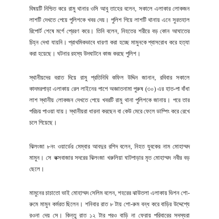
বিষয়টি নিশ্চিত করে রামু থানার ওসি আবু তাহের বলেন, সকালে এলাকার লোকজন
লাশটি দেখতে পেয়ে পুলিশকে খবর দেয়। পুলিশ গিয়ে লাশটি থানায় এনে সুরতহাল
রিপোর্ট শেষে মর্গে প্রেরণ করে। তিনি বলেন, নিহতের শরীরে বড় কোন আঘাতের
চিহ্ন দেখা যায়নি। প্রাথমিকভাবে ধারণা করা হচ্ছে মামুনকে শ্বাসরোধ করে হত্যা
করা হয়েছে। ঘটনার রহস্য উদঘাটনে কাজ করছে পুলিশ।
স্থানীয়দের বরাত দিয়ে রামু প্রতিনিধি কফিল উদ্দিন জানান, রবিবার সকালে
কাদমরপাড়া এলাকায় রেল লাইনের পাশে অজ্ঞাতনামা পুরুষ (৩০) এর হাত-পা বাঁধা
লাশ স্থানীয় লোকজন দেখতে পেয়ে খবরটি রামু থানা পুলিশকে জানায়। পরে তার
পরিচয় পাওয়া যায়। স্থানীয়রা ধারনা করছেন বা কেউ মেরে ফেলে ডাম্পিং করে রেখে
চলে গিয়েছে।
ঝিলংজা ৮নং ওয়ার্ডের মেম্বার আবদুর রশিদ বলেন, নিহত যুবকের নাম মোহাম্মদ
মামুন। সে কক্সবাজার সদরের ঝিলংজা খরুলিয়া ঘাটপাড়ার মৃত মোহাম্মদ নবীর বড়
ছেলে।
মামুনের চাচাতো ভাই মোহাম্মদ সেলিম বলেন, শহরের ঝাউতলা এলাকায় ভিশন শো-
রুমে মামুন কর্মরত ছিলেন। শনিবার রাত ৮ টায় শো-রুম বন্ধ করে বাড়ির উদ্দেশ্যে
রওনা দেয় সে। কিন্তু রাত ১২ টার পরও বাড়ি না ফেরায় পরিবারের সদস্যরা