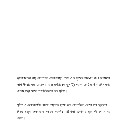
কক্সবাজারের রামু রেললাইন থেকে মামুন নামে এক যুবকের হাত-পা বাঁধা অবস্থায়
লাশ উদ্ধার করা হয়েছে। আজ রবিবার (৭ জুলাই) সকাল ১০ টার দিকে রশিদ নগর
খাদেম পাড়া থেকে লাশটি উদ্ধার করে পুলিশ।
পুলিশ ও এলাকাবাসীর ধারণা মামুনকে হত্যা করে রেললাইনে ফেলে যায় দুর্বৃত্তরা।
নিহত মামুন কক্সবাজার সদরের খরুলিয়া ঘাটপাড়া এলাকার মৃত নবী হোসেনের
ছেলে।