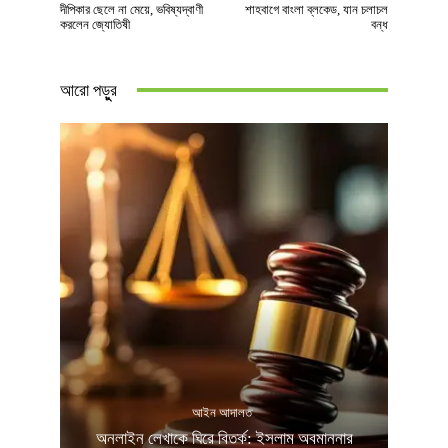
দীপিকার ছেলে না মেয়ে, ভবিষ্যদ্বাণী
শাহবাগে বাংলা ব্লকেড, যান চলাচল
করলেন জ্যোতিষী
বন্ধ
আরো পড়ুুর
আইন আদালত
অনলাইন লেখাকে ঘিরে বিতর্ক: ইসলাম অবমাননার