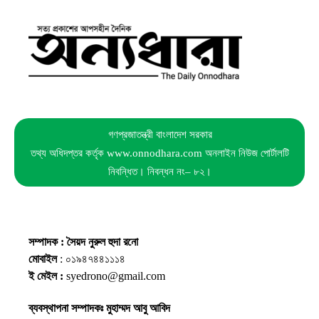
গণপ্রজাতন্ত্রী বাংলাদেশ সরকার
তথ্য অধিদপ্তর কর্তৃক www.onnodhara.com অনলাইন নিউজ পোর্টালটি
নিবন্ধিত। নিবন্ধন নং– ৮২।
সম্পাদক : সৈয়দ নুরুল হুদা রনো
মোবাইল
: ০১৯৪৭৪৪১১১৪
ই মেইল :
syedrono@gmail.com
ব্যবস্থাপনা সম্পাদকঃ মুহাম্মদ আবু আবিদ