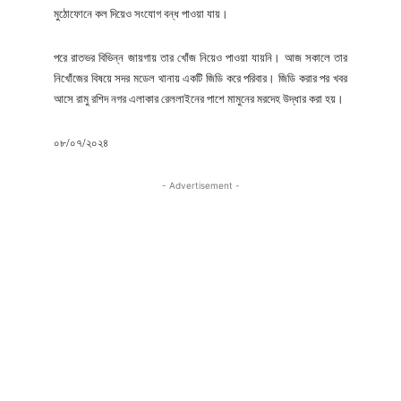
মুঠোফোনে কল দিয়েও সংযোগ বন্ধ পাওয়া যায়।
পরে রাতভর বিভিন্ন জায়গায় তার খোঁজ নিয়েও পাওয়া যায়নি। আজ সকালে তার
নিখোঁজের বিষয়ে সদর মডেল থানায় একটি জিডি করে পরিবার। জিডি করার পর খবর
আসে রামু রশিদ নগর এলাকার রেললাইনের পাশে মামুনের মরদেহ উদ্ধার করা হয়।
০৮/০৭/২০২৪
- Advertisement -