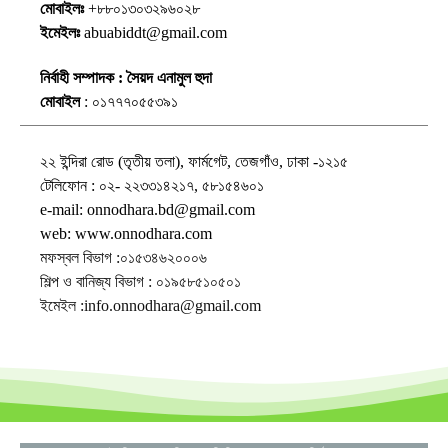
মোবাইলঃ
+৮৮০১৩০৩২৯৬০২৮
ইমেইলঃ
abuabiddt@gmail.com
নির্বাহী সম্পাদক : সৈয়দ এনামুল হুদা
মোবাইল
: ০১৭৭৭০৫৫৩৯১
২২ ইন্দিরা রোড (তৃতীয় তলা), ফার্মগেট, তেজগাঁও, ঢাকা -১২১৫
টেলিফোন : ০২- ২২৩৩১৪২১৭, ৫৮১৫৪৬০১
e-mail: onnodhara.bd@gmail.com
web: www.onnodhara.com
মফস্বল বিভাগ :০১৫৩৪৬২০০০৬
শিল্প ও বানিজ্য বিভাগ : ০১৯৫৮৫১০৫০১
ইমেইল :info.onnodhara@gmail.com