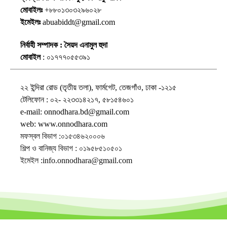
মোবাইলঃ
+৮৮০১৩০৩২৯৬০২৮
ইমেইলঃ
abuabiddt@gmail.com
নির্বাহী সম্পাদক : সৈয়দ এনামুল হুদা
মোবাইল
: ০১৭৭৭০৫৫৩৯১
২২ ইন্দিরা রোড (তৃতীয় তলা), ফার্মগেট, তেজগাঁও, ঢাকা -১২১৫
টেলিফোন : ০২- ২২৩৩১৪২১৭, ৫৮১৫৪৬০১
e-mail: onnodhara.bd@gmail.com
web: www.onnodhara.com
মফস্বল বিভাগ :০১৫৩৪৬২০০০৬
শিল্প ও বানিজ্য বিভাগ : ০১৯৫৮৫১০৫০১
ইমেইল :info.onnodhara@gmail.com