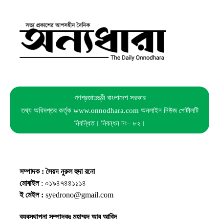
গণপ্রজাতন্ত্রী বাংলাদেশ সরকার
তথ্য অধিদপ্তর কর্তৃক www.onnodhara.com অনলাইন নিউজ পোর্টালটি
নিবন্ধিত। নিবন্ধন নং– ৮২।
সম্পাদক : সৈয়দ নুরুল হুদা রনো
মোবাইল
: ০১৯৪৭৪৪১১১৪
ই মেইল :
syedrono@gmail.com
ব্যবস্থাপনা সম্পাদকঃ মুহাম্মদ আবু আবিদ