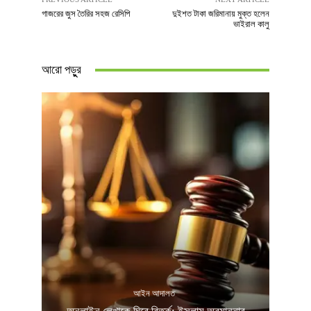
গাজরের জুস তৈরির সহজ রেসিপি
দুইশত টাকা জরিমানায় মুক্ত হলেন
ভাইরাল কালু
আরো পড়ুুর
আইন আদালত