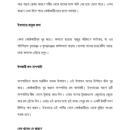
আর গরমে রোজা কারণে শরীর থেকে ঘামের সঙ্গে পানি বের হয়ে যেতে পারে। এসব
কারণে দেখা দিতে পারে কোষ্ঠকাঠিন্যের মতো সমস্যা।
ইফতারে থাকুক কলা
কেলা কোষ্ঠকাঠিন্য দূর করে। কলাতে রয়েছে প্রচুর পরিমাণে ফাইবার, যা এর
পটাশিয়াম বৃহদান্ত্র ও ক্ষুদ্রান্ত্রের কর্মক্ষমতা বাড়ায়।অবশ্য যাদের ডায়বেটিস আছে
তারা কলাকে এড়িয়ে চলুন।
উপকারী ফল নাশপাতি
নাশপাতিতে থাকে সরবিটল নামক উপাদান। এই উপাদান মলের নির্গমনে বাঁধা দূর
করে। কোষ্ঠকাঠিন্য দূর করতে নাশপাতির রস কার্যকরী। ইফতারের আগে দুটি
নাশপাতির বীজ ফেলে টুকরো করে নিন। এবার ফলের টুকরাগুলো ব্লেন্ডারে ব্লেন্ড
করে রস ছেঁকে নিন। এবার এই রসের সঙ্গে দুই চামচ লেবুর রস ও একটি চিমটি লবণ
মিশিয়ে পান করুন। ইফতারে এই পানীয় খেলে কোষ্ঠকাঠিন্য থেকে মুক্তি পাওয়া
সহজ হবে।
লেবু খাবেন যে কারণে