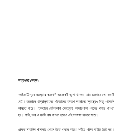
অন্যধারা ডেস্ক :
কোষ্ঠকাঠিন্যের সমস্যায় কমবেশি অনেকেই ভুগে থাকেন, আর রমজানে তো কথাই
নেই। রমজানে খাদ্যাভ্যাসের পরিবর্তনের কারণে আমাদের স্বাস্থ্যেও কিছু পরিবর্তন
আসতে পারে। ইফতারে বেশিরভাগ ক্ষেত্রেই ভাজাপোড়া ধরনের খাবার খাওয়া
হয়। পানি, ফল ও সবজি কম খাওয়া হলেও এই সমস্যা বাড়তে পারে।
এদিকে সারাদিন পানাহার থেকে বিরত থাকার কারণে শরীরে পানির ঘাটতি তৈরি হয়।