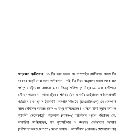
অন্যধারা প্রতিবেদক:
৩৭ দিন বন্ধ থাকার পর সাপ্তাহিক কর্মদিবসের প্রথম দিন
রোববার যাত্রী সেবা দেবে মেট্রোরেল। ওই দিন নিয়ম অনুসারে সকাল থেকে রাত
পর্যন্ত মেট্রোরেল চালানো হবে। কিন্তু ক্ষতিগ্রস্ত মিরপুর-১০ এবং কাজীপাড়া
স্টেশনে থামবে না কোনো ট্রেন। শনিবার (২৪ আগস্ট) মেট্রোরেল পরিচালনাকারী
প্রতিষ্ঠান ঢাকা ম্যাস ট্রানজিট কোম্পানি লিমিটেড (ডিএমটিসিএল) এর কোম্পানি
সচিব মোহাম্মদ আবদুর রউফ এ তথ্য জানিয়েছেন। এদিকে ঢাকা ম্যাস র‌্যাপিড
ট্রানজিট ডেভেলপমেন্ট প্রজেক্টের (লাইন-৬) অতিরিক্ত প্রকল্প পরিচালক মো.
জাকারিয়া জানিয়েছেন, গত বৃহস্পতিবার ও শুক্রবার মেট্রোরেল ট্রায়াল
(পরীক্ষামূলকভাবে চালানো) দেওয়া হয়েছে। আগামীকাল (রোববার) মেট্রোরেল চালু