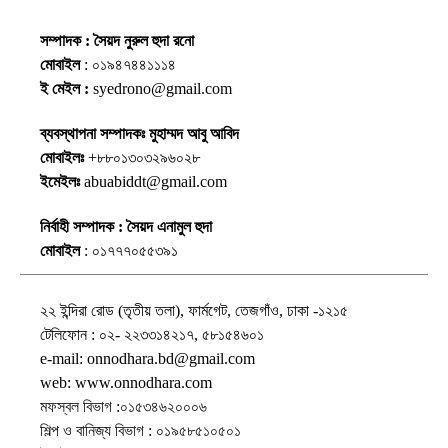
সম্পাদক : সৈয়দ নুরুল হুদা রনো
মোবাইল
: ০১৯৪৭৪৪১১১৪
ই মেইল :
syedrono@gmail.com
ব্যবস্থাপনা সম্পাদকঃ মুহাম্মদ আবু আবিদ
মোবাইলঃ
+৮৮০১৩০৩২৯৬০২৮
ইমেইলঃ
abuabiddt@gmail.com
নির্বাহী সম্পাদক : সৈয়দ এনামুল হুদা
মোবাইল
: ০১৭৭৭০৫৫৩৯১
২২ ইন্দিরা রোড (তৃতীয় তলা), ফার্মগেট, তেজগাঁও, ঢাকা -১২১৫
টেলিফোন : ০২- ২২৩৩১৪২১৭, ৫৮১৫৪৬০১
e-mail: onnodhara.bd@gmail.com
web: www.onnodhara.com
মফস্বল বিভাগ :০১৫৩৪৬২০০০৬
শিল্প ও বানিজ্য বিভাগ : ০১৯৫৮৫১০৫০১