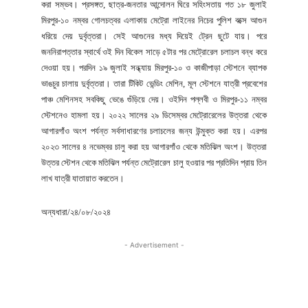
করা সম্ভব। প্রসঙ্গত, ছাত্র-জনতার আন্দোলন ঘিরে সহিংসতায় গত ১৮ জুলাই
মিরপুর-১০ নম্বর গোলচত্বর এলাকায় মেট্রো লাইনের নিচের পুলিশ বক্সে আগুন
ধরিয়ে দেয় দুর্বৃত্তরা। সেই আগুনের মধ্য দিয়েই ট্রেন ছুটে যায়। পরে
জননিরাপত্তার স্বার্থে ওই দিন বিকেল সাড়ে ৫টার পর মেট্রোরেল চলাচল বন্ধ করে
দেওয়া হয়। পরদিন ১৯ জুলাই সন্ধ্যায় মিরপুর-১০ ও কাজীপাড়া স্টেশনে ব্যাপক
ভাঙচুর চালায় দুর্বৃত্তরা। তারা টিকিট ভেন্ডিং মেশিন, মূল স্টেশনে যাত্রী প্রবেশের
পাঞ্চ মেশিনসহ সবকিছু ভেঙে গুঁড়িয়ে দেয়। ওইদিন পল্লবী ও মিরপুর-১১ নম্বর
স্টেশনেও হামলা হয়। ২০২২ সালের ২৯ ডিসেম্বর মেট্রোরেলের উত্তরা থেকে
আগারগাঁও অংশ পর্যন্ত সর্বসাধারণের চলাচলের জন্য উন্মুক্ত করা হয়। এরপর
২০২৩ সালের ৪ নভেম্বর চালু করা হয় আগারগাঁও থেকে মতিঝিল অংশ। উত্তরা
উত্তর স্টেশন থেকে মতিঝিল পর্যন্ত মেট্রোরেল চালু হওয়ার পর প্রতিদিন প্রায় তিন
লাখ যাত্রী যাতায়াত করতেন।
অন্যধারা/২৪/০৮/২০২৪
- Advertisement -