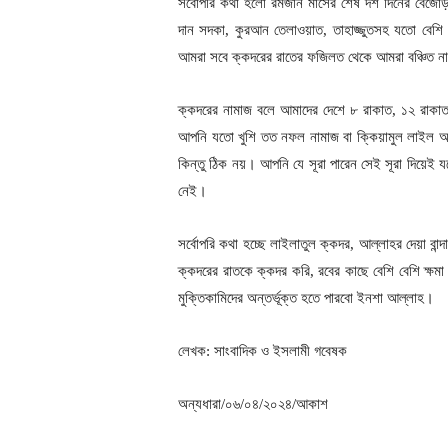
সর্বোপরি কথা হলো রমজান মাসের শেষ দশ দিনের বেজো
দান সদকা, কুরআন তেলাওয়াত, তাহাজ্জুতসহ যতো বে
আমরা সবে ক্কদরের রাতের ফজিলত থেকে আমরা বঞ্চিত 
ক্কদরের নামাজ বলে আমাদের দেশে ৮ রাকাত, ১২ রাকাত
আপনি যতো খুশি তত নফল নামাজ বা ক্কিয়ামুল লাইল 
কিন্তু ঠিক নয়। আপনি যে সূরা পারেন সেই সূরা দিয়ে
নেই।
সর্বোপরি কথা হচ্ছে লাইলাতুল ক্কদর, আল্লাহর দেয়া বান
ক্কদরের রাতকে ক্কদর করি, রবের কাছে বেশি বেশি ক্ষম
মুক্তিকামিদের অন্তর্ভূক্ত হতে পারবো ইনশা আল্লাহ।
লেখক: সাংবাদিক ও ইসলামী গবেষক
অন্যধারা/০৬/০৪/২০২৪/আকাশ