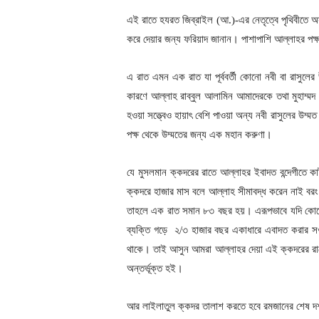
এই রাতে হযরত জিব্রাইল (আ.)-এর নেতৃত্বে পৃথিবীতে অসং
করে দেয়ার জন্য ফরিয়াদ জানান। পাশাপাশি আল্লাহর পক্
এ রাত এমন এক রাত যা পূর্ববর্তী কোনো নবী বা রাসুলের
কারণে আল্লাহ রাব্বুল আলামিন আমাদেরকে তথা মুহাম্মদ
হওয়া সত্ত্বেও হায়াৎ বেশি পাওয়া অন্য নবী রাসুলের উম
পক্ষ থেকে উম্মতের জন্য এক মহান করুণা।
যে মুসলমান ক্কদরের রাতে আল্লাহর ইবাদত বন্দেগীতে ক
ক্কদরে হাজার মাস বলে আল্লাহ সীমাবদ্ধ করেন নাই ব
তাহলে এক রাত সমান ৮৩ বছর হয়। এরূপভাবে যদি কোনো 
ব্যক্তি গড়ে ২/৩ হাজার বছর একাধারে এবাদত করার সওয়
থাকে। তাই আসুন আমরা আল্লাহর দেয়া এই ক্কদরের রাত
অন্তর্ভূক্ত হই।
আর লাইলাতুল ক্কদর তালাশ করতে হবে রমজানের শেষ দশ