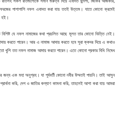
ড় রাতসহ সকল রাতগুলোকে সমান গুরুত্ব দিয়ে এবাদত বন্দেগী, জিকির আজকার,
শি ফরজের পাশাপাশি নফল এবাদত করা যায় ততই উত্তম। যাতে কোনো ক্রমেই
না হই।
 বিশিষ্ট যে নফল নামাজের কথা প্রচলিত আছে মূলত তার কোনো ভিত্তি নেই।
আদায় করতে পারেন। আর এ নামাজ আদায় করতে হবে সূরা ক্কদর দিয়ে এ কথাও
ই যতো খুশি তত নফল নামাজ আদায় করতে পারেন। এতে কোনো প্রকার বিধি নিষেধ
্দার জন্য এক মহা অনুগ্রহ। যা পূর্ববর্তী কোনো নবীর উম্মতই পায়নি। তাই আসুন
া প্রার্থনা করি, দেশ ও জাতির কল্যাণ কামনা করি, তাহলেই আশা করা যায় আমরা