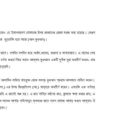
ণনা করেন- হে ইমানদারগণ তোমাদের উপর রমজানের রোজা ফরজ করা হয়েছে। যেরূপ
োমরা মুত্তাকি হতে পারো (আল কুরআন)।
ভাগে। দশদিন দশদিন করে অর্থাৎ রহমত, বরকত ও মাগফেরাত। এ মাসের শেষ
র্ণনা করতে গিয়ে মহান আল্লাহ কুরআনে একটি পূর্ণাঙ্গ সূরা অবতীর্ণ করেন- যার
 ইত্যাদি।
ুল আলামিন লাউহে মাহফুজ থেকে সমগ্র কুরআন প্রথমে আসমানে নাযিল করেন।
্লাহ (সা.) এর উপর জিব্রাইলল (আ.) মাধ্যমে অবতীর্ণ করেন। এমনকি এক বর্ণনায়
 এ রাতেই শুরু হয়। এ রাত শান্তি বর্ষণের রাত, বান্দাকে ক্ষমা করার রাত, এ
াওয়াব লাভের আশায় লাইলাতুল ক্বদরের রাতে নফল নামাজ আদায় করবে আল্লাহ ঐ
দিবেন।