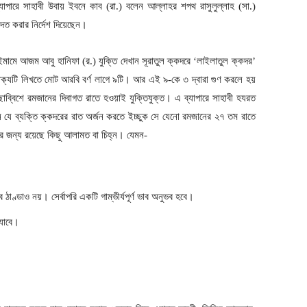
াপারে সাহাবী উবায় ইবনে কাব (রা.) বলেন আল্লাহর শপথ রাসুলুল্লাহ (সা.)
দত করার নির্দেশ দিয়েছেন।
মামে আজম আবু হানিফা (র.) যুক্তি দেখান সূরাতুল ক্কদরে ‘লাইলাতুল ক্কদর’
াক্যটি লিখতে মোট আরবি বর্ণ লাগে ৯টি। আর এই ৯-কে ৩ দ্বারা গুণ করলে হয়
্বিশে রমজানের দিবাগত রাতে হওয়াই যুক্তিযুক্ত। এ ব্যাপারে সাহাবী হযরত
ছেন যে ব্যক্তি ক্কদরের রাত অর্জন করতে ইচ্ছুক সে যেনো রমজানের ২৭ তম রাতে
ার জন্য রয়েছে কিছু আলামত বা চিহ্ন। যেমন-
 ঠাণ্ডাও নয়। সের্বাপরি একটি গাম্ভীর্যপূর্ণ ভাব অনুভব হবে।
 যাবে।