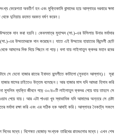
খ্য ফেরেশতা অবতীর্ণ হন এবং মুক্তিকামি বান্দাদের হয়ে আল্লাহর দরবারে ক্ষমা
ষ থেকে দুনিয়ায় রহমত বরকত বর্ষণ করেন।
 উম্মতকে দান করা হয়নি। কেবলমাত্র মুহাম্মদ (সা.)-এর উসিলায় উনার মর্যাদার
 (সা.)-এর উম্মতদেরকে দান করেছেন। যাতে এই উম্মতের হায়াতের জিন্দেগী ছোট
্মত থেকে আমলের দিক দিয়ে পিছনে না পড়ে। বলা যায় লাইলাতুল ক্কদর মহান রবের
াটাবে সে যেনো হাজার রাতের ইবাদত বন্দেগীতে কাটালো (সুবহান আল্লাহ)। সূরা
রং হাজার মাসের চাইতেও উত্তম বলেছেন। আর হাজার মাস যদি আমরা হিসাব করি
মুসলিম ব্যক্তি জীবনে গড়ে ৩০/৪০টি লাইলাতুল ক্কদর পেয়ে যায় তাহলে সে
াব পেয়ে যায়। আর এটা পাওয়া খুব স্বাভাবিক যদি আমাদের অন্তরে সে চেষ্টা
ের মর্যাদা রক্ষা করি এবং এর সঠিক হক আদাই করি। আল্লাহর নৈকট্যে সকলে
 দিনের মধ্যে। বিশেষত বেজোড় সংখ্যক তারিখের রাতগুলোর মধ্যে। এখন শেষ