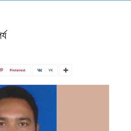
্য
Pinterest
VK