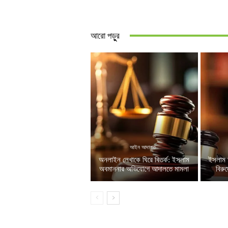
আরো পড়ুুর
আইন আদালত
অনলাইন লেখাকে ঘিরে বিতর্ক: ইসলাম
ইসলাম 
অবমাননার অভিযোগে আদালতে মামলা
বিরু