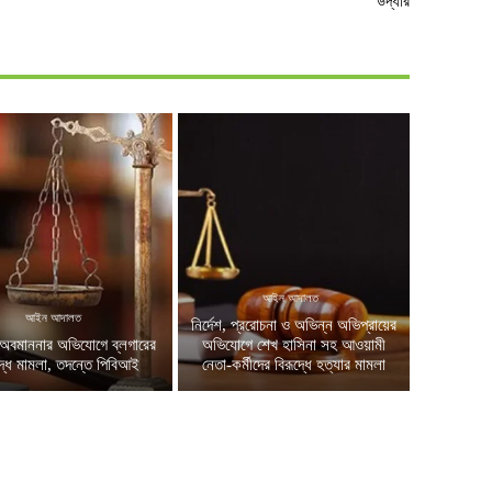
উদ্ধার
আইন আদালত
আইন আদালত
নির্দেশ, প্ররোচনা ও অভিন্ন অভিপ্রায়ের
অবমাননার অভিযোগে ব্লগারের
অভিযোগে শেখ হাসিনা সহ আওয়ামী
দ্ধে মামলা, তদন্তে পিবিআই
নেতা-কর্মীদের বিরূদ্ধে হত্যার মামলা