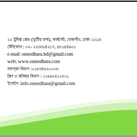
২২ ইন্দিরা রোড (তৃতীয় তলা), ফার্মগেট, তেজগাঁও, ঢাকা -১২১৫
টেলিফোন : ০২- ২২৩৩১৪২১৭, ৫৮১৫৪৬০১
e-mail: onnodhara.bd@gmail.com
web: www.onnodhara.com
মফস্বল বিভাগ :০১৫৩৪৬২০০০৬
শিল্প ও বানিজ্য বিভাগ : ০১৯৫৮৫১০৫০১
ইমেইল :info.onnodhara@gmail.com