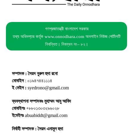
গণপ্রজাতন্ত্রী বাংলাদেশ সরকার
তথ্য অধিদপ্তর কর্তৃক www.onnodhara.com অনলাইন নিউজ পোর্টালটি
নিবন্ধিত। নিবন্ধন নং– ৮২।
সম্পাদক : সৈয়দ নুরুল হুদা রনো
মোবাইল
: ০১৯৪৭৪৪১১১৪
ই মেইল :
syedrono@gmail.com
ব্যবস্থাপনা সম্পাদকঃ মুহাম্মদ আবু আবিদ
মোবাইলঃ
+৮৮০১৩০৩২৯৬০২৮
ইমেইলঃ
abuabiddt@gmail.com
নির্বাহী সম্পাদক : সৈয়দ এনামুল হুদা