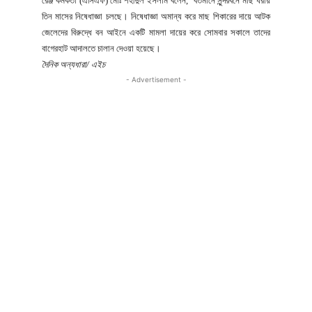
রেঞ্জ কর্মকর্তা (এসিএফ) মোঃ শহীদুল ইসলাম বলেন, ’বর্তমানে সুন্দরবনে মাছ ধরায়
তিন মাসের নিষেধাজ্ঞা চলছে। নিষেধাজ্ঞা অমান্য করে মাছ শিকারের দায়ে আটক
জেলেদের বিরুদ্ধে বন আইনে একটি মামলা দায়ের করে সোমবার সকালে তাদের
বাগেরহাট আদালতে চালান দেওয়া হয়েছে।
দৈনিক অন্যধারা/ এইচ
- Advertisement -