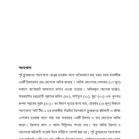
শরণখোলা
পূর্ব সুন্দরবনের শরণখোলা রেঞ্জের দুধরাজ খালে অবৈধভাবে মাছ ধরার সময় বনরক্ষীরা
একটি ট্রলারসহ চার জেলেকে আটক করেছে। আটক জেলেদের সোমবার (২৭ জুন)
সকালে বাগেরহাট আদালতে চালান দেওয়া হয়েছে। আটককৃত জেলেরা হচ্ছেন,
পাথরঘাটার চরদুয়ানী গ্রামের জলিল (৪৫), সাইফুল (২১), মুছা (৩২) এবং খুলনার
রুপসা গ্রামের মুরাদ (৪০)। বন বিভাগ সূত্রে জানা যায়, রোববার (২৬ জুন) বিকালে
শরণখোলা স্মার্ট টীম-২ এর বনরক্ষীরা নিয়মিত টহলকালে সুন্দরবনের কচিখালী ও কটকা
এলাকার দুধরাজ খালে মাছ ধরা অবস্থায় একটি ট্রলার ও চার জেলেকে আটক
করেন। ট্রলারে জাল ও গ্যাস সিলিন্ডার পাওয়া যায়। পরে আটক ট্রলার ও
জেলেদের কচিখালী ফরেস্ট টহল ফাঁড়িতে সোপর্দ করা হয়। পূর্ব সুন্দরবনের শরণখোলা