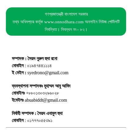
গণপ্রজাতন্ত্রী বাংলাদেশ সরকার
তথ্য অধিদপ্তর কর্তৃক www.onnodhara.com অনলাইন নিউজ পোর্টালটি
নিবন্ধিত। নিবন্ধন নং– ৮২।
সম্পাদক : সৈয়দ নুরুল হুদা রনো
মোবাইল
: ০১৯৪৭৪৪১১১৪
ই মেইল :
syedrono@gmail.com
ব্যবস্থাপনা সম্পাদকঃ মুহাম্মদ আবু আবিদ
মোবাইলঃ
+৮৮০১৩০৩২৯৬০২৮
ইমেইলঃ
abuabiddt@gmail.com
নির্বাহী সম্পাদক : সৈয়দ এনামুল হুদা
মোবাইল
: ০১৭৭৭০৫৫৩৯১