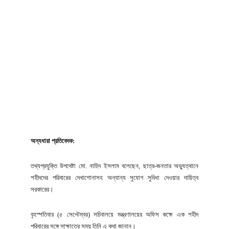
অন্যধারা প্রতিবেদক:
তথ্যপ্রযুক্তি উপদেষ্টা মো. নাহিদ ইসলাম বলেছেন, ছাত্র-জনতার অভ্যুত্থানে
শহীদদের পরিবারের দেখাশোনাসহ অন্যান্য সুযোগ সুবিধা দেওয়ার দায়িত্ব
সরকারের।
বৃহস্পতিবার (৫ সেপ্টেম্বর) সচিবালয়ে মন্ত্রণালয়ের অফিস কক্ষে এক শহীদ
পরিবারের সঙ্গে সাক্ষাতের সময় তিনি এ কথা জানান।