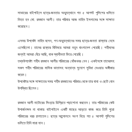
সাভারের বাইপাইলে ছাত্র-জনতার অভ্যুত্থানে গত ৫ আগস্ট পুলিশের গুলিতে
নিহত হন মো. রমজান আলী। তার পরিবার আজ নাহিদ ইসলামের সঙ্গে সাক্ষাত
করেছেন।
এসময় উপদেষ্টা নাহিদ বলেন, গণ-অভ্যুত্থানের সময় ছাত্র-জনতা রাস্তায় নেমে
এসেছিলো। তাদের রক্তের বিনিময়ে আমরা নতুন বাংলাদেশ পেয়েছি। শহীদদের
জন্যই আমরা বেঁচে আছি, বাক স্বাধীনতা ফিরে পেয়েছি।
তথ্যউপদেষ্টা শহীদ রমজান আলীর পরিবারের খোঁজখবর নেন। একইসঙ্গে তাদেরসহ
সকল শহীদ পরিবারের মাসিক ভাতাসহ অন্যান্য সুযোগ সুবিধা দেওয়ার অঙ্গীকার
করেন।
উপদেষ্টার সঙ্গে সাক্ষাতের সময় শহীদ রমজানের পরিবার থেকে তার বাবা ও ছোট বোন
উপস্থিত ছিলেন।
রমজান আলী নাটোরের সিংড়ায় ডিগ্রিতে পড়াশোনা করতেন। তার পরিবারের কেউ
উপার্জনক্ষম না থাকায় বাইপাইলে একটি মাছের আড়তে কাজ করে তিনি পুরো
পরিবারের খরচ চালাতেন। ছাত্র আন্দোলনে অংশ নিয়ে গত ৫ আগস্ট পুলিশের
গুলিতে তিনি মারা যান।