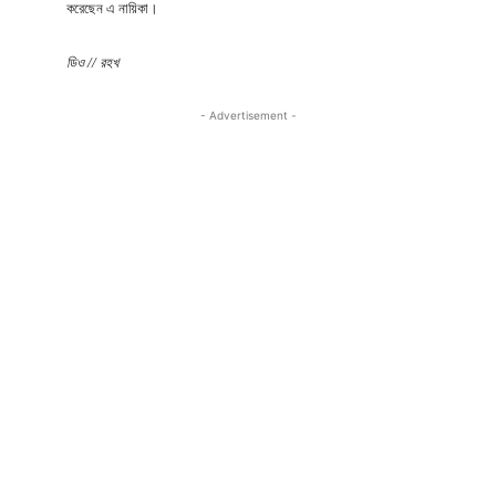
করেছেন এ নায়িকা।
ডিও // রহখ
- Advertisement -