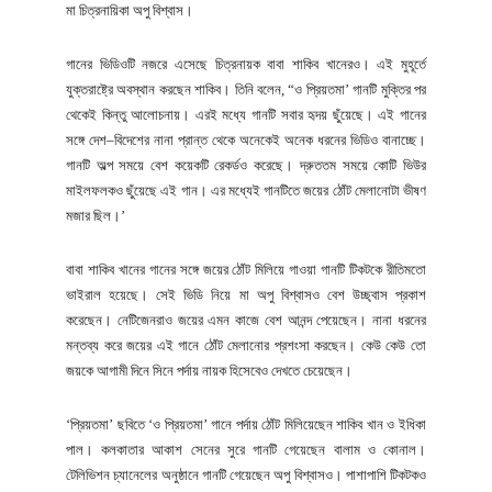
মা চিত্রনায়িকা অপু বিশ্বাস।
গানের ভিডিওটি নজরে এসেছে চিত্রনায়ক বাবা শাকিব খানেরও। এই মুহূর্তে
যুক্তরাষ্ট্রে অবস্থান করছেন শাকিব। তিনি বলেন, “ও প্রিয়তমা’ গানটি মুক্তির পর
থেকেই কিন্তু আলোচনায়। এরই মধ্যে গানটি সবার হৃদয় ছুঁয়েছে। এই গানের
সঙ্গে দেশ–বিদেশের নানা প্রান্ত থেকে অনেকেই অনেক ধরনের ভিডিও বানাচ্ছে।
গানটি অল্প সময়ে বেশ কয়েকটি রেকর্ডও করেছে। দ্রুততম সময়ে কোটি ভিউর
মাইলফলকও ছুঁয়েছে এই গান। এর মধ্যেই গানটিতে জয়ের ঠোঁট মেলানোটা ভীষণ
মজার ছিল।’
বাবা শাকিব খানের গানের সঙ্গে জয়ের ঠোঁট মিলিয়ে গাওয়া গানটি টিকটকে রীতিমতো
ভাইরাল হয়েছে। সেই ভিডি নিয়ে মা অপু বিশ্বাসও বেশ উচ্ছ্বাস প্রকাশ
করেছেন। নেটিজেনরাও জয়ের এমন কাজে বেশ আনন্দ পেয়েছেন। নানা ধরনের
মন্তব্য করে জয়ের এই গানে ঠোঁট মেলানোর প্রশংসা করছেন। কেউ কেউ তো
জয়কে আগামী দিনে সিনে পর্দায় নায়ক হিসেবেও দেখতে চেয়েছেন।
‘প্রিয়তমা’ ছবিতে ‘ও প্রিয়তমা’ গানে পর্দায় ঠোঁট মিলিয়েছেন শাকিব খান ও ইধিকা
পাল। কলকাতার আকাশ সেনের সুরে গানটি গেয়েছেন বালাম ও কোনাল।
টেলিভিশন চ্যানেলের অনুষ্ঠানে গানটি গেয়েছেন অপু বিশ্বাসও। পাশাপাশি টিকটকও