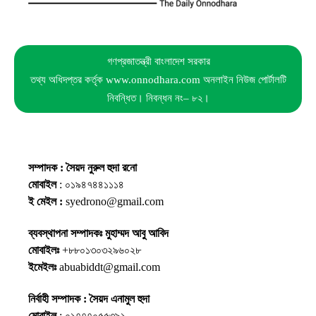
গণপ্রজাতন্ত্রী বাংলাদেশ সরকার
তথ্য অধিদপ্তর কর্তৃক www.onnodhara.com অনলাইন নিউজ পোর্টালটি
নিবন্ধিত। নিবন্ধন নং– ৮২।
সম্পাদক : সৈয়দ নুরুল হুদা রনো
মোবাইল
: ০১৯৪৭৪৪১১১৪
ই মেইল :
syedrono@gmail.com
ব্যবস্থাপনা সম্পাদকঃ মুহাম্মদ আবু আবিদ
মোবাইলঃ
+৮৮০১৩০৩২৯৬০২৮
ইমেইলঃ
abuabiddt@gmail.com
নির্বাহী সম্পাদক : সৈয়দ এনামুল হুদা
মোবাইল
: ০১৭৭৭০৫৫৩৯১