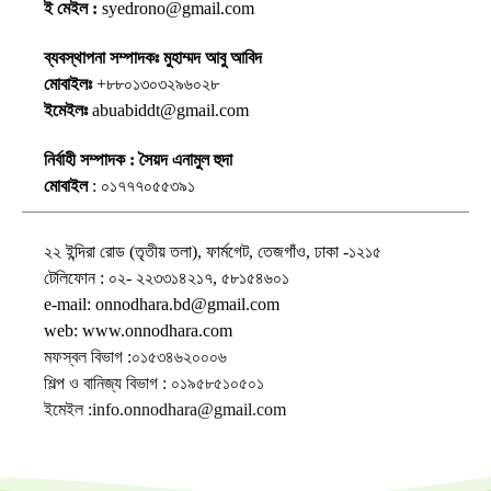
ই মেইল :
syedrono@gmail.com
ব্যবস্থাপনা সম্পাদকঃ মুহাম্মদ আবু আবিদ
মোবাইলঃ
+৮৮০১৩০৩২৯৬০২৮
ইমেইলঃ
abuabiddt@gmail.com
নির্বাহী সম্পাদক : সৈয়দ এনামুল হুদা
মোবাইল
: ০১৭৭৭০৫৫৩৯১
২২ ইন্দিরা রোড (তৃতীয় তলা), ফার্মগেট, তেজগাঁও, ঢাকা -১২১৫
টেলিফোন : ০২- ২২৩৩১৪২১৭, ৫৮১৫৪৬০১
e-mail: onnodhara.bd@gmail.com
web: www.onnodhara.com
মফস্বল বিভাগ :০১৫৩৪৬২০০০৬
শিল্প ও বানিজ্য বিভাগ : ০১৯৫৮৫১০৫০১
ইমেইল :info.onnodhara@gmail.com