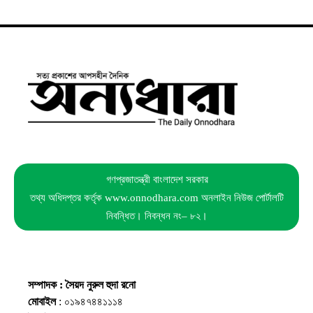
গণপ্রজাতন্ত্রী বাংলাদেশ সরকার
তথ্য অধিদপ্তর কর্তৃক www.onnodhara.com অনলাইন নিউজ পোর্টালটি
নিবন্ধিত। নিবন্ধন নং– ৮২।
সম্পাদক : সৈয়দ নুরুল হুদা রনো
মোবাইল
: ০১৯৪৭৪৪১১১৪