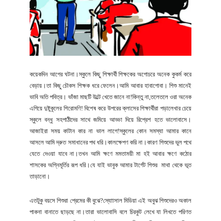
কয়েকদিন আগের ঘটনা।স্কুলে কিছু শিক্ষার্থী শিক্ষকের অগোচরে অনেক কুকর্ম করে
বেড়ায়।তা কিছু চৌকস শিক্ষক ধরে ফেলেন।আমি আবার হাবাগোবা। শিশু মানেই
ভাবি অতি পবিত্র। ভাঁজা মাছটি উল্টে খেতে জানে না!কিন্তু না,তলেতলে ওরা অনেক
এগিয়ে দুষ্টুকূলের শিরোমণি! বিশেষ করে উপরের ক্লাসের শিক্ষার্থীরা পড়ালেখার চেয়ে
স্কুলে বন্ধু সহপাঠীদের সাথে জমিয়ে আড্ডা দিয়ে রিপ্রেশ হতে ভালোবাসে।
আজাইরা সময় কাটান কার না ভাল লাগে!স্কুলের কোন সমস্যা আমার কানে
আসলে আমি দ্রুত সমাধানের পথ ধরি।কালক্ষেপণ করি না।কারণ শিশুদের ভুল পথে
যেতে দেওয়া যাবে না।তখন আমি ক্ষণে মমতাময়ী মা হই আবার ক্ষণে কঠোর
শাসকের অগ্নিমূর্তির রূপ ধরি।যে যাই ভাবুক আমার টার্গেট শিশুর মাথা থেকে ভূত
তাড়ানো।
এতটুকু বয়সে শিশুরা প্রেমের কী বুঝে?স্যাোসাল মিডিয়া এই অবুঝ শিশুদেরও অকাল
পাকনা বানাতে ছাড়ছে না।তারা ভালোবাসি বলে চিরকুট লেখে যা লিখতে পরিণত