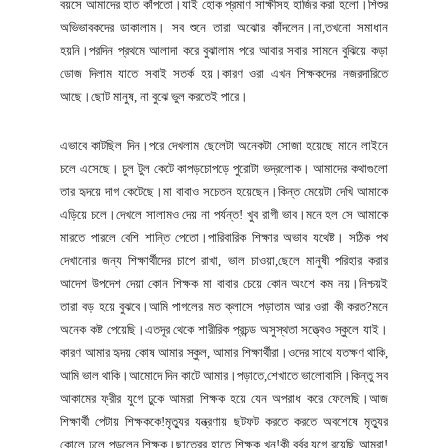
বয়সে আমাদের হাত কাঁপতো।যাই হোক প্রমাণ সাক্ষীসহ হাজির করা হলো।শিশুর
অভিভাবকদের ডাকালাম। সব শুনে তারা অঝোর কাঁদলেন।না,তখনো সমাধান
হয়নি।পরদিন প্রথমে আলাদা করে বুঝালাম পরে আবার সবার সামনে বুঝিয়ে কড়া
ডোজ দিলাম যাতে সবাই সতর্ক হয়।কারণ ওরা এখন শিক্ষকদের নজরদারিতে
আছে।ছোট মানুষ, না বুঝে ভুল করতেই পারে।
এভাবে কাটছিল দিন।পরে দেখলাম ছেলেটা অনেকটা সোজা হয়েছে মানে লাইনে
চলে এসেছে। চুল টুল কেটে কাপড়চোপড়ে পুরোটা ভদ্রলোক। আমাদের কথাগুলো
তার হৃদয়ে দাগ কেটেছে।মা বাবাও সচেতন হয়েছেন।কিন্ত মেয়েটা দেখি আমাকে
এড়িয়ে চলে।দেখলে সালামও দেয় না পর্যন্ত! খুব রাগী ভাব।মনে হল সে আমাকে
মারতে পারলে বেশি শান্তি পেতো।পারিবারিক শিক্ষার অভাব যথেষ্ট। সঠিক পথ
দেখানোর জন্য শিক্ষার্থীদের চাপে রাখা, ভাল চাওয়া,ছেলে মানুষী পরিহার করার
আদেশ উপদেশ দেয়া কোন শিক্ষক মা বাবার চেয়ে কোন অংশে কম নয়।নিশ্চয়ই
তারা বড় হয়ে বুঝবে।আমি পাগলের মত ক্লাসে পড়াতাম আর ওরা কী করত?মনে
অনেক কষ্ট পেয়েছি।এতদূর থেকে শারীরিক প্রচন্ড অসুস্থতা সত্ত্বেও স্কুলে যাই।
কারণ আমার হৃদয় কোষ আমার স্কুল, আমার শিক্ষার্থীরা।ওদের সাথে যতক্ষণ থাকি,
আমি ভাল থাকি।আমোদে দিন কাটে আমার।পড়াতে,শেখাতে ভালোবাসি।কিন্তু সব
আকামের ফ্রীর যুগে ঢুকে আমরা শিক্ষক হয়ে যেন অপরাধ করে ফেলেছি।আজ
শিক্ষার্থী পেটায় শিক্ষককে!মৃত্যুর যন্ত্রণায় ছটফট করতে করতে অবশেষে মৃত্যুর
কোলে ঢলে পড়লেন শিক্ষক।ছাত্রের হাতে শিক্ষক খুন!কী বর্বর যুগে রয়েছি আমরা!