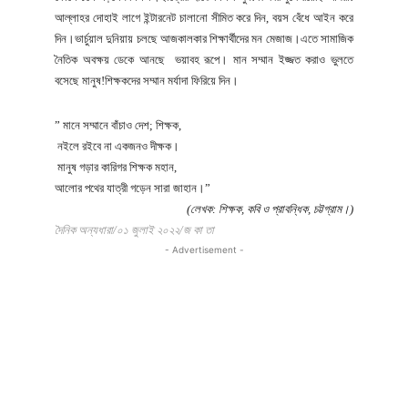
আল্লাহর দোহাই লাগে ইন্টারনেট চালানো সীমিত করে দিন, বয়স বেঁধে আইন করে
দিন।ভার্চুয়াল দুনিয়ায় চলছে আজকালকার শিক্ষার্থীদের মন মেজাজ।এতে সামাজিক
নৈতিক অবক্ষয় ডেকে আনছে ভয়াবহ রূপে। মান সম্মান ইজ্জত করাও ভুলতে
বসেছে মানুষ!শিক্ষকদের সম্মান মর্যাদা ফিরিয়ে দিন।
” মানে সম্মানে বাঁচাও দেশ; শিক্ষক,
নইলে রইবে না একজনও দীক্ষক।
মানুষ গড়ার কারিগর শিক্ষক মহান,
আলোর পথের যাত্রী গড়েন সারা জাহান।”
(লেখক: শিক্ষক, কবি ও প্রাবন্ধিক, চট্টগ্রাম।)
দৈনিক অন্যধারা/০১ জুলাই ২০২২/জ কা তা
- Advertisement -