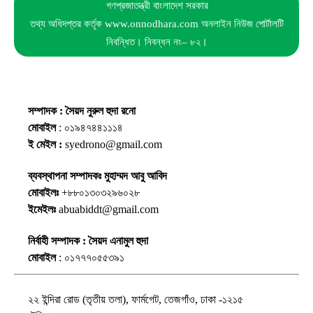
গণপ্রজাতন্ত্রী বাংলাদেশ সরকার
তথ্য অধিদপ্তর কর্তৃক www.onnodhara.com অনলাইন নিউজ পোর্টালটি
নিবন্ধিত। নিবন্ধন নং– ৮২।
সম্পাদক : সৈয়দ নুরুল হুদা রনো
মোবাইল
: ০১৯৪৭৪৪১১১৪
ই মেইল :
syedrono@gmail.com
ব্যবস্থাপনা সম্পাদকঃ মুহাম্মদ আবু আবিদ
মোবাইলঃ
+৮৮০১৩০৩২৯৬০২৮
ইমেইলঃ
abuabiddt@gmail.com
নির্বাহী সম্পাদক : সৈয়দ এনামুল হুদা
মোবাইল
: ০১৭৭৭০৫৫৩৯১
২২ ইন্দিরা রোড (তৃতীয় তলা), ফার্মগেট, তেজগাঁও, ঢাকা -১২১৫