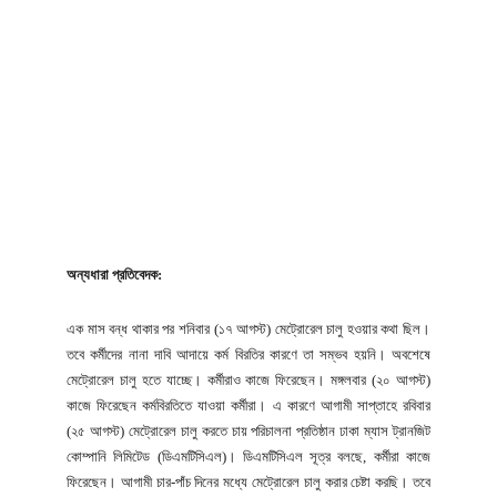
অন্যধারা প্রতিবেদক:
এক মাস বন্ধ থাকার পর শনিবার (১৭ আগস্ট) মেট্রোরেল চালু হওয়ার কথা ছিল।
তবে কর্মীদের নানা দাবি আদায়ে কর্ম বিরতির কারণে তা সম্ভব হয়নি। অবশেষে
মেট্রোরেল চালু হতে যাচ্ছে। কর্মীরাও কাজে ফিরেছেন। মঙ্গলবার (২০ আগস্ট)
কাজে ফিরেছেন কর্মবিরতিতে যাওয়া কর্মীরা। এ কারণে আগামী সাপ্তাহে রবিবার
(২৫ আগস্ট) মেট্রোরেল চালু করতে চায় পরিচালনা প্রতিষ্ঠান ঢাকা ম্যাস ট্রানজিট
কোম্পানি লিমিটেড (ডিএমটিসিএল)। ডিএমটিসিএল সূত্র বলছে, কর্মীরা কাজে
ফিরেছেন। আগামী চার-পাঁচ দিনের মধ্যে মেট্রোরেল চালু করার চেষ্টা করছি। তবে