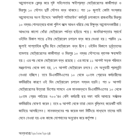
আন্দোলনকে কেন্দ্র করে সৃষ্ট সহিংসতায় ক্ষতিগ্রস্ত মেট্রোরেলের কাজীপাড়া ও
মিরপুর ১০ স্টেশন দুটি স্টেশন বন্ধ থাকবে। গত ১৮ জুলাই কোটা সংস্কার
আন্দোলনের অংশ হিসেবে ‘কমপ্লিট শাটডাউন’ কর্মসূচি চলাকালে রাজধানীর মিরপুর
১০ নম্বর গোলচত্বরে থাকা পুলিশ বক্সে আগুন ধরিয়ে দেয় বিক্ষুব্ধ আন্দোলনকারীরা।
আগুনের কালো ধোঁয়া মেট্রোরেল পর্যন্ত ছড়িয়ে পড়ে। জননিরাপত্তার স্বার্থে
ওইদিন বিকাল সাড়ে ৫টায় মেট্রোরেল চলাচল বন্ধ করে দেওয়া হয়। পরদিন ১৯
জুলাই সাপ্তাহিক ছুটির দিনে মেট্রোরেল বন্ধ ছিল। ওইদিন বিকালে দুর্বৃত্তদের
হামলায় মেট্রোরেলের কাজীপাড়া ও মিরপুর ১০ নম্বর স্টেশনের ব্যাপক ক্ষয়ক্ষতি
হয়। এর পর থেকে মেট্রোরেল বন্ধ রয়েছে। এর মাঝে ১১ আগস্ট সড়ক পরিবহন
মন্ত্রণালয় থেকে বলা হয়, ১৭ আগস্ট মেট্রোরেল চলবে। সে অনুযায়ী প্রস্তুতি
নেওয়া হচ্ছিল। তবে ডিএমটিসিএলের ১০ থেকে ২০তম গ্রেডের কর্মচারীদের
কর্মবিরতির কারণে ওই দিন মেট্রোরেল চলাচল সম্ভব হয়নি। গত ৮ আগস্ট
মেট্রোরেলের উত্তরা ডিপোর সামনে এক মানববন্ধনে ডিএমটিসিএলের ১০ থেকে
২০তম গ্রেড পর্যায়ের ৭০০’রও বেশি কর্মচারী ছয় দফা দাবি আদায়ে সর্বাত্মক
কর্মবিরতির ঘোষণা করেন। তবে ৬ আগস্ট থেকে তারা বেতন বৃদ্ধিসহ কয়েকটি দাবি
জানিয়ে আসছিলেন। মানববন্ধনের পর কয়েক দফা মিটিংয়ে মাধ্যমে তাদের দাবি
মেনে নেওয়া হয় এবং কাজে যোগদানের অনুরোধ করে কর্তৃপক্ষ।
অন্যধারা/২০/০৮/২০২৪