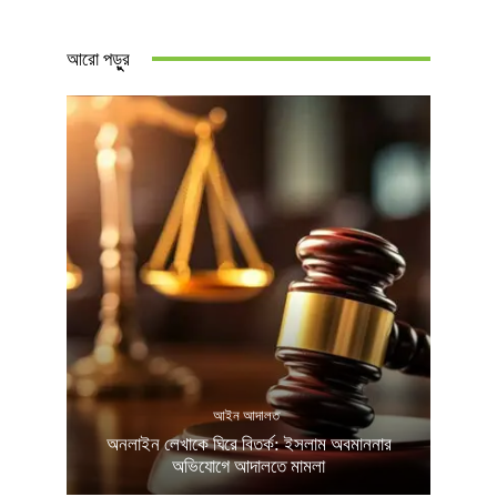
আরো পড়ুুর
আইন আদালত
অনলাইন লেখাকে ঘিরে বিতর্ক: ইসলাম অবমাননার
অভিযোগে আদালতে মামলা