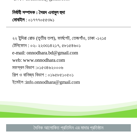
নির্বাহী সম্পাদক : সৈয়দ এনামুল হুদা
মোবাইল
: ০১৭৭৭০৫৫৩৯১
২২ ইন্দিরা রোড (তৃতীয় তলা), ফার্মগেট, তেজগাঁও, ঢাকা -১২১৫
টেলিফোন : ০২- ২২৩৩১৪২১৭, ৫৮১৫৪৬০১
e-mail: onnodhara.bd@gmail.com
web: www.onnodhara.com
মফস্বল বিভাগ :০১৫৩৪৬২০০০৬
শিল্প ও বানিজ্য বিভাগ : ০১৯৫৮৫১০৫০১
ইমেইল :info.onnodhara@gmail.com
দৈনিক আলোকিত প্রতিদিন এর মাদার প্রতিষ্ঠান