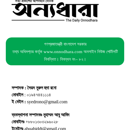
গণপ্রজাতন্ত্রী বাংলাদেশ সরকার
তথ্য অধিদপ্তর কর্তৃক www.onnodhara.com অনলাইন নিউজ পোর্টালটি
নিবন্ধিত। নিবন্ধন নং– ৮২।
সম্পাদক : সৈয়দ নুরুল হুদা রনো
মোবাইল
: ০১৯৪৭৪৪১১১৪
ই মেইল :
syedrono@gmail.com
ব্যবস্থাপনা সম্পাদকঃ মুহাম্মদ আবু আবিদ
মোবাইলঃ
+৮৮০১৩০৩২৯৬০২৮
ইমেইলঃ
abuabiddt@gmail.com