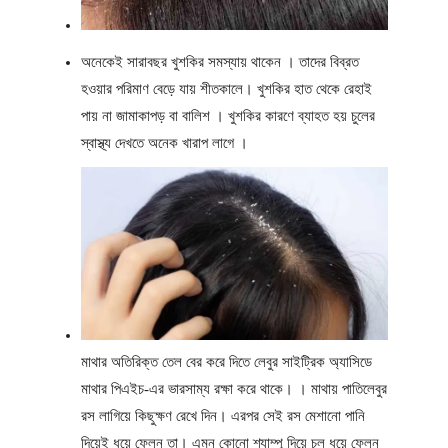
অনেকেই সারাবছর খুশকির সমস্যায় থাকেন । তাদের বিব্রত
হওয়ার পরিমাণ বেড়ে যায় শীতকালে। খুশকির হাত থেকে রেহাই
পায় না জামাকাপড় বা বালিশ । খুশকির কারণে ব্যাহত হয় চুলের
স্বাস্থ্য দেখতে অনেক খারাপ লাগে ।
মাথার অতিরিক্ত তেল বের করে দিতে লেবুর সাইট্রিক অ্যাসিডে
মাথার পিএইচ-এর ভারসাম্য রক্ষা করে থাকে। । মাথায় পাতিলেবুর
রস লাগিয়ে কিছুক্ষণ রেখে দিন। এরপর সেই রস মেশানো পানি
দিয়েই ধুয়ে ফেলুন তা। এমন কোনো শ্যাম্পু দিয়ে চুল ধুয়ে ফেলুন