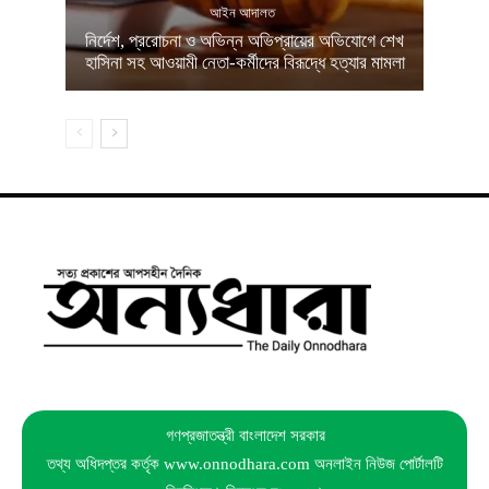
আইন আদালত
নির্দেশ, প্ররোচনা ও অভিন্ন অভিপ্রায়ের অভিযোগে শেখ
হাসিনা সহ আওয়ামী নেতা-কর্মীদের বিরূদ্ধে হত্যার মামলা
গণপ্রজাতন্ত্রী বাংলাদেশ সরকার
তথ্য অধিদপ্তর কর্তৃক www.onnodhara.com অনলাইন নিউজ পোর্টালটি