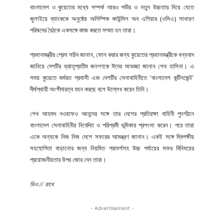
বাংলাদেশ ও কুয়েতের মধ্যে সম্পর্ক আরও গভীর ও নতুন উচ্চতায় নিয়ে যেতে
জুলাইয়ে ব্যাংককে অনুষ্ঠেয় অলিম্পিক কাউন্সিল অব এশিয়ার (ওসিএ) সাধারণ
পরিষদের বৈঠকে একসঙ্গে কাজ করতে সম্মত হন তারা।
প্রধানমন্ত্রীর প্রেস সচিব জানান, ফোন করার জন্য কুয়েতের প্রধানমন্ত্রীকে ধন্যবাদ
জানিয়ে দেশটির ভ্রাতৃপ্রতীম জনগণকে ঈদের শুভেচ্ছা জানান শেখ হাসিনা। এ
সময় কুয়েতে কর্মরত প্রবাসী এবং দেশটির সেনাবাহিনীতে ‘বাংলাদেশ কন্টিনজেন্ট’
দীর্ঘস্থায়ী অংশীদারত্ব বহন করছে বলে উল্লেখ করেন তিনি।
শেখ আহমদ নওয়াফও আনন্দের সঙ্গে তার দেশের প্রতিরক্ষা বাহিনী পুনর্গঠনে
বাংলাদেশ সেনাবাহিনীর নিবেদিত ও পরিশ্রমী ভূমিকার প্রশংসা করেন। পরে তারা
একে অন্যকে নিজ নিজ দেশে সফরের আমন্ত্রণ জানান। একই সঙ্গে দ্বিপক্ষীয়
সহযোগিতা বাড়ানোর জন্য নিয়মিত পরামর্শসহ উচ্চ পর্যায়ের সফর বিনিময়ের
প্রয়োজনীয়তার উপর জোর দেন তারা।
ডিও // রহখ
- Advertisement -