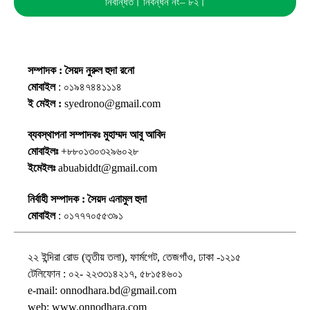
নিবন্ধিত। নিবন্ধন নং– ৮২।
সম্পাদক : সৈয়দ নুরুল হুদা রনো
মোবাইল
: ০১৯৪৭৪৪১১১৪
ই মেইল :
syedrono@gmail.com
ব্যবস্থাপনা সম্পাদকঃ মুহাম্মদ আবু আবিদ
মোবাইলঃ
+৮৮০১৩০৩২৯৬০২৮
ইমেইলঃ
abuabiddt@gmail.com
নির্বাহী সম্পাদক : সৈয়দ এনামুল হুদা
মোবাইল
: ০১৭৭৭০৫৫৩৯১
২২ ইন্দিরা রোড (তৃতীয় তলা), ফার্মগেট, তেজগাঁও, ঢাকা -১২১৫
টেলিফোন : ০২- ২২৩৩১৪২১৭, ৫৮১৫৪৬০১
e-mail: onnodhara.bd@gmail.com
web: www.onnodhara.com