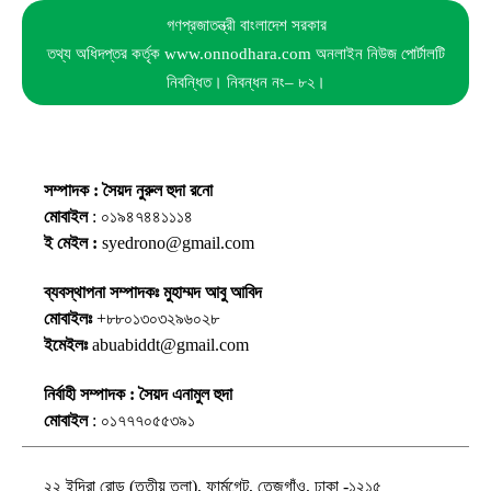
গণপ্রজাতন্ত্রী বাংলাদেশ সরকার
তথ্য অধিদপ্তর কর্তৃক www.onnodhara.com অনলাইন নিউজ পোর্টালটি
নিবন্ধিত। নিবন্ধন নং– ৮২।
সম্পাদক : সৈয়দ নুরুল হুদা রনো
মোবাইল
: ০১৯৪৭৪৪১১১৪
ই মেইল :
syedrono@gmail.com
ব্যবস্থাপনা সম্পাদকঃ মুহাম্মদ আবু আবিদ
মোবাইলঃ
+৮৮০১৩০৩২৯৬০২৮
ইমেইলঃ
abuabiddt@gmail.com
নির্বাহী সম্পাদক : সৈয়দ এনামুল হুদা
মোবাইল
: ০১৭৭৭০৫৫৩৯১
২২ ইন্দিরা রোড (তৃতীয় তলা), ফার্মগেট, তেজগাঁও, ঢাকা -১২১৫