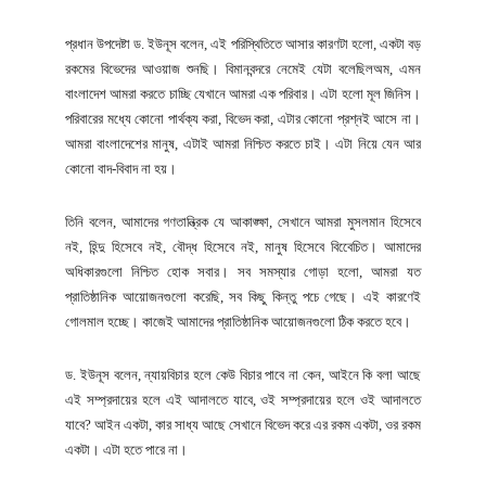
প্রধান উপদেষ্টা ড. ইউনূস বলেন, এই পরিস্থিতিতে আসার কারণটা হলো, একটা বড়
রকমের বিভেদের আওয়াজ শুনছি। বিমানবন্দরে নেমেই যেটা বলেছিলঅম, এমন
বাংলাদেশ আমরা করতে চাচ্ছি যেখানে আমরা এক পরিবার। এটা হলো মূল জিনিস।
পরিবারের মধ্যে কোনো পার্থক্য করা, বিভেদ করা, এটার কোনো প্রশ্নই আসে না।
আমরা বাংলাদেশের মানুষ, এটাই আমরা নিশ্চিত করতে চাই। এটা নিয়ে যেন আর
কোনো বাদ-বিবাদ না হয়।
তিনি বলেন, আমাদের গণতান্ত্রিক যে আকাঙ্ক্ষা, সেখানে আমরা মুসলমান হিসেবে
নই, হিন্দু হিসেবে নই, বৌদ্ধ হিসেবে নই, মানুষ হিসেবে বিবেেচিত। আমাদের
অধিকারগুলো নিশ্চিত হোক সবার। সব সমস্যার গোড়া হলো, আমরা যত
প্রাতিষ্ঠানিক আয়োজনগুলো করেছি, সব কিছু কিন্তু পচে গেছে। এই কারণেই
গোলমাল হচ্ছে। কাজেই আমাদের প্রাতিষ্ঠানিক আয়োজনগুলো ঠিক করতে হবে।
ড. ইউনূস বলেন, ন্যায়বিচার হলে কেউ বিচার পাবে না কেন, আইনে কি বলা আছে
এই সম্প্রদায়ের হলে এই আদালতে যাবে, ওই সম্প্রদায়ের হলে ওই আদালতে
যাবে? আইন একটা, কার সাধ্য আছে সেখানে বিভেদ করে এর রকম একটা, ওর রকম
একটা। এটা হতে পারে না।