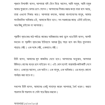
প্রধান উপদেষ্টা বলেন, আপনারা যদি টেনে নিয়ে আসেন, আমি অমুক, আমি তমুক
আবার পুরোনো খেলায় চলে গেলেন। আপনাদের শিকার করার জন্য যারা বসে আছে,
তারা এগুলো শিকার করে। আপনারা বলবেন, আমরা বাংলাদেশের মানুষ, আমার
সাংবিধানিক অধিকার এই, আমাকে দিতে হবে। সব সরকারের কাছে এটাই চাইবেন,
আর কিছু চাইবেন না আপনারা।
গ্রামীণ ব্যাংকের মাঠ পর্যায়ে কাজের অভিজ্ঞতার কথা তুলে ধরে তিনি বলেন, আপনি
শুনবেন না গ্রামীণ ব্যাংকের ইতিহাসে আমরা হিন্দু পাড়া বলে বাদ দিয়ে মুসলমান
পাড়ায় গেছি। এক সঙ্গে গেছি, একভাবে গেছি।
তিনি বলেন, আমাদের মূল কাজটায় যেতে হবে। আপনাদের অনুরোধ, আপনারা
বিভিন্ন খোপের মধ্যে চলে যাইয়েন না। এই খোপ হলেই মারামারি-কাটাকাটি লেগে
যাবে। একত্রে আসেন, এক আইন। এক মানুষ, এক অধিকার। এর মধ্যে কোনো
পার্থক্য করা যাবে না।
সবশেষ তিনি বলেন, আমাদের একটু সাহায্য করেন আপনারা, ধৈর্য ধরেন। করতে
পারলাম কি পারলাম না সেটা পরে বিচার করবেন।
অন্যধারা/১৩/০৮/২০২৪