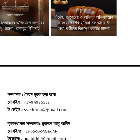
আইন আদালত
আইন আদালত
নির্দেশ, প্ররোচনা ও অভিন্ন অভিপ্রায়ের
অবমাননার অভিযোগে ব্লগারের
অভিযোগে শেখ হাসিনা সহ আওয়ামী
দ্ধে মামলা, তদন্তে পিবিআই
নেতা-কর্মীদের বিরূদ্ধে হত্যার মামলা
সম্পাদক : সৈয়দ নুরুল হুদা রনো
মোবাইল
: ০১৯৪৭৪৪১১১৪
ই মেইল :
syedrono@gmail.com
ব্যবস্থাপনা সম্পাদকঃ মুহাম্মদ আবু আবিদ
মোবাইলঃ
+৮৮০১৩০৩২৯৬০২৮
ইমেইলঃ
abuabiddt@gmail.com