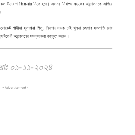
ব্য সকল উদ্যোগ বিবেচনায় নিতে হবে। এসময় নিরাপদ সড়কের আন্দোলনকে এগিয়ে
চন।
োকেট শামীমা সুলতানা শিলু, নিরাপদ সড়ক চাই খুলনা জেলার সভাপতি মোঃ
্যবিরোধী আন্দোলনের সমন্বয়করা বক্তৃতা করেন।
ারাঃ ০১-১১-২০২৪
- Advertisement -